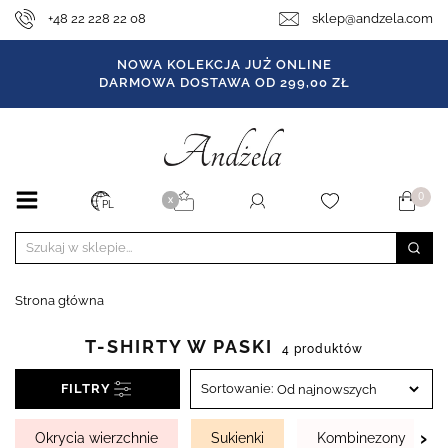
+48 22 228 22 08
sklep@andzela.com
NOWA KOLEKCJA JUŻ ONLINE
DARMOWA DOSTAWA OD 299,00 ZŁ
0
X
PL
Strona główna
T-SHIRTY W PASKI
4 produktów
FILTRY
Sortowanie:
›
Okrycia wierzchnie
Sukienki
Kombinezony