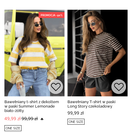
PROMOCJA -50%
Bawełniany t-shirt z dekoltem
Bawełniany T-shirt w paski
w paski Summer Lemonade
Long Story czekoladowy
biało-żółty
99,99 zł
49,99 zł
99,99 zł
🔥
ONE SIZE
ONE SIZE