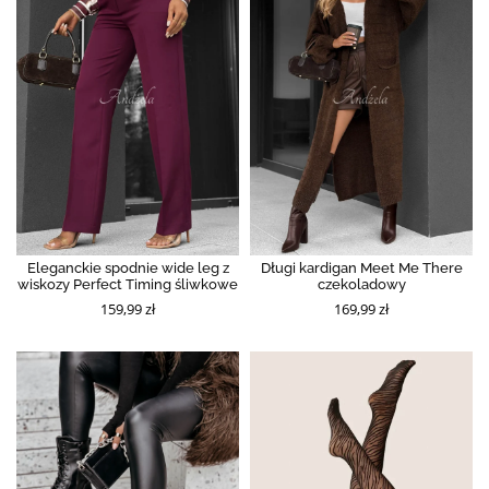
Eleganckie spodnie wide leg z
Długi kardigan Meet Me There
wiskozy Perfect Timing śliwkowe
czekoladowy
159,99 zł
169,99 zł