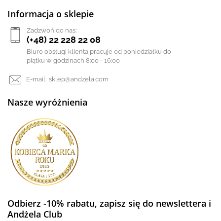
Informacja o sklepie
Zadzwoń do nas:
(+48) 22 228 22 08
Biuro obsługi klienta pracuje od poniedziałku do
piątku w godzinach 8:00 - 16:00
E-mail:
sklep@andzela.com
Nasze wyróżnienia
Odbierz -10% rabatu, zapisz się do newslettera i
Andżela Club