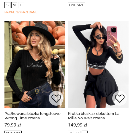
S
M
L
ONE SIZE
PRAWIE WYPRZEDANE
Prążkowana bluzka longsleeve
Krótka bluzka z dekoltem La
Wrong Time czarna
Milla No Wait czarna
79,99 zł
149,99 zł