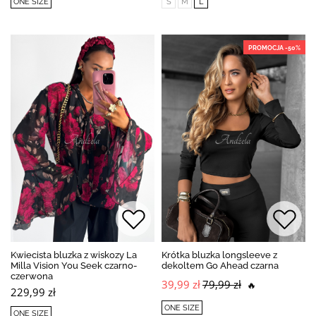
ONE SIZE
S
M
L
PROMOCJA -50%
Kwiecista bluzka z wiskozy La
Krótka bluzka longsleeve z
Milla Vision You Seek czarno-
dekoltem Go Ahead czarna
czerwona
39,99 zł
79,99 zł
🔥
229,99 zł
ONE SIZE
ONE SIZE