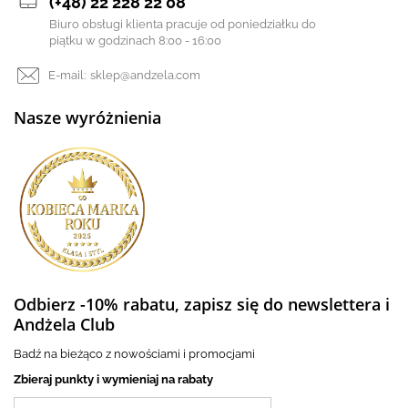
(+48) 22 228 22 08
Biuro obsługi klienta pracuje od poniedziałku do
piątku w godzinach 8:00 - 16:00
E-mail:
sklep@andzela.com
Nasze wyróżnienia
Odbierz -10% rabatu, zapisz się do newslettera i
Andżela Club
Badź na bieżąco z nowościami i promocjami
Zbieraj punkty i wymieniaj na rabaty