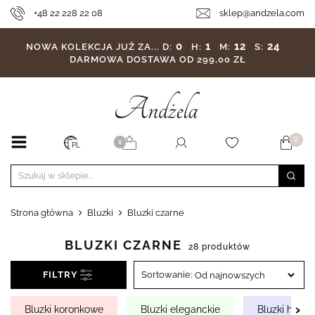
+48 22 228 22 08
sklep@andzela.com
0
1
12
22
NOWA KOLEKCJA JUŻ ZA...
D:
H:
M:
S:
DARMOWA DOSTAWA OD 299,00 ZŁ
0
X
PL
Strona główna
Bluzki
Bluzki czarne
BLUZKI CZARNE
28 produktów
FILTRY
Sortowanie:
›
Bluzki koronkowe
Bluzki eleganckie
Bluzki hiszp