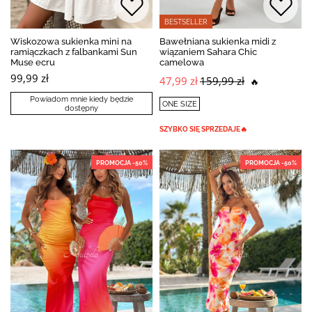
BESTSELLER
Wiskozowa sukienka mini na
Bawełniana sukienka midi z
ramiączkach z falbankami Sun
wiązaniem Sahara Chic
Muse ecru
camelowa
99,99 zł
47,99 zł
159,99 zł
🔥
Powiadom mnie kiedy będzie
ONE SIZE
dostępny
SZYBKO SIĘ SPRZEDAJE🔥
PROMOCJA -50%
PROMOCJA -50%