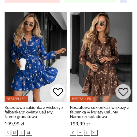
BESTSELLER
BESTSELLER
Koszulowa sukienka z wiskozy z
Koszulowa sukienka z wiskozy z
falbanką w kwiaty Call My
falbanką w kwiaty Call My
Name granatowa
Name czekoladowa
199,99 zł
199,99 zł
S
M
L
XL
S
M
L
XL