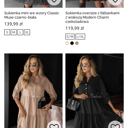
Sukienka mini we wzory Classic
Sukienka oversize z falbankami
Muse czarno-biała
z wiskozą Modern Charm
czekoladowa
139,99 zł
119,99 zł
S
M
L
XL
S/M
L/XL