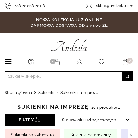
+48 22 228 22 08
sklep@andzela.com
NOWA KOLEKCJA JUŻ ONLINE
DARMOWA DOSTAWA OD 299,00 ZŁ
0
X
PL
Strona główna
Sukienki
Sukienki na imprezę
SUKIENKI NA IMPREZĘ
169 produktów
FILTRY
Sortowanie:
›
Sukienki na sylwestra
Sukienki na chrzciny
Sukie