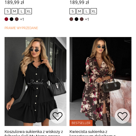
189,99 zł
189,99 zł
S
M
L
XL
S
M
L
XL
+1
+1
PRAWIE WYPRZEDANE
BESTSELLER
Koszulowa sukienka z wiskozy z
Kwiecista sukienka z