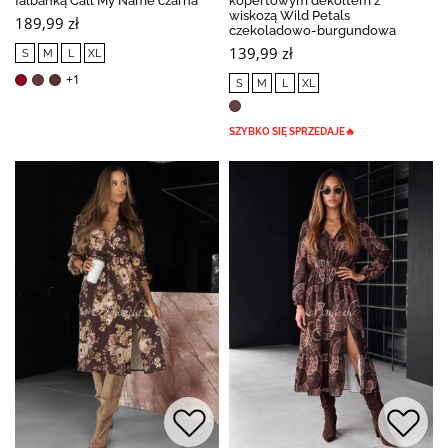
falbanką Call My Name czarna
kopertowym dekoltem z
wiskozą Wild Petals
189,99 zł
czekoladowo-burgundowa
139,99 zł
S
M
L
XL
+1
S
M
L
XL
SZYBKO SIĘ SPRZEDAJE🔥