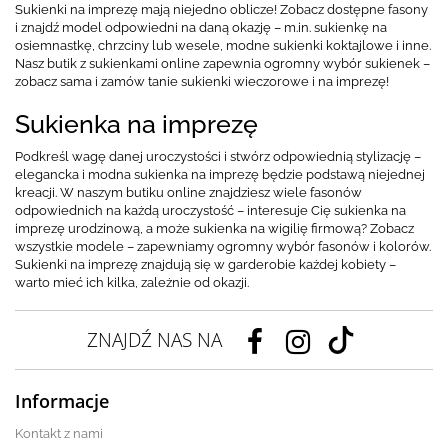
Sukienki na imprezę mają niejedno oblicze! Zobacz dostępne fasony
i znajdź model odpowiedni na daną okazję – m.in. sukienkę na
osiemnastkę, chrzciny lub wesele, modne sukienki koktajlowe i inne.
Nasz butik z sukienkami online zapewnia ogromny wybór sukienek –
zobacz sama i zamów tanie sukienki wieczorowe i na imprezę!
Sukienka na imprezę
Podkreśl wagę danej uroczystości i stwórz odpowiednią stylizację –
elegancka i modna sukienka na imprezę będzie podstawą niejednej
kreacji. W naszym butiku online znajdziesz wiele fasonów
odpowiednich na każdą uroczystość – interesuje Cię sukienka na
imprezę urodzinową, a może sukienka na wigilię firmową? Zobacz
wszystkie modele – zapewniamy ogromny wybór fasonów i kolorów.
Sukienki na imprezę znajdują się w garderobie każdej kobiety –
warto mieć ich kilka, zależnie od okazji.
ZNAJDŹ NAS NA
Informacje
Kontakt z nami