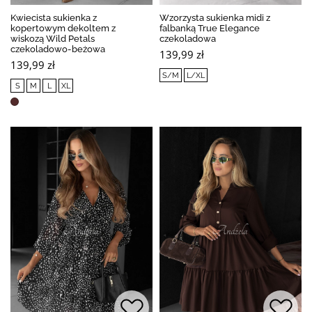
Kwiecista sukienka z
Wzorzysta sukienka midi z
kopertowym dekoltem z
falbanką True Elegance
wiskozą Wild Petals
czekoladowa
czekoladowo-beżowa
139,99 zł
139,99 zł
S/M
L/XL
S
M
L
XL