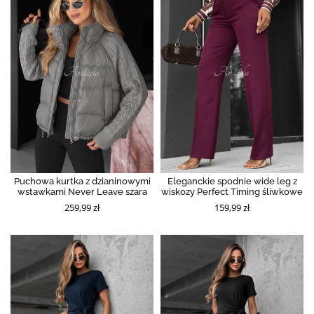
Puchowa kurtka z dzianinowymi
Eleganckie spodnie wide leg z
wstawkami Never Leave szara
wiskozy Perfect Timing śliwkowe
259,99 zł
159,99 zł