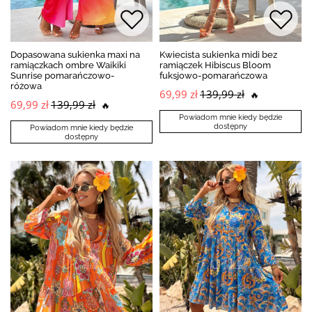
Dopasowana sukienka maxi na
Kwiecista sukienka midi bez
ramiączkach ombre Waikiki
ramiączek Hibiscus Bloom
Sunrise pomarańczowo-
fuksjowo-pomarańczowa
różowa
69,99 zł
139,99 zł
🔥
69,99 zł
139,99 zł
🔥
Powiadom mnie kiedy będzie
dostępny
Powiadom mnie kiedy będzie
dostępny