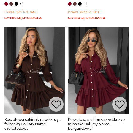
+1
+1
PRAWIE WYPRZEDANE
PRAWIE WYPRZEDANE
SZYBKO SIĘ SPRZEDAJE🔥
SZYBKO SIĘ SPRZEDAJE🔥
Koszulowa sukienka z wiskozy z
Koszulowa sukienka z wiskozy z
falbanką Call My Name
falbanką Call My Name
czekoladowa
burgundowa