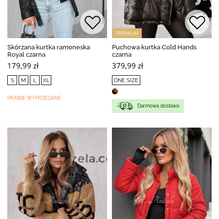
PREMIUM
Skórzana kurtka ramoneska
Puchowa kurtka Cold Hands
Royal czarna
czarna
179,99 zł
379,99 zł
S
M
L
XL
ONE SIZE
PRAWIE WYPRZEDANE
Darmowa dostawa