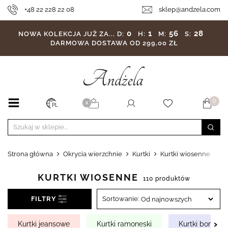
+48 22 228 22 08
sklep@andzela.com
0
1
56
26
NOWA KOLEKCJA JUŻ ZA...
D:
H:
M:
S:
DARMOWA DOSTAWA OD 299,00 ZŁ
0
X
PL
Strona główna
Okrycia wierzchnie
Kurtki
Kurtki wiosenne
KURTKI WIOSENNE
110 produktów
FILTRY
Sortowanie:
›
Kurtki jeansowe
Kurtki ramoneski
Kurtki bomberk