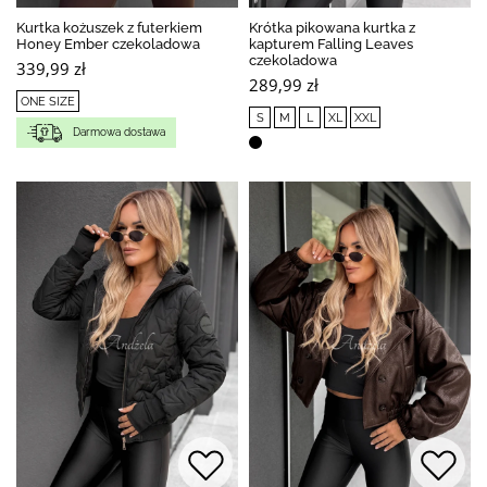
Kurtka kożuszek z futerkiem
Krótka pikowana kurtka z
Honey Ember czekoladowa
kapturem Falling Leaves
czekoladowa
339,99 zł
289,99 zł
ONE SIZE
S
M
L
XL
XXL
Darmowa dostawa