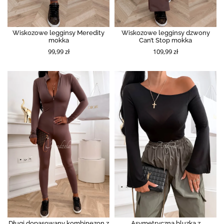
Wiskozowe legginsy Meredity
Wiskozowe legginsy dzwony
mokka
Can’t Stop mokka
99,99 zł
109,99 zł
Długi dopasowany kombinezon z
Asymetryczna bluzka z