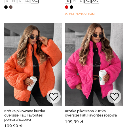
S
M
L
XL
XXL
S
M
L
XL
XXL
PRAWIE WYPRZEDANE
Krótka pikowana kurtka
Krótka pikowana kurtka
oversize Fall Favorites
oversize Fall Favorites różowa
pomarańczowa
199,99 zł
199,99 zł