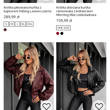
Krótka pikowana kurtka z
Krótka skórzana kurtka
kapturem Falling Leaves czarna
ramoneska z kołnierzem
Morning Mist czekoladowa
289,99 zł
159,99 zł
S
M
L
XL
XXL
ONE SIZE