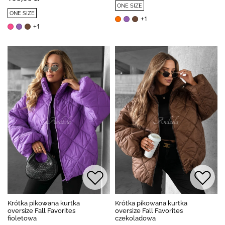
ONE SIZE
ONE SIZE
+1
+1
Krótka pikowana kurtka
Krótka pikowana kurtka
oversize Fall Favorites
oversize Fall Favorites
fioletowa
czekoladowa