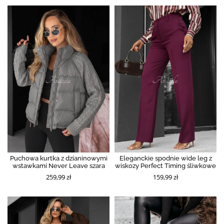
Puchowa kurtka z dzianinowymi
Eleganckie spodnie wide leg z
wstawkami Never Leave szara
wiskozy Perfect Timing śliwkowe
259,99 zł
159,99 zł