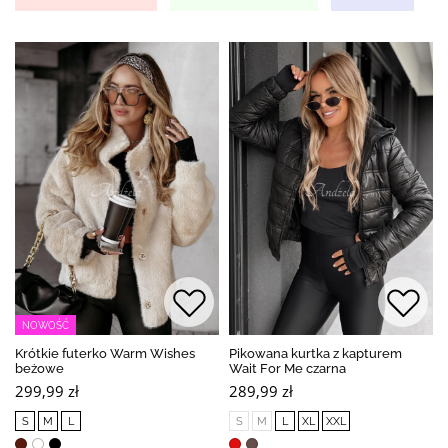
NOWOŚĆ
Krótkie futerko Warm Wishes
Pikowana kurtka z kapturem
beżowe
Wait For Me czarna
299,99 zł
289,99 zł
S
M
L
S
M
L
XL
XXL