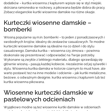
dodatków – kurtka wiosenna z kapturem wpisze się w styl miejski,
skórzana ramoneska w rockowy, a pikowana będzie dobra do pracy.
Zobacz eleganckie kurtki wiosenne damskie na różne okazje.
Kurteczki wiosenne damskie –
bomberki
Wiosną popularne są m.in. bomberki – to jeden z ponadczasowych i
swobodnych krojów, idealny do zestawów casualowych. Te modne
kurteczki wiosenne damskie są idealne na co dzień i do stylu
casualowego. Damska kurtka – wiosenna czy zimowa – powinna
doskonale się prezentować i odpowiadać na Twoje potrzeby.
Wykonane są zwykle z lekkiego materiału, dlatego sprawdzają się
głównie wiosną – pasują każdej kobiecie, niezależnie od jej sylwetki i
stylu. Wiosenna kurtka damska w kolorze czarnym to must have, ale
warto postawić też na inne modele i odcienie – jak kurtki metaliczne,
beżowe, o odważnym designie, kurtka wiosenna z kapturem lub też
kurtka wiosenna pikowana.
Wiosenne kurteczki damskie w
pastelowych odcieniach
Wyjątkowo modne są też wiosenne kurtki damskie w odcieniach