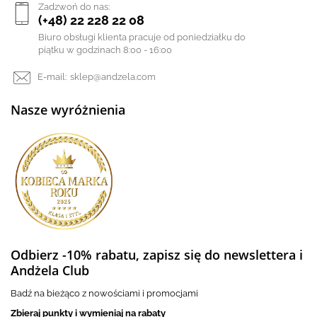
Zadzwoń do nas:
(+48) 22 228 22 08
Biuro obsługi klienta pracuje od poniedziałku do
piątku w godzinach 8:00 - 16:00
E-mail:
sklep@andzela.com
Nasze wyróżnienia
Odbierz -10% rabatu, zapisz się do newslettera i
Andżela Club
Badź na bieżąco z nowościami i promocjami
Zbieraj punkty i wymieniaj na rabaty