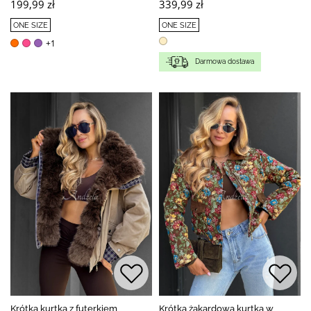
199,99 zł
339,99 zł
ONE SIZE
ONE SIZE
+1
Darmowa dostawa
Krótka kurtka z futerkiem
Krótka żakardowa kurtka w