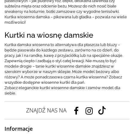
pastelowych – jak pudrowy róż, błękit, delikatna lawenda czy
subtelna mięta oraz odcienie beżu. Możesz do nich nosić białe
sneakersy na koturnie, botki zamszowe czy wygodne tenisówki.
Kurtka wiosenna damska – pikowana lub gładka – pozwala na wiele
możliwości!
Kurtki na wiosnę damskie
Kurtka damska wiosenna to alternatywa dla płaszcza lub bluzy –
będzie pasowała do każdego zestawu, zarówno na co dzień, do
pracy, jak i na randkę, kawę z przyjaciółką lub na specjalne okazje.
Zapewnią ciepło i zadbają o styl całej kreacji. Nie muszą to być
modele drogie – tanie kurtki wiosenne damskie znajdziesz w
szerokim wyborze w naszym sklepie. Może model beżowy albo
różowy? A może ponadczasowa czarna kurtka wiosenna? Zobacz
wszystkie dostępne wiosenne kurtki dla pań.
Zobacz eleganckie kurtki wiosenne damskie i zamów model dla
siebie.
ZNAJDŹ NAS NA
Informacje