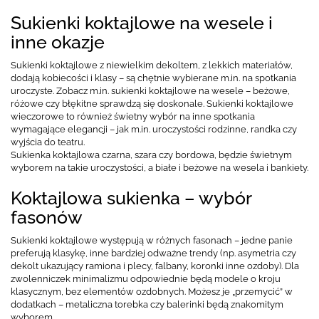
Sukienki koktajlowe na wesele i
inne okazje
Sukienki koktajlowe z niewielkim dekoltem, z lekkich materiałów,
dodają kobiecości i klasy – są chętnie wybierane m.in. na spotkania
uroczyste. Zobacz m.in. sukienki koktajlowe na wesele – beżowe,
różowe czy błękitne sprawdzą się doskonale. Sukienki koktajlowe
wieczorowe to również świetny wybór na inne spotkania
wymagające elegancji – jak m.in. uroczystości rodzinne, randka czy
wyjścia do teatru.
Sukienka koktajlowa czarna, szara czy bordowa, będzie świetnym
wyborem na takie uroczystości, a białe i beżowe na wesela i bankiety.
Koktajlowa sukienka – wybór
fasonów
Sukienki koktajlowe występują w różnych fasonach – jedne panie
preferują klasykę, inne bardziej odważne trendy (np. asymetria czy
dekolt ukazujący ramiona i plecy, falbany, koronki inne ozdoby). Dla
zwolenniczek minimalizmu odpowiednie będą modele o kroju
klasycznym, bez elementów ozdobnych. Możesz je „przemycić” w
dodatkach – metaliczna torebka czy balerinki będą znakomitym
wyborem.