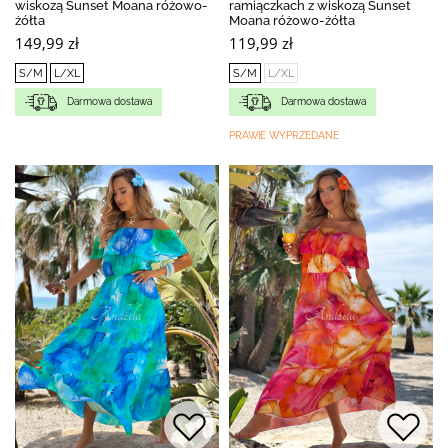
wiskozą Sunset Moana różowo-
ramiączkach z wiskozą Sunset
żółta
Moana różowo-żółta
149,99 zł
119,99 zł
S/M
L/XL
S/M
L/XL
Darmowa dostawa
Darmowa dostawa
PRAWIE WYPRZEDANE