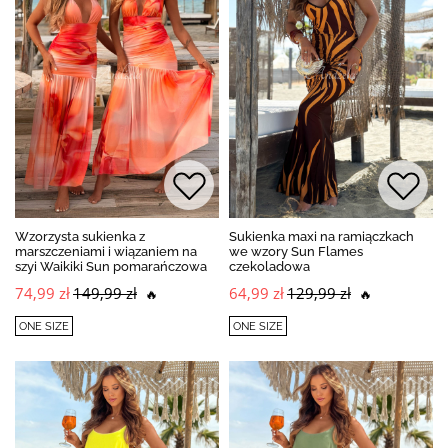
Wzorzysta sukienka z
Sukienka maxi na ramiączkach
marszczeniami i wiązaniem na
we wzory Sun Flames
szyi Waikiki Sun pomarańczowa
czekoladowa
74,99 zł
149,99 zł
64,99 zł
129,99 zł
🔥
🔥
ONE SIZE
ONE SIZE