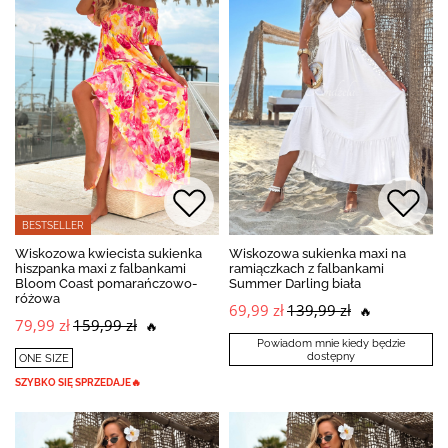
BESTSELLER
Wiskozowa kwiecista sukienka
Wiskozowa sukienka maxi na
hiszpanka maxi z falbankami
ramiączkach z falbankami
Bloom Coast pomarańczowo-
Summer Darling biała
różowa
69,99 zł
139,99 zł
🔥
79,99 zł
159,99 zł
🔥
Powiadom mnie kiedy będzie
dostępny
ONE SIZE
SZYBKO SIĘ SPRZEDAJE🔥