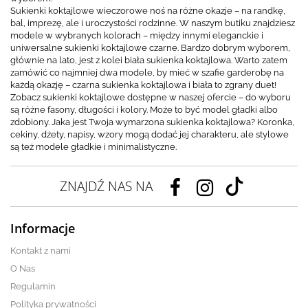
Sukienki koktajlowe wieczorowe noś na różne okazje – na randkę,
bal, imprezę, ale i uroczystości rodzinne. W naszym butiku znajdziesz
modele w wybranych kolorach – między innymi eleganckie i
uniwersalne sukienki koktajlowe czarne. Bardzo dobrym wyborem,
głównie na lato, jest z kolei biała sukienka koktajlowa. Warto zatem
zamówić co najmniej dwa modele, by mieć w szafie garderobę na
każdą okazję – czarna sukienka koktajlowa i biała to zgrany duet!
Zobacz sukienki koktajlowe dostępne w naszej ofercie – do wyboru
są różne fasony, długości i kolory. Może to być model gładki albo
zdobiony. Jaka jest Twoja wymarzona sukienka koktajlowa? Koronka,
cekiny, dżety, napisy, wzory mogą dodać jej charakteru, ale stylowe
są też modele gładkie i minimalistyczne.
ZNAJDŹ NAS NA
Informacje
Kontakt z nami
O Nas
Regulamin
Polityka prywatności