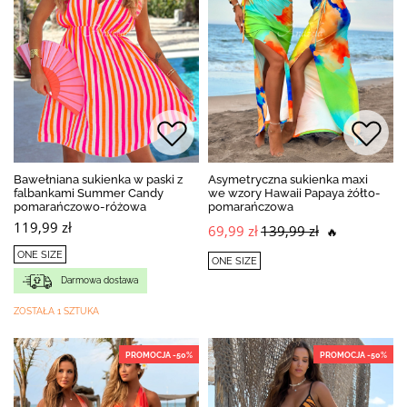
Bawełniana sukienka w paski z
Asymetryczna sukienka maxi
falbankami Summer Candy
we wzory Hawaii Papaya żółto-
pomarańczowo-różowa
pomarańczowa
119,99 zł
69,99 zł
139,99 zł
🔥
ONE SIZE
ONE SIZE
Darmowa dostawa
ZOSTAŁA 1 SZTUKA
PROMOCJA -50%
PROMOCJA -50%