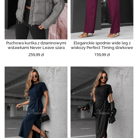
Puchowa kurtka z dzianinowymi
Eleganckie spodnie wide leg z
wstawkami Never Leave szara
wiskozy Perfect Timing śliwkowe
259,99 zł
159,99 zł