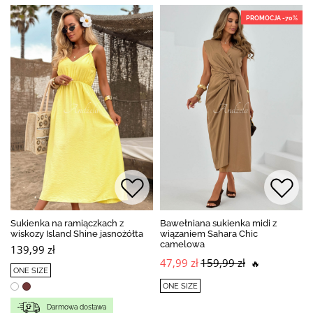
PROMOCJA -70%
Sukienka na ramiączkach z
Bawełniana sukienka midi z
wiskozy Island Shine jasnożółta
wiązaniem Sahara Chic
camelowa
139,99 zł
47,99 zł
159,99 zł
🔥
ONE SIZE
ONE SIZE
Darmowa dostawa