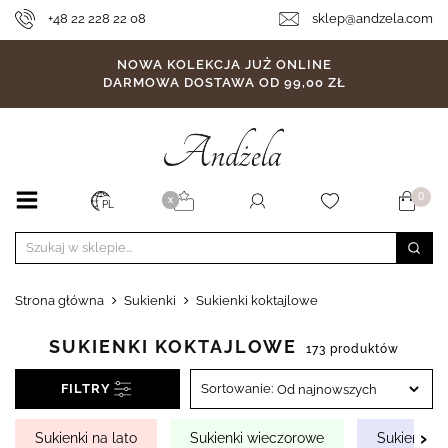
+48 22 228 22 08
sklep@andzela.com
NOWA KOLEKCJA JUŻ ONLINE
DARMOWA DOSTAWA OD 99,00 ZŁ
0
X
PL
Strona główna
Sukienki
Sukienki koktajlowe
SUKIENKI KOKTAJLOWE
173 produktów
FILTRY
Sortowanie:
›
Sukienki na lato
Sukienki wieczorowe
Sukienki h