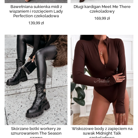
Bawełniana sukienka midi z
Długi kardigan Meet Me There
wiązaniem i rozcięciem Lady
czekoladowy
Perfection czekoladowa
169,99 zł
139,99 zł
Skórzane botki workery ze
Wiskozowe body z zapięciem na
sznurowaniem The Season
suwak Midnight Talk
czarne
czekoladowe