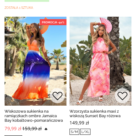
ZOSTAŁA 1 SZTUKA
PROMOCJA -50%
Wiskozowa sukienka na
Wzorzysta sukienka maxi z
ramiączkach ombre Jamaica
wiskozą Sunset Bay różowa
Bay kobaltowo-pomarańczowa
149,99 zł
79,99 zł
159,99 zł
🔥
S/M
L/XL