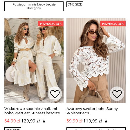
Powiadom mnie kiedy będzie
ONE SIZE
dostępny
PROMOCJA -50%
PROMOCJA -50%
Wiskozowe spodnie z haftami
Ażurowy sweter boho Sunny
boho Prettiest Sunsets beżowe
Whisper ecru
64,99 zł
129,99 zł
59,99 zł
119,99 zł
🔥
🔥