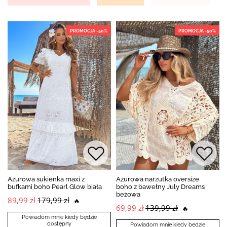
PROMOCJA -50%
PROMOCJA -50%
Ażurowa sukienka maxi z
Ażurowa narzutka oversize
bufkami boho Pearl Glow biała
boho z bawełny July Dreams
beżowa
89,99 zł
179,99 zł
🔥
69,99 zł
139,99 zł
🔥
Powiadom mnie kiedy będzie
dostępny
Powiadom mnie kiedy będzie