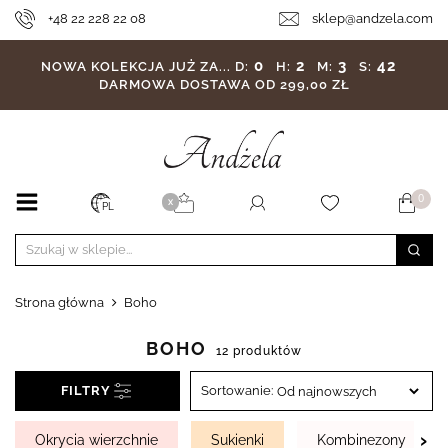
+48 22 228 22 08
sklep@andzela.com
0
2
3
41
NOWA KOLEKCJA JUŻ ZA...
D:
H:
M:
S:
DARMOWA DOSTAWA OD 299,00 ZŁ
0
X
PL
Strona główna
Boho
BOHO
12 produktów
FILTRY
Sortowanie:
›
Okrycia wierzchnie
Sukienki
Kombinezony