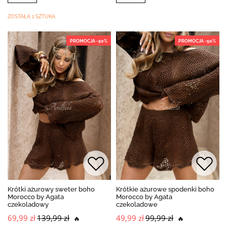
ZOSTAŁA 1 SZTUKA
PROMOCJA -50%
PROMOCJA -50%
Krótki ażurowy sweter boho
Krótkie ażurowe spodenki boho
Morocco by Agata
Morocco by Agata
czekoladowy
czekoladowe
69,99 zł
139,99 zł
49,99 zł
99,99 zł
🔥
🔥