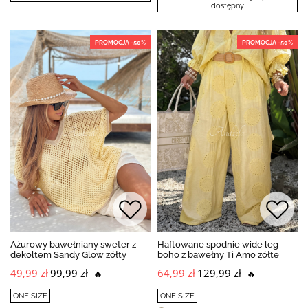
dostępny
PROMOCJA -50%
PROMOCJA -50%
Ażurowy bawełniany sweter z
Haftowane spodnie wide leg
dekoltem Sandy Glow żółty
boho z bawełny Ti Amo żółte
49,99 zł
99,99 zł
64,99 zł
129,99 zł
🔥
🔥
ONE SIZE
ONE SIZE