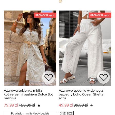
PROMOCJA -50%
PROMOCJA -50%
Ażurowa sukienka midi z
Ażurowe spodnie wide leg z
kołnierzem i paskiem Dolce Sol
bawełny boho Ocean Shells
beżowa
ecru
79,99 zł
159,99 zł
49,99 zł
99,99 zł
🔥
🔥
Powiadom mnie kiedy będzie
ONE SIZE