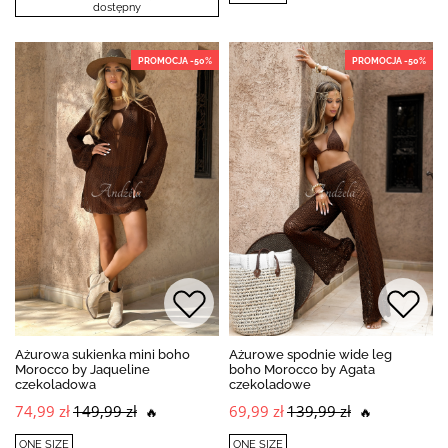
dostępny
PROMOCJA -50%
PROMOCJA -50%
Ażurowa sukienka mini boho
Ażurowe spodnie wide leg
Morocco by Jaqueline
boho Morocco by Agata
czekoladowa
czekoladowe
74,99 zł
149,99 zł
69,99 zł
139,99 zł
🔥
🔥
ONE SIZE
ONE SIZE