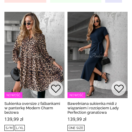
NOWOŚĆ
NOWOŚĆ
Sukienka oversize z falbankami
Bawełniana sukienka midi z
w panterkę Modern Charm
wiązaniem i rozcięciem Lady
beżowa
Perfection granatowa
139,99 zł
139,99 zł
S/M
L/XL
ONE SIZE