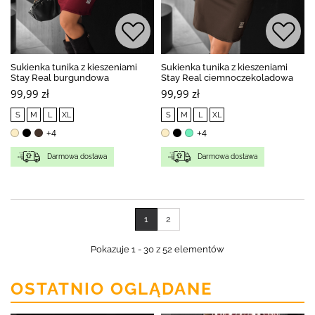
Sukienka tunika z kieszeniami
Sukienka tunika z kieszeniami
Stay Real burgundowa
Stay Real ciemnoczekoladowa
99,99 zł
99,99 zł
S
M
L
XL
S
M
L
XL
+4
+4
Darmowa dostawa
Darmowa dostawa
1
2
Pokazuje 1 - 30 z 52 elementów
OSTATNIO OGLĄDANE