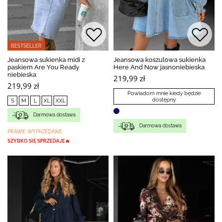
BESTSELLER
Jeansowa sukienka midi z
Jeansowa koszulowa sukienka
paskiem Are You Ready
Here And Now jasnoniebieska
niebieska
219,99 zł
219,99 zł
Powiadom mnie kiedy będzie
dostępny
S
M
L
XL
XXL
Darmowa dostawa
Darmowa dostawa
PRAWIE WYPRZEDANE
SZYBKO SIĘ SPRZEDAJE🔥