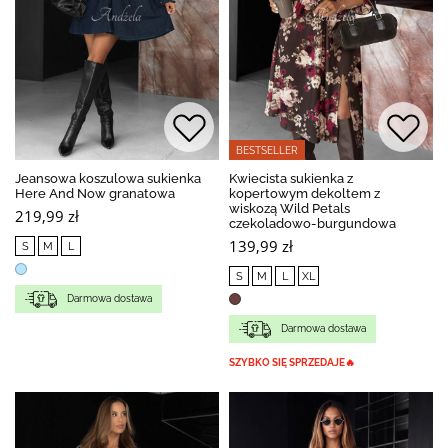
BESTSELLER
Jeansowa koszulowa sukienka
Kwiecista sukienka z
Here And Now granatowa
kopertowym dekoltem z
wiskozą Wild Petals
219,99 zł
czekoladowo-burgundowa
139,99 zł
S
M
L
S
M
L
XL
Darmowa dostawa
Darmowa dostawa
SZYBKO SIĘ SPRZEDAJE🔥