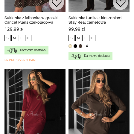
Sukienka z falbanką w groszki
Sukienka tunika z kieszeniami
Cancel Plans czekoladowa
Stay Real camelowa
129,99 zł
99,99 zł
S
M
L
XL
S
M
L
XL
+4
Darmowa dostawa
Darmowa dostawa
PRAWIE WYPRZEDANE