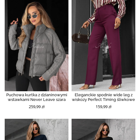
Puchowa kurtka z dzianinowymi
Eleganckie spodnie wide leg z
wstawkami Never Leave szara
wiskozy Perfect Timing śliwkowe
259,99 zł
159,99 zł