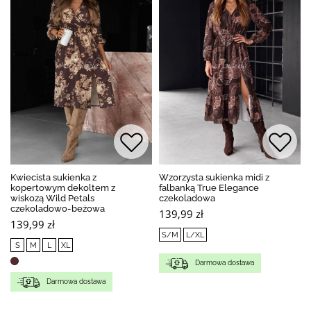
Kwiecista sukienka z
Wzorzysta sukienka midi z
kopertowym dekoltem z
falbanką True Elegance
wiskozą Wild Petals
czekoladowa
czekoladowo-beżowa
139,99 zł
139,99 zł
S/M
L/XL
S
M
L
XL
Darmowa dostawa
Darmowa dostawa