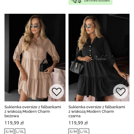
Darmowa dostawa
Sukienka oversize z falbankami
Sukienka oversize z falbankami
z wiskozą Modern Charm
z wiskozą Modern Charm
beżowa
czarna
119,99 zł
119,99 zł
S/M
L/XL
S/M
L/XL