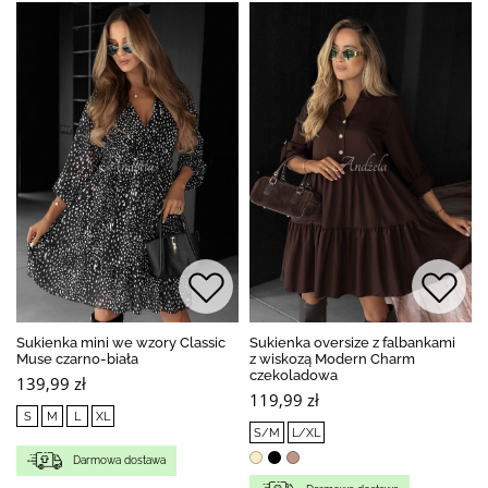
Sukienka mini we wzory Classic
Sukienka oversize z falbankami
Muse czarno-biała
z wiskozą Modern Charm
czekoladowa
139,99 zł
119,99 zł
S
M
L
XL
S/M
L/XL
Darmowa dostawa