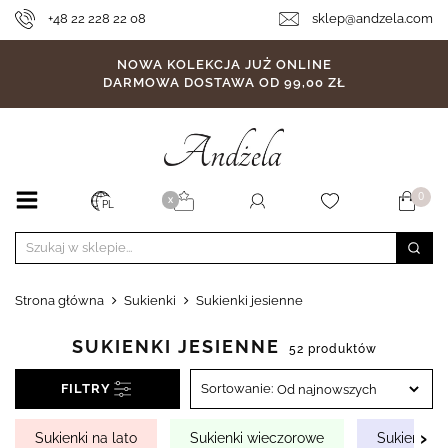
+48 22 228 22 08
sklep@andzela.com
NOWA KOLEKCJA JUŻ ONLINE
DARMOWA DOSTAWA OD 99,00 ZŁ
0
X
PL
Strona główna
Sukienki
Sukienki jesienne
SUKIENKI JESIENNE
52 produktów
FILTRY
Sortowanie:
›
Sukienki na lato
Sukienki wieczorowe
Sukienki h