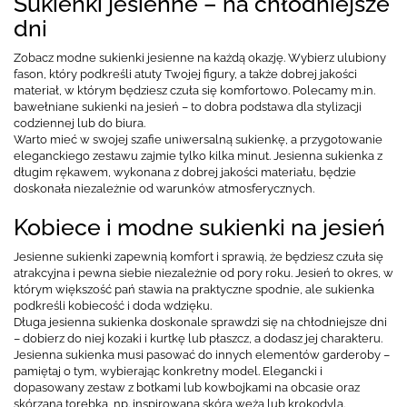
Sukienki jesienne – na chłodniejsze
dni
Zobacz modne sukienki jesienne na każdą okazję. Wybierz ulubiony
fason, który podkreśli atuty Twojej figury, a także dobrej jakości
materiał, w którym będziesz czuła się komfortowo. Polecamy m.in.
bawełniane sukienki na jesień – to dobra podstawa dla stylizacji
codziennej lub do biura.
Warto mieć w swojej szafie uniwersalną sukienkę, a przygotowanie
eleganckiego zestawu zajmie tylko kilka minut. Jesienna sukienka z
długim rękawem, wykonana z dobrej jakości materiału, będzie
doskonała niezależnie od warunków atmosferycznych.
Kobiece i modne sukienki na jesień
Jesienne sukienki zapewnią komfort i sprawią, że będziesz czuła się
atrakcyjna i pewna siebie niezależnie od pory roku. Jesień to okres, w
którym większość pań stawia na praktyczne spodnie, ale sukienka
podkreśli kobiecość i doda wdzięku.
Długa jesienna sukienka doskonale sprawdzi się na chłodniejsze dni
– dobierz do niej kozaki i kurtkę lub płaszcz, a dodasz jej charakteru.
Jesienna sukienka musi pasować do innych elementów garderoby –
pamiętaj o tym, wybierając konkretny model. Elegancki i
dopasowany zestaw z botkami lub kowbojkami na obcasie oraz
skórzaną torebką, np. inspirowaną skórą węża lub krokodyla.