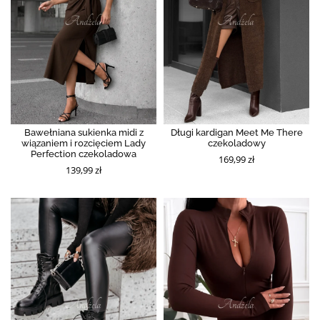
Bawełniana sukienka midi z
Długi kardigan Meet Me There
wiązaniem i rozcięciem Lady
czekoladowy
Perfection czekoladowa
169,99 zł
139,99 zł