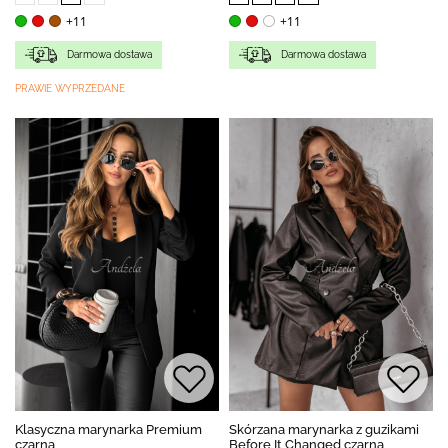
+11
+11
Darmowa dostawa
Darmowa dostawa
PRAWIE WYPRZEDANE
Klasyczna marynarka Premium
Skórzana marynarka z guzikami
czarna
Before It Changed czarna