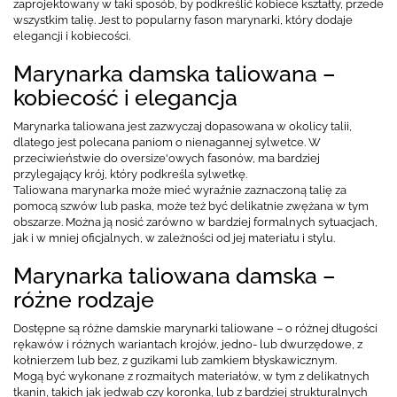
zaprojektowany w taki sposób, by podkreślić kobiece kształty, przede
wszystkim talię. Jest to popularny fason marynarki, który dodaje
elegancji i kobiecości.
Marynarka damska taliowana –
kobiecość i elegancja
Marynarka taliowana jest zazwyczaj dopasowana w okolicy talii,
dlatego jest polecana paniom o nienagannej sylwetce. W
przeciwieństwie do oversize'owych fasonów, ma bardziej
przylegający krój, który podkreśla sylwetkę.
Taliowana marynarka może mieć wyraźnie zaznaczoną talię za
pomocą szwów lub paska, może też być delikatnie zwężana w tym
obszarze. Można ją nosić zarówno w bardziej formalnych sytuacjach,
jak i w mniej oficjalnych, w zależności od jej materiału i stylu.
Marynarka taliowana damska –
różne rodzaje
Dostępne są różne damskie marynarki taliowane – o różnej długości
rękawów i różnych wariantach krojów, jedno- lub dwurzędowe, z
kołnierzem lub bez, z guzikami lub zamkiem błyskawicznym.
Mogą być wykonane z rozmaitych materiałów, w tym z delikatnych
tkanin, takich jak jedwab czy koronka, lub z bardziej strukturalnych