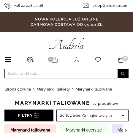
+48 22 228 22 08
sklep@andzela.com
NOWA KOLEKCJA JUŻ ONLINE
DARMOWA DOSTAWA OD 99,00 ZŁ
0
X
PL
Strona główna
Marynarki i żakiety
Marynarki taliowane
MARYNARKI TALIOWANE
27 produktów
FILTRY
Sortowanie:
›
Marynarki taliowane
Marynarki oversize
Marynar