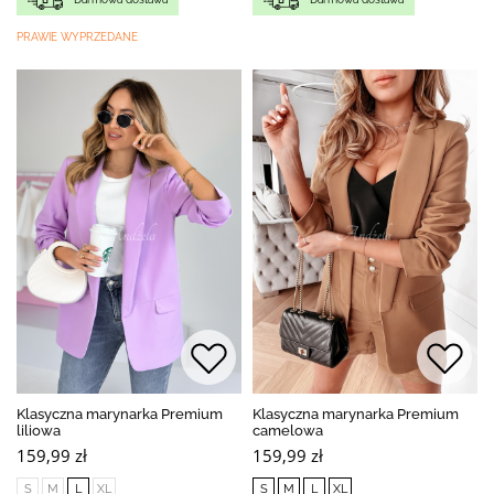
PRAWIE WYPRZEDANE
Klasyczna marynarka Premium
Klasyczna marynarka Premium
liliowa
camelowa
159,99 zł
159,99 zł
S
M
L
XL
S
M
L
XL