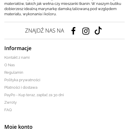
materiałów, takich jak wełna czy mieszanki tkanin. W naszym butiku
dobierzesz idealną marynarkę damską taliowaną pod względem
materiału, wykonania i koloru.
ZNAJDŹ NAS NA
Informacje
Kontakt z nami
O Nas
Regulamin
Polityka prywatności
Płatności i dostawa
PayPo - Kup teraz, zapłać za 30 dni
Zwroty
FAQ
Moje konto