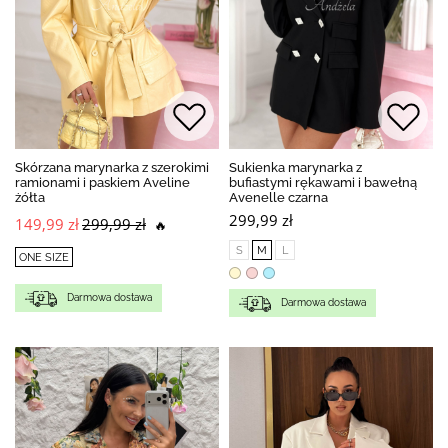
Skórzana marynarka z szerokimi
Sukienka marynarka z
ramionami i paskiem Aveline
bufiastymi rękawami i bawełną
żółta
Avenelle czarna
299,99 zł
149,99 zł
299,99 zł
🔥
S
M
L
ONE SIZE
Darmowa dostawa
Darmowa dostawa