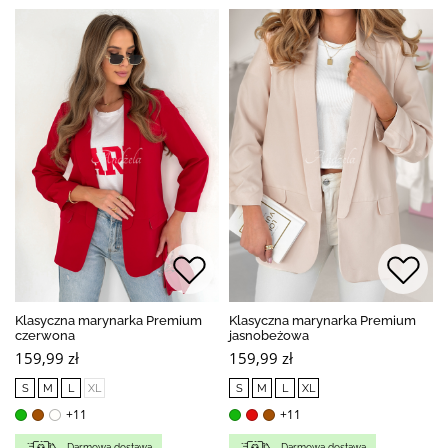
Klasyczna marynarka Premium
Klasyczna marynarka Premium
czerwona
jasnobeżowa
159,99 zł
159,99 zł
S
M
L
XL
S
M
L
XL
+11
+11
Darmowa dostawa
Darmowa dostawa