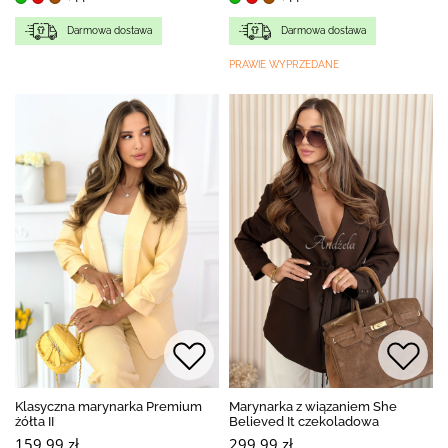
Darmowa dostawa
Darmowa dostawa
PRAWIE WYPRZEDANE
Klasyczna marynarka Premium
Marynarka z wiązaniem She
żółta II
Believed It czekoladowa
159,99 zł
299,99 zł