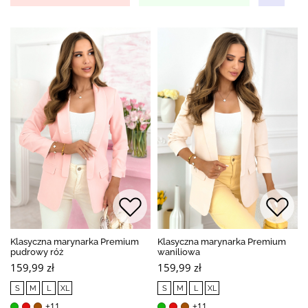
Klasyczna marynarka Premium
Klasyczna marynarka Premium
pudrowy róż
waniliowa
159,99 zł
159,99 zł
S
M
L
XL
S
M
L
XL
+11
+11