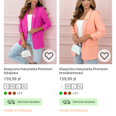
Klasyczna marynarka Premium
Klasyczna marynarka Premium
fuksjowa
brzoskwiniowa
159,99 zł
159,99 zł
S
M
L
XL
S
M
L
XL
+11
+11
Darmowa dostawa
Darmowa dostawa
PRAWIE WYPRZEDANE
PRAWIE WYPRZEDANE