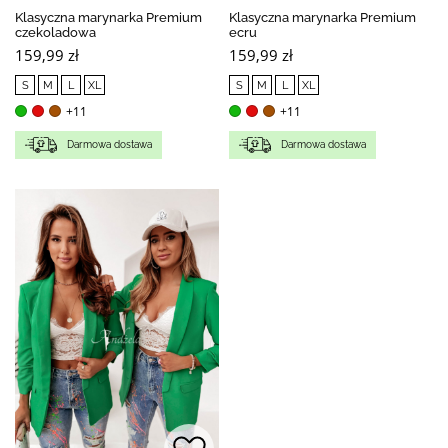
Klasyczna marynarka Premium
Klasyczna marynarka Premium
czekoladowa
ecru
159,99 zł
159,99 zł
S
M
L
XL
S
M
L
XL
+11
+11
Darmowa dostawa
Darmowa dostawa