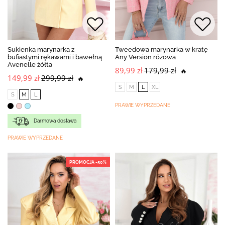
Sukienka marynarka z
Tweedowa marynarka w kratę
bufiastymi rękawami i bawełną
Any Version różowa
Avenelle żółta
89,99 zł
179,99 zł
🔥
149,99 zł
299,99 zł
🔥
S
M
L
XL
S
M
L
PRAWIE WYPRZEDANE
Darmowa dostawa
PRAWIE WYPRZEDANE
PROMOCJA -50%