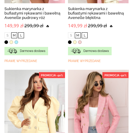
Sukienka marynarka z
Sukienka marynarka z
bufiastymi rękawami i bawełną
bufiastymi rękawami i bawełną
Avenelle pudrowy róż
Avenelle błękitna
149,99 zł
299,99 zł
149,99 zł
299,99 zł
🔥
🔥
S
M
L
S
M
L
Darmowa dostawa
Darmowa dostawa
PRAWIE WYPRZEDANE
PRAWIE WYPRZEDANE
PROMOCJA -50%
PROMOCJA -50%