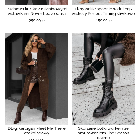
Puchowa kurtka z dzianinowymi
Eleganckie spodnie wide leg z
wstawkami Never Leave szara
wiskozy Perfect Timing śliwkowe
259,99 zł
159,99 zł
Długi kardigan Meet Me There
Skórzane botki workery ze
czekoladowy
sznurowaniem The Season
czarne
169,99 zł