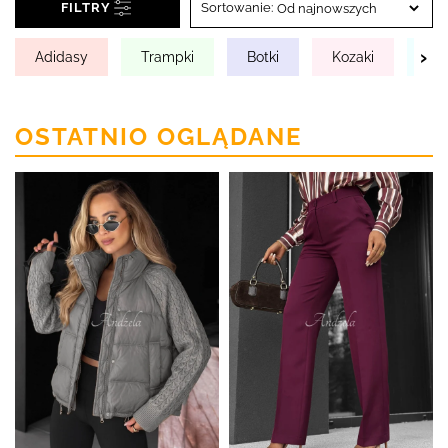
FILTRY
Sortowanie:
›
Adidasy
Trampki
Botki
Kozaki
Es
OSTATNIO OGLĄDANE