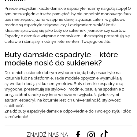
Przede wszystkim każde damskie espadryle nosimy na gołą stopę! O
tym bezwzględnie trzeba pamiętać, by nie popełnić modowego faux
pas i nie zepsuć już na wstępnie danej stylizacji. Latem wyjątkowo
modne są espadryle wiązane, czyli z wiązaniem wokół kostki.
Idealnie sprawdzą się jako buty do sukienek, jeansów czy szortów.
Espadryle damskie wiązane z rzemykiem lub wstążką prezentują się
ciekawie i staną się modnym elementem Twojego outfitu.
Buty damskie espadryle – które
modele nosić do sukienek?
Do letnich sukienek dobrym wyborem będą buty espadryle na
koturnie lub na platformie. Takie modele optycznie wysmuklają
sylwetkę i dodają kilku centymetrów. Buty damskie espadryle są
wygodne, prezentują się stylowo i modnie, pasują na spotkanie z
przyjaciółmi randkę czy inne wieczorne wyjścia. Największymi
atutami espadryli na koturnie jest ich uniwersalność, stylowość i
stabilność.
Znajdź buty espadryle damskie odpowiednie do Twojego stylu i złóż
zamówienie!
ZNAJDŹ NAS NA