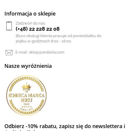
Informacja o sklepie
Zadzwoń do nas:
(+48) 22 228 22 08
Biuro obsługi klienta pracuje od poniedziałku do
piątku w godzinach 8:00 - 16:00
E-mail:
sklep@andzela.com
Nasze wyróżnienia
Odbierz -10% rabatu, zapisz się do newslettera i