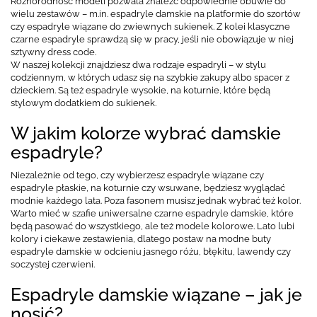
Różnorodność modeli pozwala znaleźć odpowiednie obuwie do
wielu zestawów – m.in. espadryle damskie na platformie do szortów
czy espadryle wiązane do zwiewnych sukienek. Z kolei klasyczne
czarne espadryle sprawdzą się w pracy, jeśli nie obowiązuje w niej
sztywny dress code.
W naszej kolekcji znajdziesz dwa rodzaje espadryli – w stylu
codziennym, w których udasz się na szybkie zakupy albo spacer z
dzieckiem. Są też espadryle wysokie, na koturnie, które będą
stylowym dodatkiem do sukienek.
W jakim kolorze wybrać damskie
espadryle?
Niezależnie od tego, czy wybierzesz espadryle wiązane czy
espadryle płaskie, na koturnie czy wsuwane, będziesz wyglądać
modnie każdego lata. Poza fasonem musisz jednak wybrać też kolor.
Warto mieć w szafie uniwersalne czarne espadryle damskie, które
będą pasować do wszystkiego, ale też modele kolorowe. Lato lubi
kolory i ciekawe zestawienia, dlatego postaw na modne buty
espadryle damskie w odcieniu jasnego różu, błękitu, lawendy czy
soczystej czerwieni.
Espadryle damskie wiązane – jak je
nosić?