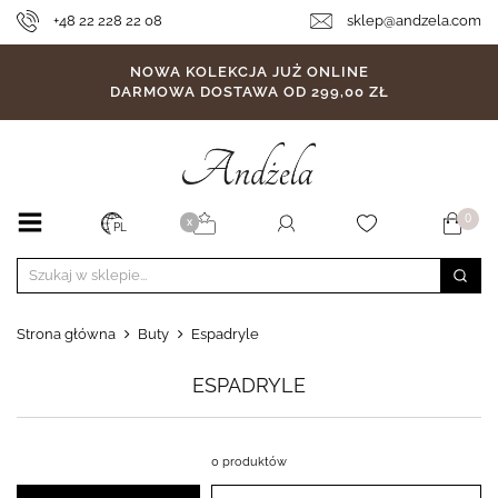
+48 22 228 22 08
sklep@andzela.com
NOWA KOLEKCJA JUŻ ONLINE
DARMOWA DOSTAWA OD 299,00 ZŁ
0
X
PL
Strona główna
Buty
Espadryle
ESPADRYLE
0 produktów