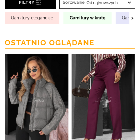
FILTRY
Sortowanie:
›
Garnitury eleganckie
Garnitury w kratę
Garnitur
OSTATNIO OGLĄDANE