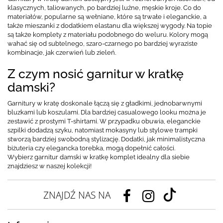
klasycznych, taliowanych, po bardziej luźne, męskie kroje. Co do
materiałów, popularne są wełniane, które są trwałe i eleganckie, a
także mieszanki z dodatkiem elastanu dla większej wygody. Na topie
są także komplety z materiału podobnego do weluru. Kolory mogą
wahać się od subtelnego, szaro-czarnego po bardziej wyraziste
kombinacje, jak czerwień lub zieleń.
Z czym nosić garnitur w kratkę
damski?
Garnitury w kratę doskonale łączą się z gładkimi, jednobarwnymi
bluzkami lub koszulami. Dla bardziej casualowego looku można je
zestawić z prostymi T-shirtami. W przypadku obuwia, eleganckie
szpilki dodadzą szyku, natomiast mokasyny lub stylowe trampki
stworzą bardziej swobodną stylizację. Dodatki, jak minimalistyczna
biżuteria czy elegancka torebka, mogą dopełnić całości.
Wybierz garnitur damski w kratkę komplet idealny dla siebie
znajdziesz w naszej kolekcji!
ZNAJDŹ NAS NA