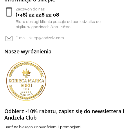
Zadzwoń do nas:
(+48) 22 228 22 08
Biuro obsługi klienta pracuje od poniedziałku do
piątku w godzinach 8:00 - 16:00
E-mail:
sklep@andzela.com
Nasze wyróżnienia
Odbierz -10% rabatu, zapisz się do newslettera i
Andżela Club
Badź na bieżąco z nowościami i promocjami