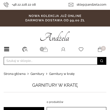
+48 22 228 22 08
sklep@andzela.com
NOWA KOLEKCJA JUŻ ONLINE
DARMOWA DOSTAWA OD 99,00 ZŁ
0
X
PL
Strona główna
Garnitury
Garnitury w kratę
GARNITURY W KRATĘ
0 produktów