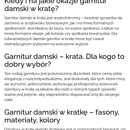
Kiedy i na jakie okazje garnitur
damski w kratę?
Garnitur damski w kratę jest wszechstronny – świetnie sprawdza się
zarówno w środowisku biznesowym, jak i na mniej formalnych
spotkaniach. Jest idealny do biura, na ważne spotkania, a także na
mniej formalne okazje, jak kolacje czy spotkania towarzyskie. Dla
odważniejszych damski garnitur w kratę może być nawet
nietradycyjnym wyborem na wieczorne wyjście.
Garnitur damski – krata. Dla kogo to
dobry wybór?
Ten rodzaj garnituru jest przeznaczony dla kobiet, które cenią sobie
elegancję z nutą indywidualizmu. Jest doskonały dla tych, które chcą
się wyróżnić, jednocześnie zachowując profesjonalny wizerunek.
Garnitury w kratę są idealne dla osób o różnych typach sylwetki,
ważne jest jedynie, aby odpowiednio dopasować krój do swojego
ciała.
Garnitur damski w kratkę – fasony,
materiały, kolory
Garnitury w kratę damski dostępny jest w różnorodnych fasonach, od