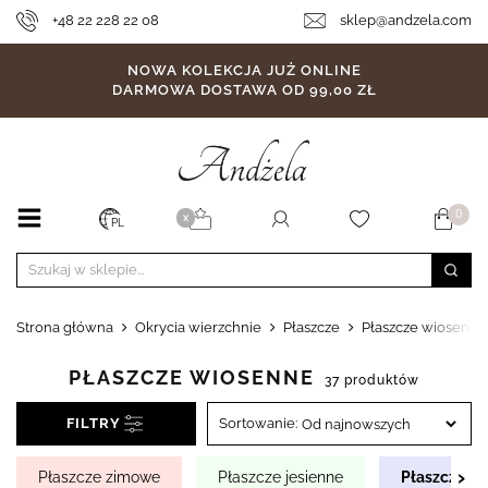
+48 22 228 22 08
sklep@andzela.com
NOWA KOLEKCJA JUŻ ONLINE
DARMOWA DOSTAWA OD 99,00 ZŁ
0
X
PL
Strona główna
Okrycia wierzchnie
Płaszcze
Płaszcze wiosenne
PŁASZCZE WIOSENNE
37 produktów
FILTRY
Sortowanie:
›
Płaszcze zimowe
Płaszcze jesienne
Płaszcze w