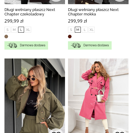
Długi wełniany płaszcz Next
Długi wełniany płaszcz Next
Chapter czekoladowy
Chapter mokka
299,99 zł
299,99 zł
S
M
L
XL
S
M
L
XL
Darmowa dostawa
Darmowa dostawa