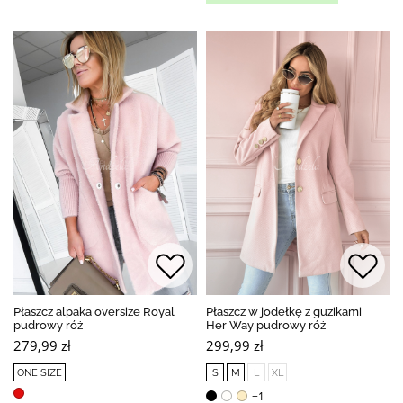
Płaszcz alpaka oversize Royal
Płaszcz w jodełkę z guzikami
pudrowy róż
Her Way pudrowy róż
279,99 zł
299,99 zł
ONE SIZE
S
M
L
XL
+1