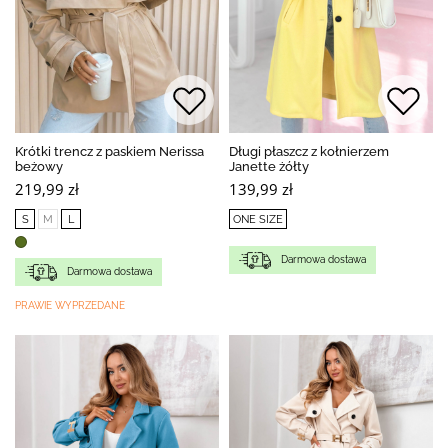
Krótki trencz z paskiem Nerissa
Długi płaszcz z kołnierzem
beżowy
Janette żółty
219,99 zł
139,99 zł
S
M
L
ONE SIZE
Darmowa dostawa
Darmowa dostawa
PRAWIE WYPRZEDANE