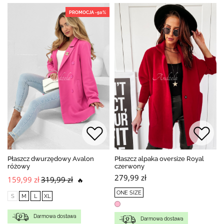
PROMOCJA -50%
Płaszcz dwurzędowy Avalon
Płaszcz alpaka oversize Royal
różowy
czerwony
279,99 zł
159,99 zł
319,99 zł
🔥
ONE SIZE
S
M
L
XL
Darmowa dostawa
Darmowa dostawa