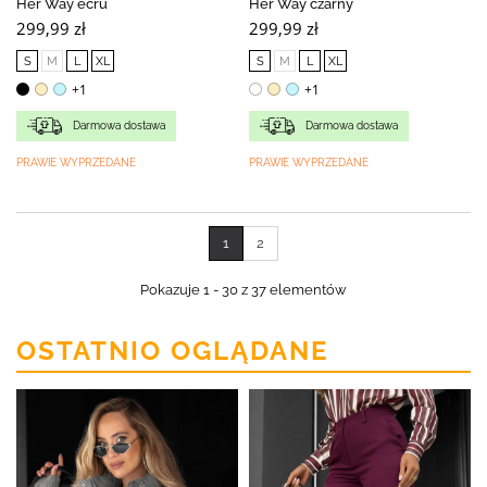
Her Way ecru
Her Way czarny
299,99 zł
299,99 zł
S
M
L
XL
S
M
L
XL
+1
+1
Darmowa dostawa
Darmowa dostawa
PRAWIE WYPRZEDANE
PRAWIE WYPRZEDANE
1
2
Pokazuje 1 - 30 z 37 elementów
OSTATNIO OGLĄDANE