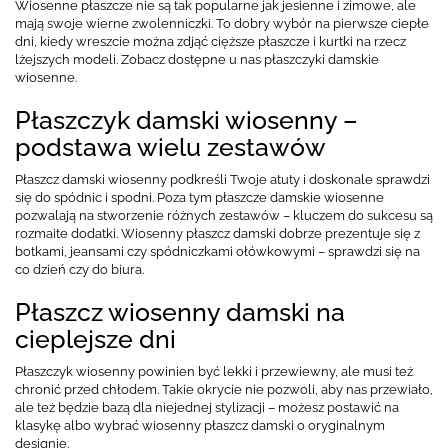
Wiosenne płaszcze nie są tak popularne jak jesienne i zimowe, ale
mają swoje wierne zwolenniczki. To dobry wybór na pierwsze ciepłe
dni, kiedy wreszcie można zdjąć cięższe płaszcze i kurtki na rzecz
lżejszych modeli. Zobacz dostępne u nas płaszczyki damskie
wiosenne.
Płaszczyk damski wiosenny –
podstawa wielu zestawów
Płaszcz damski wiosenny podkreśli Twoje atuty i doskonale sprawdzi
się do spódnic i spodni. Poza tym płaszcze damskie wiosenne
pozwalają na stworzenie różnych zestawów – kluczem do sukcesu są
rozmaite dodatki. Wiosenny płaszcz damski dobrze prezentuje się z
botkami, jeansami czy spódniczkami ołówkowymi – sprawdzi się na
co dzień czy do biura.
Płaszcz wiosenny damski na
cieplejsze dni
Płaszczyk wiosenny powinien być lekki i przewiewny, ale musi też
chronić przed chłodem. Takie okrycie nie pozwoli, aby nas przewiało,
ale też będzie bazą dla niejednej stylizacji – możesz postawić na
klasykę albo wybrać wiosenny płaszcz damski o oryginalnym
designie.