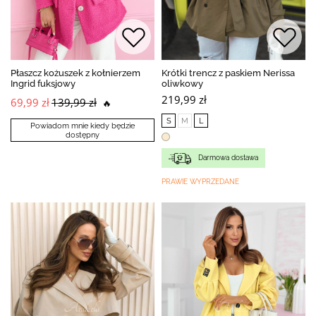
Płaszcz kożuszek z kołnierzem
Krótki trencz z paskiem Nerissa
Ingrid fuksjowy
oliwkowy
219,99 zł
69,99 zł
139,99 zł
🔥
S
M
L
Powiadom mnie kiedy będzie
dostępny
Darmowa dostawa
PRAWIE WYPRZEDANE