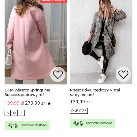
PROMOCJA -50%
Długi płaszcz Springtime
Płaszcz dwurzędowy Vistal
Success pudrowy róż
szary melanż
139,99 zł
139,99 zł
279,99 zł
🔥
ONE SIZE
S
M
L
Darmowa dostawa
Darmowa dostawa