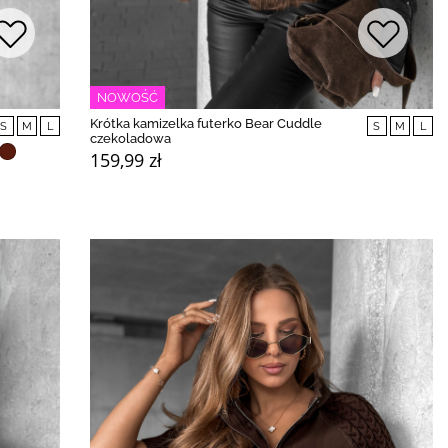
NOWOŚĆ
Krótka kamizelka futerko Bear Cuddle
S
M
L
S
M
L
czekoladowa
159,99 zł