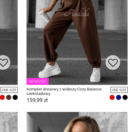
NOWOŚĆ
Komplet dresowy z wiskozy Cozy Balance
ONE SIZE
ONE SIZE
czekoladowy
159,99 zł