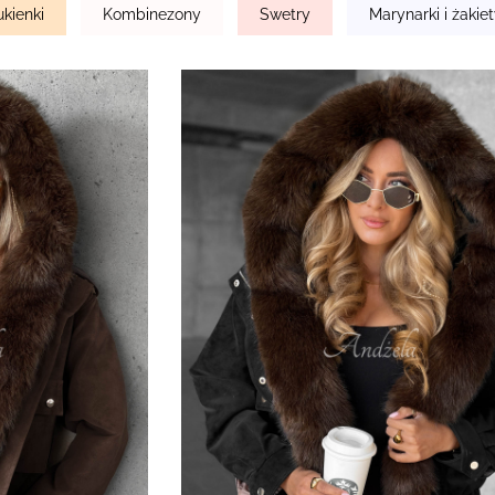
ukienki
Kombinezony
Swetry
Marynarki i żakie