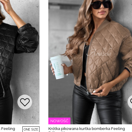
NOWOŚĆ
 Feeling
Krótka pikowana kurtka bomberka Feeling
ONE SIZE