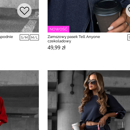
NOWOŚĆ
 spodnie
Zamszowy pasek Tell Anyone
S/M
M/L
czekoladowy
49,99 zł