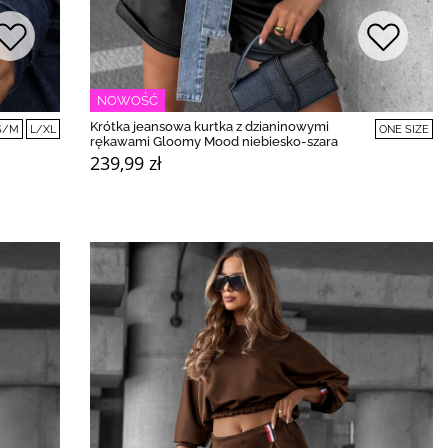
NOWOŚĆ
Krótka jeansowa kurtka z dzianinowymi
S/M
L/XL
ONE SIZE
rękawami Gloomy Mood niebiesko-szara
239,99 zł