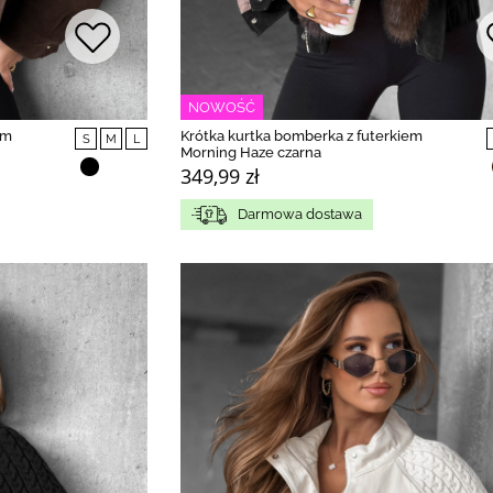
NOWOŚĆ
em
Krótka kurtka bomberka z futerkiem
S
M
L
Morning Haze czarna
349,99 zł
Darmowa dostawa