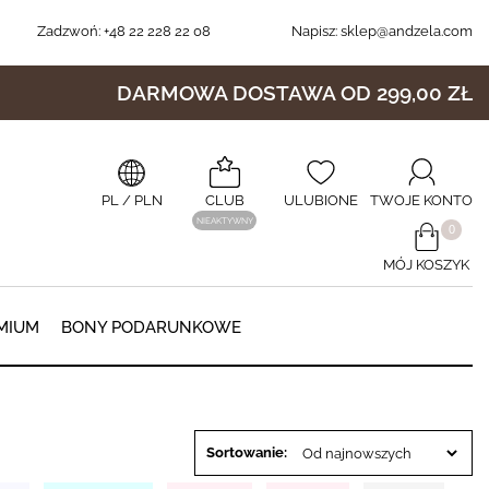
Zadzwoń:
+48 22 228 22 08
Napisz:
sklep@andzela.com
DARMOWA DOSTAWA OD 299,00 ZŁ
PL
/ PLN
CLUB
ULUBIONE
TWOJE KONTO
NIEAKTYWNY
​0
MÓJ KOSZYK
0
MIUM
BONY PODARUNKOWE
Sortowanie: