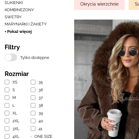
SUKIENKI
Okrycia wierzchnie
S
KOMBINEZONY
SWETRY
MARYNARKI I ŻAKIETY
+ Pokaż więcej
Filtry
Tylko dostępne
Rozmiar
XS
35
S
36
M
37
L
38
XL
39
2XL
40
3XL
41
4XL
ONE SIZE