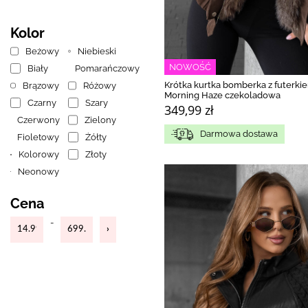
Kolor
Beżowy
Niebieski
NOWOŚĆ
Biały
Pomarańczowy
Krótka kurtka bomberka z futerki
Brązowy
Różowy
Morning Haze czekoladowa
Czarny
Szary
349,99 zł
Czerwony
Zielony
Darmowa dostawa
Fioletowy
Żółty
Kolorowy
Złoty
Neonowy
Cena
-