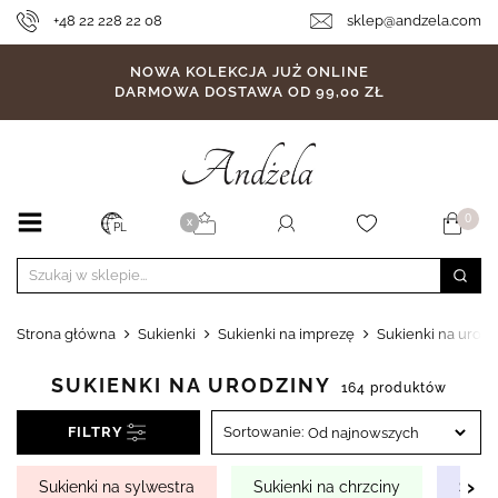
+48 22 228 22 08
sklep@andzela.com
NOWA KOLEKCJA JUŻ ONLINE
DARMOWA DOSTAWA OD 99,00 ZŁ
0
X
PL
Strona główna
Sukienki
Sukienki na imprezę
Sukienki na urodz
SUKIENKI NA URODZINY
164 produktów
FILTRY
Sortowanie:
›
Sukienki na sylwestra
Sukienki na chrzciny
Sukie