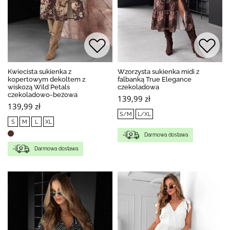
Kwiecista sukienka z
Wzorzysta sukienka midi z
kopertowym dekoltem z
falbanką True Elegance
wiskozą Wild Petals
czekoladowa
czekoladowo-beżowa
139,99 zł
139,99 zł
S/M
L/XL
S
M
L
XL
Darmowa dostawa
Darmowa dostawa