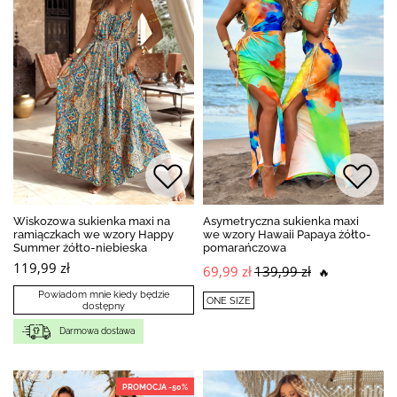
Wiskozowa sukienka maxi na
Asymetryczna sukienka maxi
ramiączkach we wzory Happy
we wzory Hawaii Papaya żółto-
Summer żółto-niebieska
pomarańczowa
119,99 zł
69,99 zł
139,99 zł
🔥
Powiadom mnie kiedy będzie
ONE SIZE
dostępny
Darmowa dostawa
PROMOCJA -50%