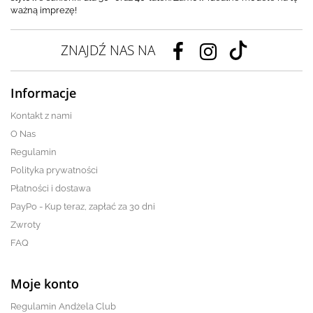
ważną imprezę!
ZNAJDŹ NAS NA
Informacje
Kontakt z nami
O Nas
Regulamin
Polityka prywatności
Płatności i dostawa
PayPo - Kup teraz, zapłać za 30 dni
Zwroty
FAQ
Moje konto
Regulamin Andżela Club