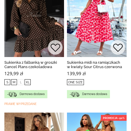
Sukienka z falbanką w groszki
Sukienka midi na ramiączkach
Cancel Plans czekoladowa
w kwiaty Sour Citrus czerwona
129,99 zł
139,99 zł
S
M
L
XL
ONE SIZE
Darmowa dostawa
Darmowa dostawa
PRAWIE WYPRZEDANE
PROMOCJA -50%