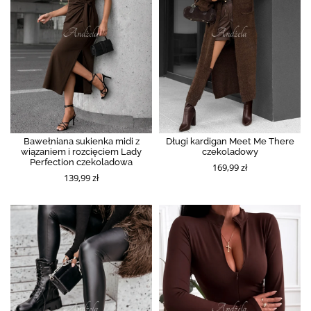
Bawełniana sukienka midi z
Długi kardigan Meet Me There
wiązaniem i rozcięciem Lady
czekoladowy
Perfection czekoladowa
169,99 zł
139,99 zł