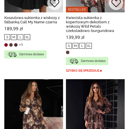
BESTSELLER
Koszulowa sukienka z wiskozy z
Kwiecista sukienka z
falbanką Call My Name czarna
kopertowym dekoltem z
wiskozą Wild Petals
189,99 zł
czekoladowo-burgundowa
139,99 zł
S
M
L
XL
+1
S
M
L
XL
Darmowa dostawa
Darmowa dostawa
SZYBKO SIĘ SPRZEDAJE🔥