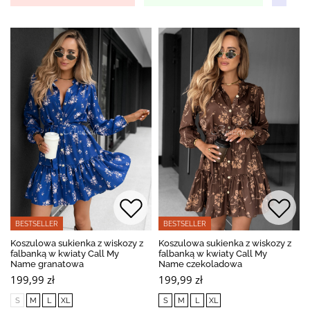
BESTSELLER
BESTSELLER
Koszulowa sukienka z wiskozy z
Koszulowa sukienka z wiskozy z
falbanką w kwiaty Call My
falbanką w kwiaty Call My
Name granatowa
Name czekoladowa
199,99 zł
199,99 zł
S
M
L
XL
S
M
L
XL