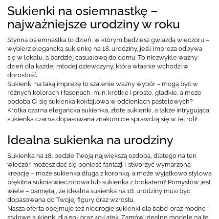
Sukienki na osiemnastkę –
najważniejsze urodziny w roku
Słynna osiemnastka to dzień, w którym będziesz gwiazdą wieczoru –
wybierz elegancką sukienkę na 18. urodziny, jeśli impreza odbywa
się w lokalu, a bardziej casualową do domu. To niezwykle ważny
dzień dla każdej młodej dziewczyny, która właśnie wchodzi w
dorosłość.
Sukienki na taką imprezę to szalenie ważny wybór – mogą być w
różnych kolorach i fasonach, m.in. krótkie i proste, gładkie, a może
podoba Ci się sukienka koktajlowa w odcieniach pastelowych?
Krótka czarna elegancka sukienka, złote sukienki, a także intrygująca
sukienka czarna dopasowana znakomicie sprawdzą się w tej roli!
Idealna sukienka na urodziny
Sukienka na 18. będzie Twoją największą ozdobą, dlatego na ten
wieczór możesz dać się ponieść fantazji i stworzyć wymarzoną
kreację – może sukienka długa z koronką, a może wyjątkowo stylowa
błękitna suknia wieczorowa lub sukienka z brokatem? Pomysłów jest
wiele – pamiętaj, że idealna sukienka na 18. urodziny musi być
dopasowana do Twojej figury oraz wzrostu.
Nasza oferta obejmuje też niedrogie sukienki dla babci oraz modne i
stylowe sukienki dla 50- oraz 40-latek. Zamów idealne modele na tę