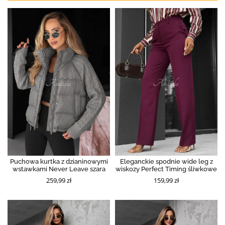
Puchowa kurtka z dzianinowymi
Eleganckie spodnie wide leg z
wstawkami Never Leave szara
wiskozy Perfect Timing śliwkowe
259,99 zł
159,99 zł