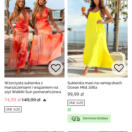
Wzorzysta sukienka z
Sukienka maxi na ramiączkach
marszczeniami i wiązaniem na
Ocean Mist żółta
szyi Waikiki Sun pomarańczowa
99,99 zł
74,99 zł
149,99 zł
🔥
ONE SIZE
ONE SIZE
Darmowa dostawa