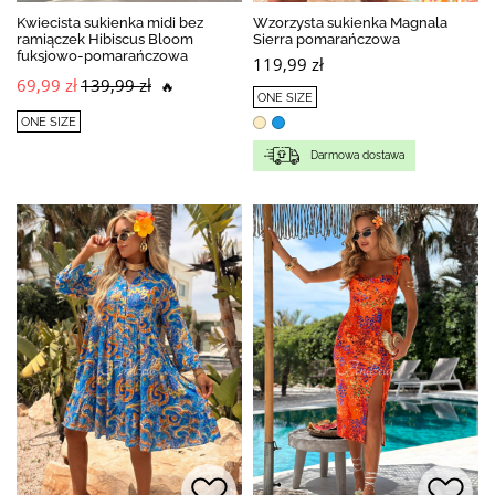
Kwiecista sukienka midi bez
Wzorzysta sukienka Magnala
ramiączek Hibiscus Bloom
Sierra pomarańczowa
fuksjowo-pomarańczowa
119,99 zł
69,99 zł
139,99 zł
🔥
ONE SIZE
ONE SIZE
Darmowa dostawa