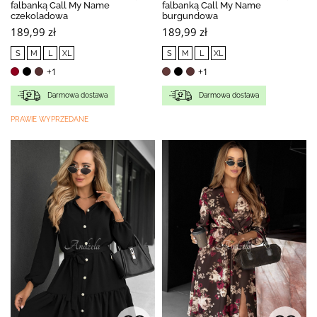
falbanką Call My Name
falbanką Call My Name
czekoladowa
burgundowa
189,99 zł
189,99 zł
S
M
L
XL
S
M
L
XL
+1
+1
Darmowa dostawa
Darmowa dostawa
PRAWIE WYPRZEDANE