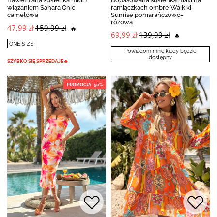
Bawełniana sukienka midi z
Dopasowana sukienka maxi na
wiązaniem Sahara Chic
ramiączkach ombre Waikiki
camelowa
Sunrise pomarańczowo-
różowa
47,99 zł
159,99 zł
🔥
69,99 zł
139,99 zł
🔥
ONE SIZE
Powiadom mnie kiedy będzie
dostępny
SZYBKO SIĘ SPRZEDAJE🔥
PROMOCJA -50%