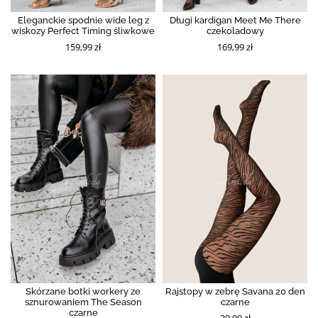
Eleganckie spodnie wide leg z
Długi kardigan Meet Me There
wiskozy Perfect Timing śliwkowe
czekoladowy
159,99 zł
169,99 zł
Skórzane botki workery ze
Rajstopy w zebrę Savana 20 den
sznurowaniem The Season
czarne
czarne
39,99 zł