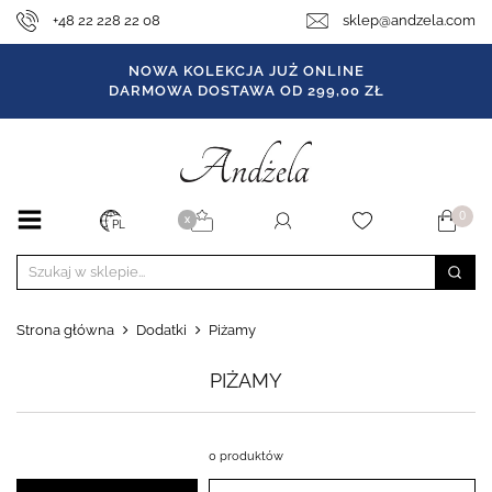
+48 22 228 22 08
sklep@andzela.com
NOWA KOLEKCJA JUŻ ONLINE
DARMOWA DOSTAWA OD 299,00 ZŁ
0
X
PL
Strona główna
Dodatki
Piżamy
PIŻAMY
0 produktów