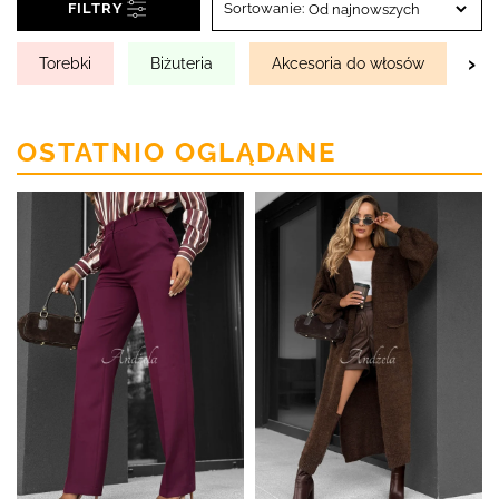
FILTRY
Sortowanie:
›
Torebki
Biżuteria
Akcesoria do włosów
Cz
OSTATNIO OGLĄDANE