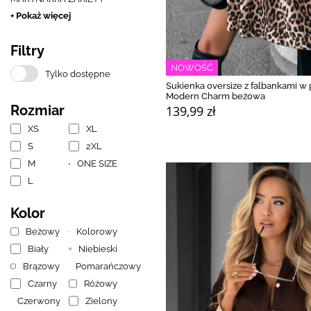
+ Pokaż więcej
Filtry
NOWOŚĆ
Tylko dostępne
Sukienka oversize z falbankami w
Modern Charm beżowa
Rozmiar
139,99 zł
XS
XL
S
2XL
M
ONE SIZE
L
Kolor
Beżowy
Kolorowy
Biały
Niebieski
Brązowy
Pomarańczowy
Czarny
Różowy
Czerwony
Zielony