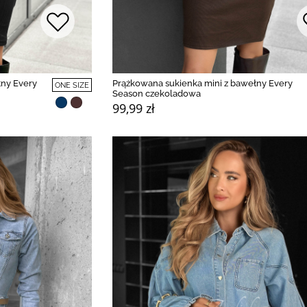
łny Every
Prążkowana sukienka mini z bawełny Every
ONE SIZE
Season czekoladowa
99,99 zł