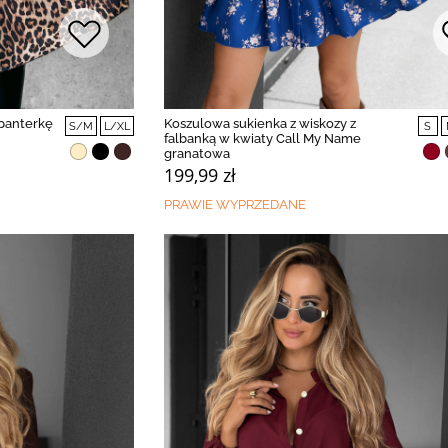
 panterkę
Koszulowa sukienka z wiskozy z
S/M
L/XL
S
falbanką w kwiaty Call My Name
granatowa
199,99 zł
PRAWIE WYPRZEDANE