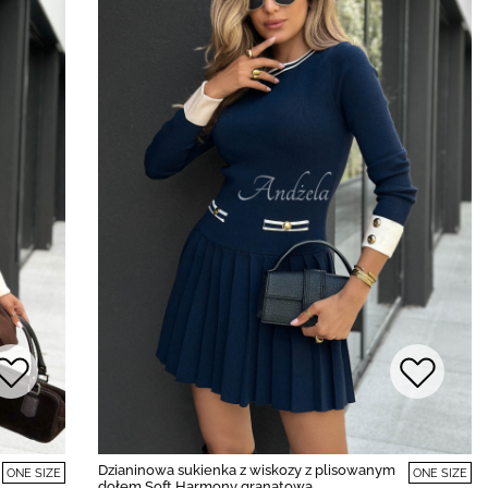
Dzianinowa sukienka z wiskozy z plisowanym
ONE SIZE
ONE SIZE
dołem Soft Harmony granatowa