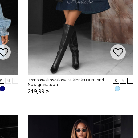
Jeansowa koszulowa sukienka Here And
S
M
L
S
M
L
Now granatowa
219,99 zł