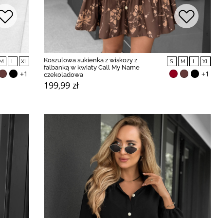
Koszulowa sukienka z wiskozy z
M
L
XL
S
M
L
XL
falbanką w kwiaty Call My Name
+1
+1
czekoladowa
199,99 zł