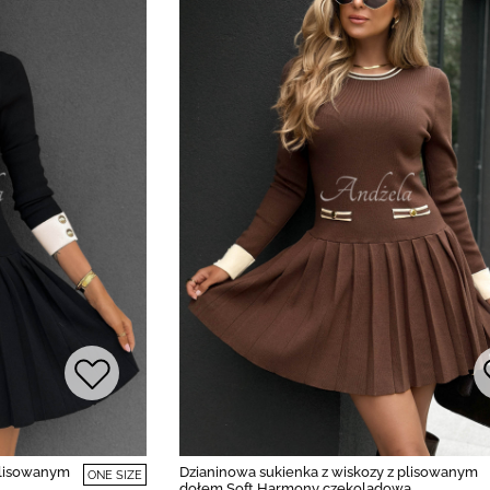
plisowanym
Dzianinowa sukienka z wiskozy z plisowanym
ONE SIZE
dołem Soft Harmony czekoladowa