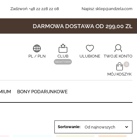
Zadzwoń:
+48 22 228 22 08
Napisz:
sklep@andzela.com
DARMOWA DOSTAWA OD 299,00 ZŁ
PL
/ PLN
CLUB
ULUBIONE
TWOJE KONTO
NIEAKTYWNY
​0
MÓJ KOSZYK
0
MIUM
BONY PODARUNKOWE
Sortowanie: