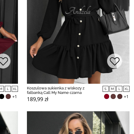
Koszulowa sukienka z wiskozy z
M
L
XL
S
M
L
XL
falbanką Call My Name czarna
+1
+1
189,99 zł