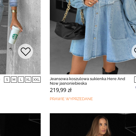
m
Jeansowa koszulowa sukienka Here And
S
M
L
XL
XXL
Now jasnoniebieska
219,99 zł
PRAWIE WYPRZEDANE