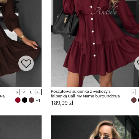
Koszulowa sukienka z wiskozy z
S
M
L
XL
S
owa
falbanką Call My Name burgundowa
+1
189,99 zł