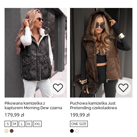
Pikowana kamizelka z
Puchowa kamizelka Just
kapturem Morning Dew czarna
Pretending czekoladowa
179,99 zł
199,99 zł
S
M
L
XL
XXL
ONE SIZE