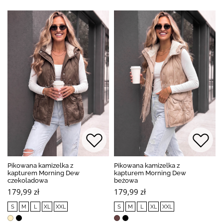
Pikowana kamizelka z
Pikowana kamizelka z
kapturem Morning Dew
kapturem Morning Dew
czekoladowa
beżowa
179,99 zł
179,99 zł
S
M
L
XL
XXL
S
M
L
XL
XXL