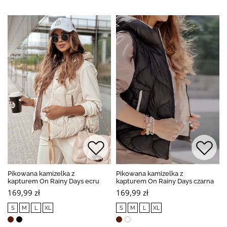
Pikowana kamizelka z
Pikowana kamizelka z
kapturem On Rainy Days ecru
kapturem On Rainy Days czarna
169,99 zł
169,99 zł
S
M
L
XL
S
M
L
XL