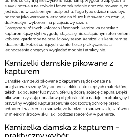
portfel, co czyni ją niezwykle funkcjonalną. Wygodne zapięcie na
suwak pozwala na szybkie i łatwe zakładanie oraz zdejmowanie, co
jest istotne w codziennym pośpiechu. Tego typu odzież może być
noszona jako warstwa wierzchnia na bluzę lub sweter, co czyni ją
doskonałym wyborem na przejściowy sezon.
Dostępna w różnych kolorach i fasonach, kamizelka damska z
kapturem łączy styl i wygodę, stając się niezastąpionym elementem
kobiecej garderoby na przejściowy sezon. Kamizelki z kapturem są
idealne dla kobiet ceniących komfort oraz praktyczność, a
jednocześnie chcących wyglądać modnie i atrakcyjnie.
Kamizelki damskie pikowane z
kapturem
Damskie kamizelki pikowane z kapturem są doskonałe na
przejściowe sezony. Wykonane z lekkich, ale ciepłych materiałów,
takich jak poliester lub nylon, oferują dobrą izolację cieplną. Dzięki
pikowaniu zyskują dodatkową objętość, która nadaje im atrakcyjny i
przytulny wygląd. Kaptur zapewnia dodatkową ochronę przed
chłodem i wiatrem, co sprawia, że kamizelka sprawdza się zarówno
w miejskim środowisku, jak i podczas spacerów w plenerze.
Kamizelka damska z kapturem –
praktyczny wybór