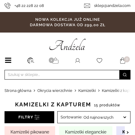
+48 22 228 22 08
sklep@andzela.com
NOWA KOLEKCJA JUŻ ONLINE
DARMOWA DOSTAWA OD 299,00 ZŁ
0
X
PL
Strona główna
Okrycia wierzchnie
Kamizelki
Kamizelki z kaptu
KAMIZELKI Z KAPTUREM
15 produktów
FILTRY
Sortowanie:
›
Kamizelki pikowane
Kamizelki eleganckie
Kamiz