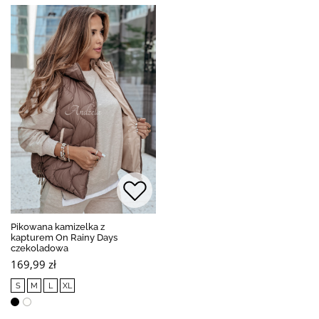
Pikowana kamizelka z
kapturem On Rainy Days
czekoladowa
169,99 zł
S
M
L
XL