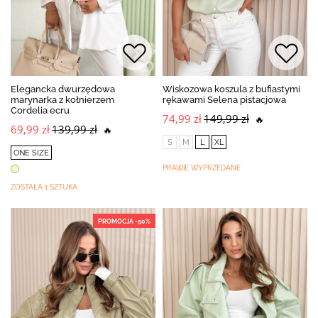
Elegancka dwurzędowa
Wiskozowa koszula z bufiastymi
marynarka z kołnierzem
rękawami Selena pistacjowa
Cordelia ecru
74,99 zł
149,99 zł
🔥
69,99 zł
139,99 zł
🔥
S
M
L
XL
ONE SIZE
PRAWIE WYPRZEDANE
ZOSTAŁA 1 SZTUKA
PROMOCJA -50%