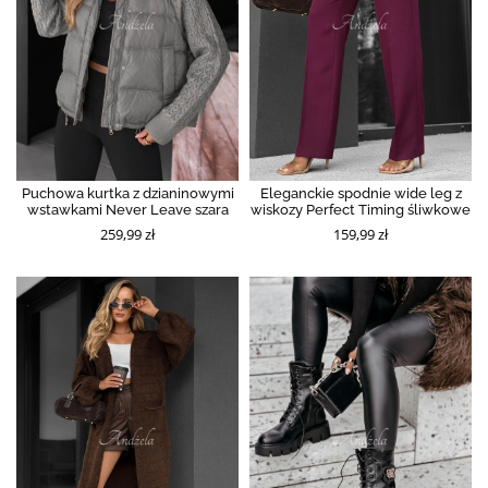
Puchowa kurtka z dzianinowymi
Eleganckie spodnie wide leg z
wstawkami Never Leave szara
wiskozy Perfect Timing śliwkowe
259,99 zł
159,99 zł