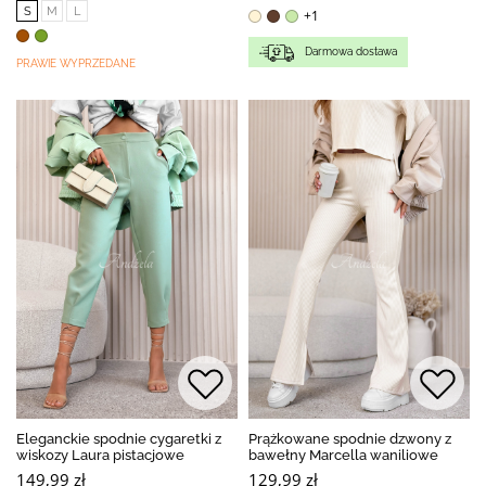
S
M
L
+1
Darmowa dostawa
PRAWIE WYPRZEDANE
Eleganckie spodnie cygaretki z
Prążkowane spodnie dzwony z
wiskozy Laura pistacjowe
bawełny Marcella waniliowe
149,99 zł
129,99 zł