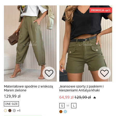
PROMOCJA -50%
Materiałowe spodnie z wiskozą
Jeansowe szorty z paskiem i
Maren zielone
kieszeniami Antalya khaki
129,99 zł
64,99 zł
129,99 zł
🔥
ONE SIZE
S
M
L
+1