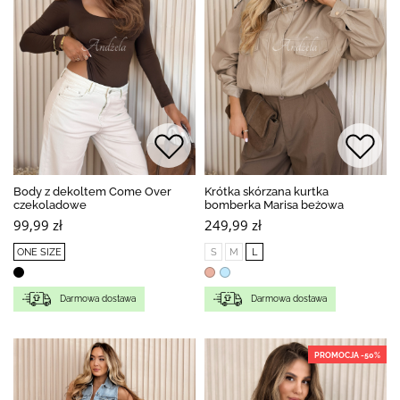
Body z dekoltem Come Over
Krótka skórzana kurtka
czekoladowe
bomberka Marisa beżowa
99,99 zł
249,99 zł
ONE SIZE
S
M
L
Darmowa dostawa
Darmowa dostawa
PROMOCJA -50%