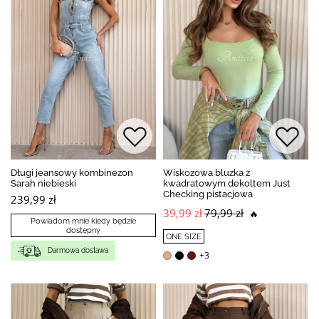
Długi jeansowy kombinezon
Wiskozowa bluzka z
Sarah niebieski
kwadratowym dekoltem Just
Checking pistacjowa
239,99 zł
39,99 zł
79,99 zł
🔥
Powiadom mnie kiedy będzie
dostępny
ONE SIZE
Darmowa dostawa
+3