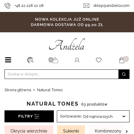
+48 22 228 22 08
sklep@andzela.com
NOWA KOLEKCJA JUŻ ONLINE
DARMOWA DOSTAWA OD 99,00 ZŁ
0
X
PL
Strona główna
Natural Tones
NATURAL TONES
63 produktów
FILTRY
Sortowanie:
›
Okrycia wierzchnie
Sukienki
Kombinezony