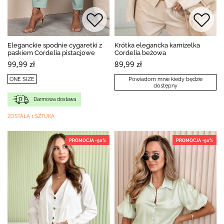
Eleganckie spodnie cygaretki z
Krótka elegancka kamizelka
paskiem Cordelia pistacjowe
Cordelia beżowa
99,99 zł
89,99 zł
ONE SIZE
Powiadom mnie kiedy będzie
dostępny
Darmowa dostawa
ZOSTAŁA 1 SZTUKA
PROMOCJA -50%
PROMOCJA -50%