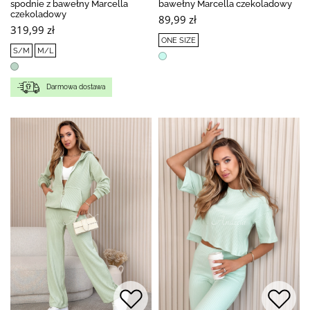
spodnie z bawełny Marcella
bawełny Marcella czekoladowy
czekoladowy
89,99 zł
319,99 zł
ONE SIZE
S/M
M/L
Darmowa dostawa