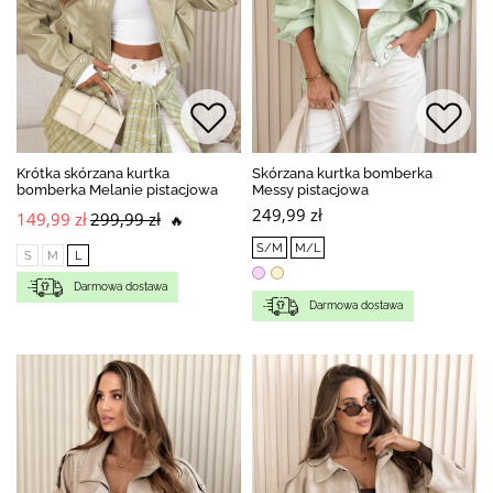
Krótka skórzana kurtka
Skórzana kurtka bomberka
bomberka Melanie pistacjowa
Messy pistacjowa
249,99 zł
149,99 zł
299,99 zł
🔥
S/M
M/L
S
M
L
Darmowa dostawa
Darmowa dostawa