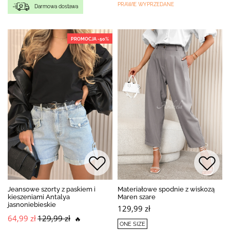
PRAWIE WYPRZEDANE
Darmowa dostawa
PROMOCJA -50%
Jeansowe szorty z paskiem i
Materiałowe spodnie z wiskozą
kieszeniami Antalya
Maren szare
jasnoniebieskie
129,99 zł
64,99 zł
129,99 zł
🔥
ONE SIZE