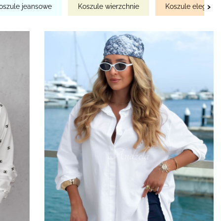
›
oszule jeansowe
Koszule wierzchnie
Koszule eleganck