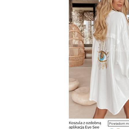
Koszula z ozdobną
Powiadom mni
aplikacją Eye See