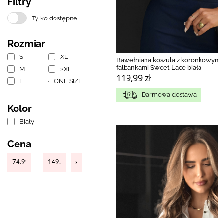
Filtry
Tylko dostępne
Rozmiar
S
XL
Bawełniana koszula z koronkowy
falbankami Sweet Lace biała
M
2XL
119,99 zł
L
ONE SIZE
Darmowa dostawa
Kolor
Biały
Cena
-