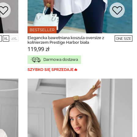
BESTSELLER
Elegancka bawełniana koszula oversize z
XL
2XL
ONE SIZE
kołnierzem Prestige Harbor biała
119,99 zł
Darmowa dostawa
SZYBKO SIĘ SPRZEDAJE🔥