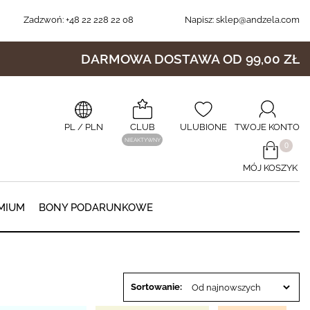
Zadzwoń:
+48 22 228 22 08
Napisz:
sklep@andzela.com
DARMOWA DOSTAWA OD 99,00 ZŁ
PL
/ PLN
CLUB
ULUBIONE
TWOJE KONTO
NIEAKTYWNY
​0
MÓJ KOSZYK
0
MIUM
BONY PODARUNKOWE
Sortowanie: