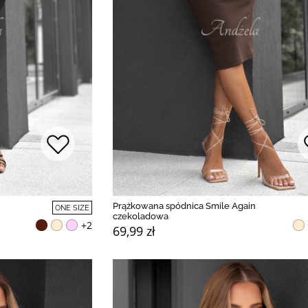
Prążkowana spódnica Smile Again
ONE SIZE
czekoladowa
+2
69,99 zł