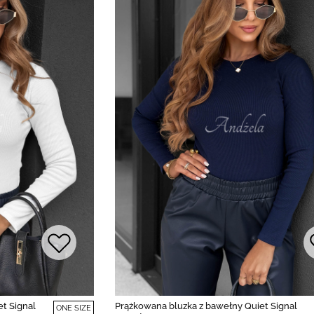
t Signal
Prążkowana bluzka z bawełny Quiet Signal
ONE SIZE