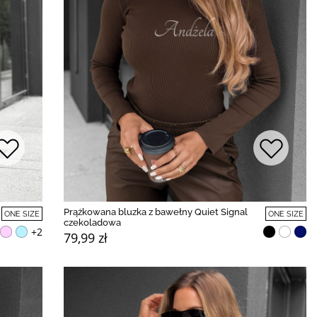
Prążkowana bluzka z bawełny Quiet Signal
ONE SIZE
ONE SIZE
czekoladowa
+2
79,99 zł