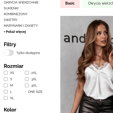
OKRYCIA WIERZCHNIE
Basic
Okrycia wierzc
SUKIENKI
KOMBINEZONY
SWETRY
MARYNARKI I ŻAKIETY
+ Pokaż więcej
Filtry
Tylko dostępne
Rozmiar
XS
2XL
S
3XL
M
4XL
L
ONE SIZE
XL
Kolor