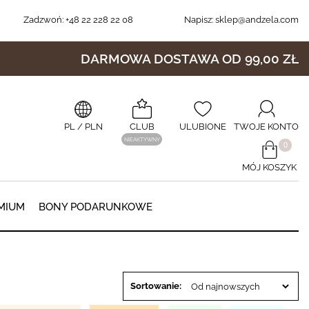
Zadzwoń:
+48 22 228 22 08
Napisz:
sklep@andzela.com
DARMOWA DOSTAWA OD 99,00 ZŁ
PL
/ PLN
CLUB
ULUBIONE
TWOJE KONTO
NIEAKTYWNY
​0
MÓJ KOSZYK
0
MIUM
BONY PODARUNKOWE
Sortowanie: