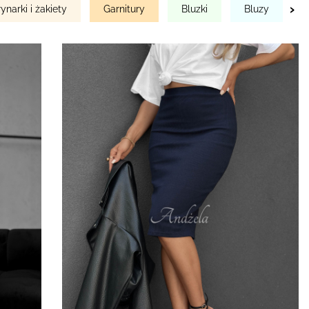
›
ynarki i żakiety
Garnitury
Bluzki
Bluzy