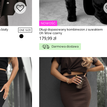
NOWOŚĆ
 biały
Długi dopasowany kombinezon z suwakiem
ONE SIZE
Oh Wow czarny
179,99 zł
Darmowa dostawa