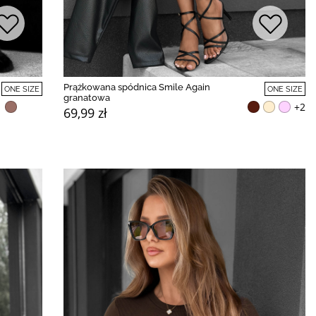
Prążkowana spódnica Smile Again
ONE SIZE
ONE SIZE
granatowa
+2
69,99 zł