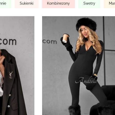
hnie
Sukienki
Kombinezony
Swetry
Mar