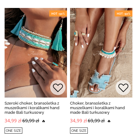
HOT -50%
HOT -50%
Szeroki choker, bransoletka z
Choker, bransoletka z
muszelkami i koralikami hand
muszelkami i koralikami hand
made Bali turkusowy
made Bali turkusowy
34,99 zł
69,99 zł
34,99 zł
69,99 zł
🔥
🔥
ONE SIZE
ONE SIZE