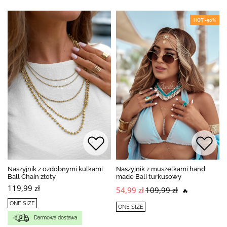
HOT -50%
Naszyjnik z ozdobnymi kulkami
Naszyjnik z muszelkami hand
Ball Chain złoty
made Bali turkusowy
119,99 zł
54,99 zł
109,99 zł
🔥
ONE SIZE
ONE SIZE
Darmowa dostawa