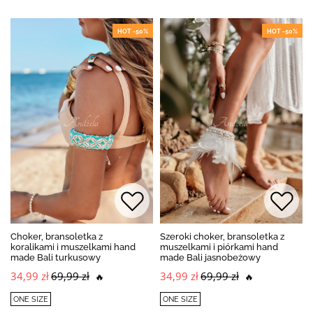
HOT -50%
HOT -50%
Choker, bransoletka z
Szeroki choker, bransoletka z
koralikami i muszelkami hand
muszelkami i piórkami hand
made Bali turkusowy
made Bali jasnobeżowy
34,99 zł
69,99 zł
34,99 zł
69,99 zł
🔥
🔥
ONE SIZE
ONE SIZE