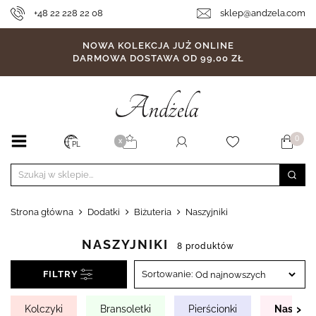
+48 22 228 22 08
sklep@andzela.com
NOWA KOLEKCJA JUŻ ONLINE
DARMOWA DOSTAWA OD 99,00 ZŁ
0
X
PL
Strona główna
Dodatki
Biżuteria
Naszyjniki
NASZYJNIKI
8 produktów
FILTRY
Sortowanie:
›
Kolczyki
Bransoletki
Pierścionki
Naszyjni