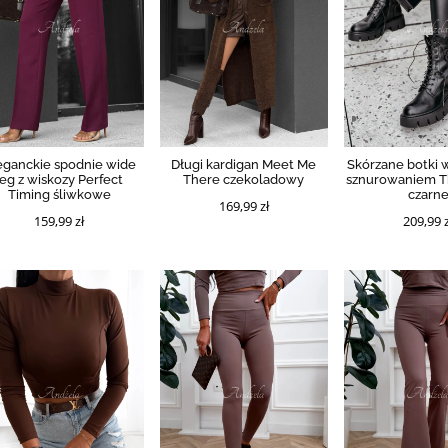
eganckie spodnie wide
Długi kardigan Meet Me
Skórzane botki 
leg z wiskozy Perfect
There czekoladowy
sznurowaniem T
Timing śliwkowe
czarn
169,99 zł
159,99 zł
209,99 z