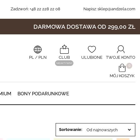
Zadzwoń:
+48 22 228 22 08
Napisz:
sklep@andzela.com
DARMOWA DOSTAWA OD 299,00 ZŁ
PL
/ PLN
CLUB
ULUBIONE
TWOJE KONTO
NIEAKTYWNY
​0
MÓJ KOSZYK
0
MIUM
BONY PODARUNKOWE
Sortowanie: