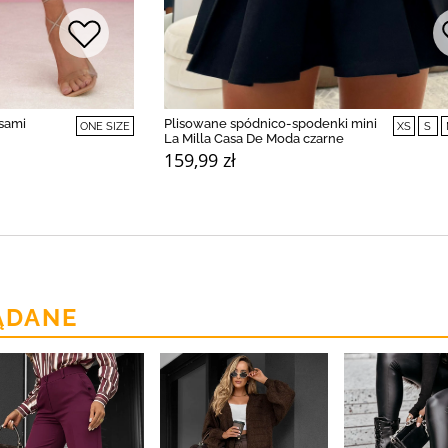
isami
Plisowane spódnico-spodenki mini
ONE SIZE
XS
S
La Milla Casa De Moda czarne
159,99 zł
ĄDANE