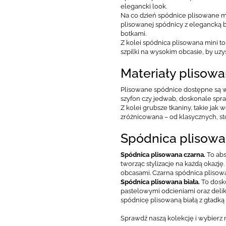
elegancki look.
Na co dzień spódnice plisowane mi
plisowanej spódnicy z elegancką bl
botkami.
Z kolei spódnica plisowana mini to
szpilki na wysokim obcasie, by uzy
Materiały plisow
Plisowane spódnice dostępne są w 
szyfon czy jedwab, doskonale spra
Z kolei grubsze tkaniny, takie jak
zróżnicowana – od klasycznych, st
Spódnica plisowa
Spódnica plisowana czarna.
To abs
tworząc stylizacje na każdą okazję
obcasami. Czarna spódnica plisowa
Spódnica plisowana biała.
To dosko
pastelowymi odcieniami oraz delika
spódnicę plisowaną białą z gładką
Sprawdź naszą kolekcję i wybierz