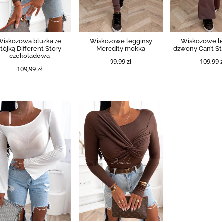
Wiskozowa bluzka ze
Wiskozowe legginsy
Wiskozowe l
stójką Different Story
Meredity mokka
dzwony Can’t S
czekoladowa
99,99 zł
109,99 z
109,99 zł