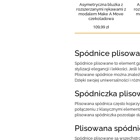
Asymetryczna bluzka z
A
rozszerzanymi rękawami z
roz
modalem Make A Move
m
czekoladowa
109,99 zł
Spódnice plisow
Spódnice plisowane to element gard
stylizacji elegancji i lekkości. Jeś
Plisowane spódnice można znaleźć
Dzięki swojej uniwersalności i r
Spódniczka plisow
Plisowana spódnica często kojarzy 
połączeniu z klasycznymi elementa
plisowana spódniczka pozostaje s
Plisowana spódnic
Spódnice plisowane są wszechstro