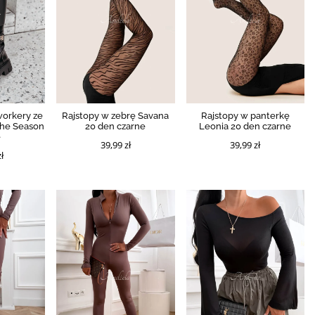
workery ze
Rajstopy w zebrę Savana
Rajstopy w panterkę
he Season
20 den czarne
Leonia 20 den czarne
e
39,99 zł
39,99 zł
ł