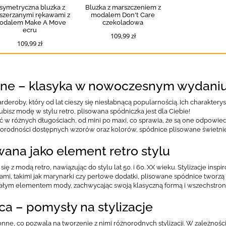
symetryczna bluzka z
Bluzka z marszczeniem z
szerzanymi rękawami z
modalem Don't Care
odalem Make A Move
czekoladowa
ecru
109,99 zł
109,99 zł
ane – klasyka w nowoczesnym wydani
eroby, który od lat cieszy się niesłabnącą popularnością. Ich charakterys
li lubisz modę w stylu retro, plisowana spódniczka jest dla Ciebie!
 w różnych długościach, od mini po maxi, co sprawia, że są one odpowied
óżnorodności dostępnych wzorów oraz kolorów, spódnice plisowane świetn
ana jako element retro stylu
się z modą retro, nawiązując do stylu lat 50. i 60. XX wieku. Stylizacje i
mi, takimi jak marynarki czy perłowe dodatki, plisowane spódnice tworzą
tałym elementem mody, zachwycając swoją klasyczną formą i wszechstron
a – pomysły na stylizacje
nne, co pozwala na tworzenie z nimi różnorodnych stylizacji. W zależnoś