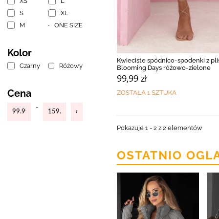
XS
L
S
XL
M
ONE SIZE
Kolor
Kwieciste spódnico-spodenki z pl
Czarny
Różowy
Blooming Days różowo-zielone
99,99 zł
Cena
ZOSTAŁA 1 SZTUKA
-
Pokazuje 1 - 2 z 2 elementów
OSTATNIO OGL