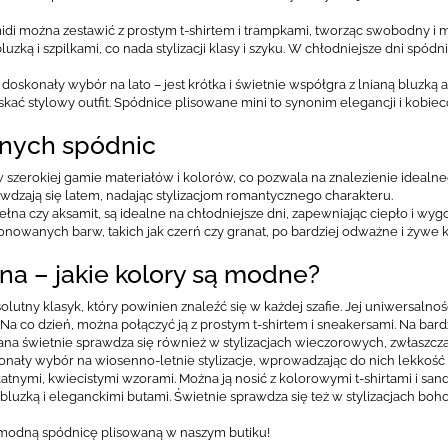
di można zestawić z prostym t-shirtem i trampkami, tworząc swobodny i mo
uzką i szpilkami, co nada stylizacji klasy i szyku. W chłodniejsze dni spó
 doskonały wybór na lato – jest krótka i świetnie współgra z lnianą bluzką 
skać stylowy outfit. Spódnice plisowane mini to synonim elegancji i kobiec
anych spódnic
szerokiej gamie materiałów i kolorów, co pozwala na znalezienie idealneg
wdzają się latem, nadając stylizacjom romantycznego charakteru.
 wełna czy aksamit, są idealne na chłodniejsze dni, zapewniając ciepło i w
onowanych barw, takich jak czerń czy granat, po bardziej odważne i żywe k
na – jakie kolory są modne?
olutny klasyk, który powinien znaleźć się w każdej szafie. Jej uniwersaln
. Na co dzień, można połączyć ją z prostym t-shirtem i sneakersami. Na bar
na świetnie sprawdza się również w stylizacjach wieczorowych, zwłaszcza
nały wybór na wiosenno-letnie stylizacje, wprowadzając do nich lekkość i 
tnymi, kwiecistymi wzorami. Można ją nosić z kolorowymi t-shirtami i sanda
 bluzką i eleganckimi butami. Świetnie sprawdza się też w stylizacjach bo
 modną spódnicę plisowaną w naszym butiku!