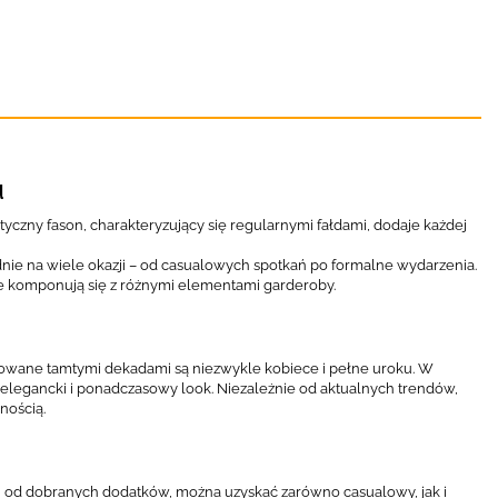
u
tyczny fason, charakteryzujący się regularnymi fałdami, dodaje każdej
nie na wiele okazji – od casualowych spotkań po formalne wydarzenia.
ie komponują się z różnymi elementami garderoby.
nspirowane tamtymi dekadami są niezwykle kobiece i pełne uroku. W
 elegancki i ponadczasowy look. Niezależnie od aktualnych trendów,
nością.
ci od dobranych dodatków, można uzyskać zarówno casualowy, jak i