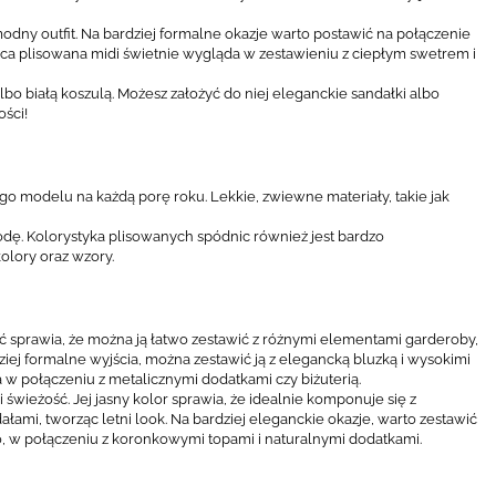
dny outfit. Na bardziej formalne okazje warto postawić na połączenie
dnica plisowana midi świetnie wygląda w zestawieniu z ciepłym swetrem i
albo białą koszulą. Możesz założyć do niej eleganckie sandałki albo
ości!
o modelu na każdą porę roku. Lekkie, zwiewne materiały, takie jak
ygodę. Kolorystyka plisowanych spódnic również jest bardzo
olory oraz wzory.
ość sprawia, że można ją łatwo zestawić z różnymi elementami garderoby,
dziej formalne wyjścia, można zestawić ją z elegancką bluzką i wysokimi
 w połączeniu z metalicznymi dodatkami czy biżuterią.
świeżość. Jej jasny kolor sprawia, że idealnie komponuje się z
łami, tworząc letni look. Na bardziej eleganckie okazje, warto zestawić
ho, w połączeniu z koronkowymi topami i naturalnymi dodatkami.