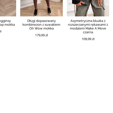
egginsy
Długi dopasowany
Asymetryczna bluzka z
top mokka
kombinezon z suwakiem
rozszerzanymi rękawami z
Oh Wow mokka
modalem Make A Move
ł
czarna
179,99 zł
109,99 zł