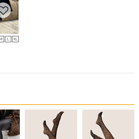
M
L
XL