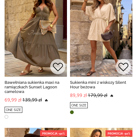
Bawełniana sukienka maxi na
Sukienka mini z wiskozy Silent
ramiączkach Sunset Lagoon
Hour beżowa
camelowa
89,99 zł
179,99 zł
🔥
69,99 zł
139,99 zł
🔥
ONE SIZE
ONE SIZE
PROMOCJA -50%
PROMOCJA -50%