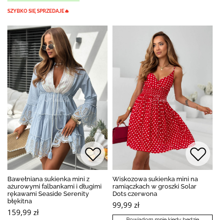
SZYBKO SIĘ SPRZEDAJE🔥
Bawełniana sukienka mini z
Wiskozowa sukienka mini na
ażurowymi falbankami i długimi
ramiączkach w groszki Solar
rękawami Seaside Serenity
Dots czerwona
błękitna
99,99 zł
159,99 zł
Powiadom mnie kiedy będzie