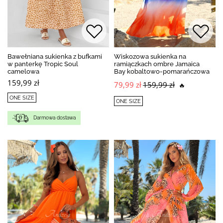
Bawełniana sukienka z bufkami
Wiskozowa sukienka na
w panterkę Tropic Soul
ramiączkach ombre Jamaica
camelowa
Bay kobaltowo-pomarańczowa
159,99 zł
79,99 zł
159,99 zł
🔥
ONE SIZE
ONE SIZE
Darmowa dostawa