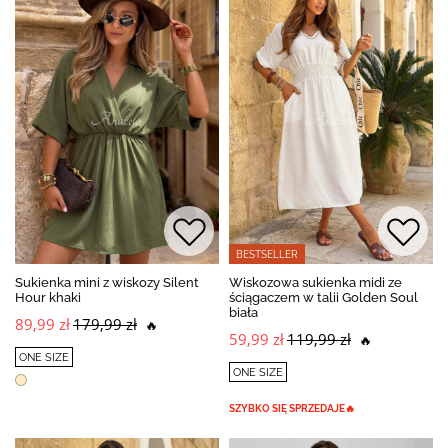
BESTSELLER
Sukienka mini z wiskozy Silent
Wiskozowa sukienka midi ze
Hour khaki
ściągaczem w talii Golden Soul
biała
89,99 zł
179,99 zł
🔥
59,99 zł
119,99 zł
🔥
ONE SIZE
ONE SIZE
SZYBKO SIĘ SPRZEDAJE🔥