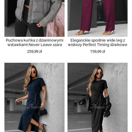
Puchowa kurtka z dzianinowymi
Eleganckie spodnie wide leg z
wstawkami Never Leave szara
wiskozy Perfect Timing śliwkowe
259,99 zł
159,99 zł