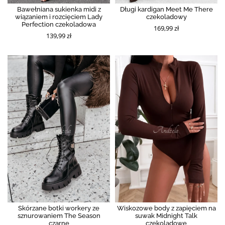
Bawełniana sukienka midi z
Długi kardigan Meet Me There
wiązaniem i rozcięciem Lady
czekoladowy
Perfection czekoladowa
169,99 zł
139,99 zł
Skórzane botki workery ze
Wiskozowe body z zapięciem na
sznurowaniem The Season
suwak Midnight Talk
czarne
czekoladowe