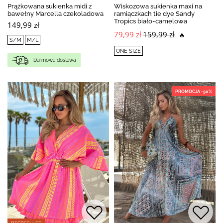
Prążkowana sukienka midi z
Wiskozowa sukienka maxi na
bawełny Marcella czekoladowa
ramiączkach tie dye Sandy
Tropics biało-camelowa
149,99 zł
79,99 zł
159,99 zł
🔥
S/M
M/L
ONE SIZE
Darmowa dostawa
PROMOCJA -50%