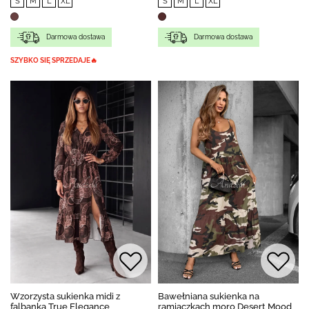
S
M
L
XL
S
M
L
XL
Darmowa dostawa
Darmowa dostawa
SZYBKO SIĘ SPRZEDAJE🔥
Wzorzysta sukienka midi z
Bawełniana sukienka na
falbanką True Elegance
ramiączkach moro Desert Mood