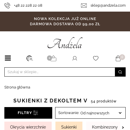
+48 22 228 22 08
sklep@andzela.com
NOWA KOLEKCJA JUŻ ONLINE
DARMOWA DOSTAWA OD 99,00 ZŁ
0
X
PL
Strona główna
SUKIENKI Z DEKOLTEM V
54 produktów
FILTRY
Sortowanie:
›
Okrycia wierzchnie
Sukienki
Kombinezony