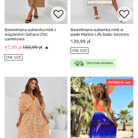
Bawełniana sukienka midi z
Bawełniana sukienka midi w
wiązaniem Sahara Chic
paski Marine Life biało-beżowa
camelowa
139,99 zł
47,99 zł
159,99 zł
🔥
ONE SIZE
ONE SIZE
Darmowa dostawa
PROMOCJA -50%