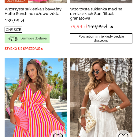
BESTSELLER
Wzorzysta sukienka z bawełny
Wzorzysta sukienka maxi na
Hello Sunshine różowo-żółta
ramiączkach Sun Rituals
granatowa
139,99 zł
79,99 zł
159,99 zł
🔥
ONE SIZE
Powiadom mnie kiedy będzie
Darmowa dostawa
dostępny
SZYBKO SIĘ SPRZEDAJE🔥