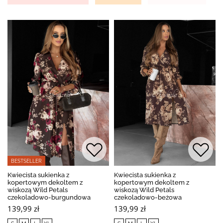
BESTSELLER
Kwiecista sukienka z
Kwiecista sukienka z
kopertowym dekoltem z
kopertowym dekoltem z
wiskozą Wild Petals
wiskozą Wild Petals
czekoladowo-burgundowa
czekoladowo-beżowa
139,99 zł
139,99 zł