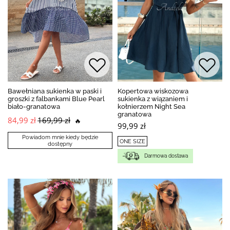
Bawełniana sukienka w paski i
Kopertowa wiskozowa
groszki z falbankami Blue Pearl
sukienka z wiązaniem i
biało-granatowa
kołnierzem Night Sea
granatowa
84,99 zł
169,99 zł
🔥
99,99 zł
Powiadom mnie kiedy będzie
ONE SIZE
dostępny
Darmowa dostawa