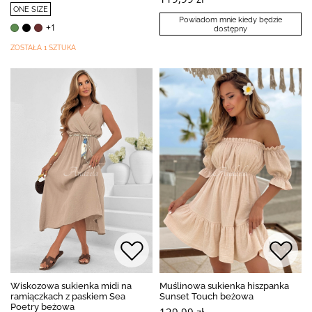
ONE SIZE
Powiadom mnie kiedy będzie
+1
dostępny
ZOSTAŁA 1 SZTUKA
Wiskozowa sukienka midi na
Muślinowa sukienka hiszpanka
ramiączkach z paskiem Sea
Sunset Touch beżowa
Poetry beżowa
129,99 zł