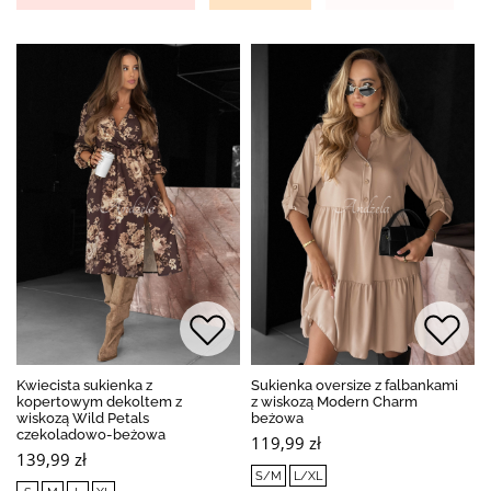
Kwiecista sukienka z
Sukienka oversize z falbankami
kopertowym dekoltem z
z wiskozą Modern Charm
wiskozą Wild Petals
beżowa
czekoladowo-beżowa
119,99 zł
139,99 zł
S/M
L/XL