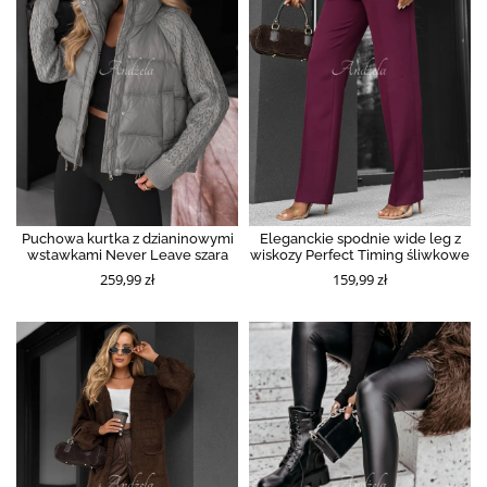
Puchowa kurtka z dzianinowymi
Eleganckie spodnie wide leg z
wstawkami Never Leave szara
wiskozy Perfect Timing śliwkowe
259,99 zł
159,99 zł