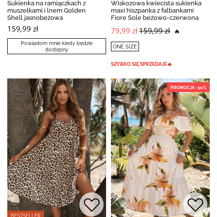
Sukienka na ramiączkach z
Wiskozowa kwiecista sukienka
muszelkami i lnem Golden
maxi hiszpanka z falbankami
Shell jasnobeżowa
Fiore Sole beżowo-czerwona
159,99 zł
79,99 zł
159,99 zł
🔥
Powiadom mnie kiedy będzie
ONE SIZE
dostępny
SZYBKO SIĘ SPRZEDAJE🔥
PROMOCJA -50%
BESTSELLER