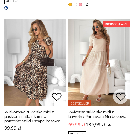
ONE SIZE
+2
PROMOCJA -50%
BESTSELLER
Wiskozowa sukienka midi z
Zwiewna sukienka midi z
paskiem i falbankami w
bawełny Primavera Mia beżowa
panterkę Wild Escape beżowa
69,99 zł
139,99 zł
🔥
99,99 zł