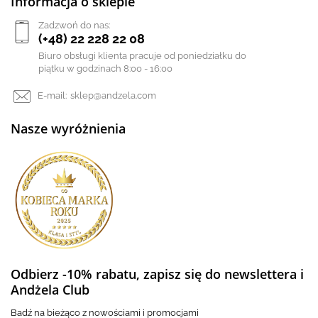
Informacja o sklepie
Zadzwoń do nas:
(+48) 22 228 22 08
Biuro obsługi klienta pracuje od poniedziałku do
piątku w godzinach 8:00 - 16:00
E-mail:
sklep@andzela.com
Nasze wyróżnienia
Odbierz -10% rabatu, zapisz się do newslettera i
Andżela Club
Badź na bieżąco z nowościami i promocjami