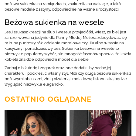
beżowa sukienka na ramiączkach, znakomita na wakacje, a także
beżowe modele z satyny, odpowiednie na ważne uroczystości.
Beżowa sukienka na wesele
Jeśli szukasz kreacji na ślub i wesele przyjaciółki, wiesz, że biel jest
zarezerwowana jedynie dla Panny Młodej. Możesz zdecydować się
m.in. na pudrowy róż, odcienie morelowe czy lila albo właśnie na
klasyczny i ponadczasowy beż. Sukienka beżowa na wesele to
niezwykle popularny wybór, ale mnogość fasonów sprawia, że każda
kobieta znajdzie odpowiedni model dla siebie.
Zadbaj o biżuterię i zegarek oraz inne dodatki, by nadać jej
charakteru i podkreślić własny styl. Midi czy długa beżowa sukienka z
beżowymi obcasami, złotą biżuterią i metaliczną listonoszką będzie
wyglądać niezwykle elegancko.
OSTATNIO OGLĄDANE