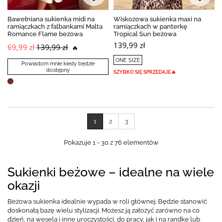
BESTSELLER
Bawełniana sukienka midi na
Wiskozowa sukienka maxi na
ramiączkach z falbankami Malta
ramiączkach w panterkę
Romance Flame beżowa
Tropical Sun beżowa
139,99 zł
69,99 zł
139,99 zł
🔥
ONE SIZE
Powiadom mnie kiedy będzie
dostępny
SZYBKO SIĘ SPRZEDAJE🔥
1
2
3
Pokazuje 1 - 30 z 76 elementów
Sukienki beżowe – idealne na wiele
okazji
Beżowa sukienka idealnie wypada w roli głównej. Będzie stanowić
doskonałą bazę wielu stylizacji. Możesz ją założyć zarówno na co
dzień, na wesela i inne uroczystości, do pracy, jak i na randkę lub