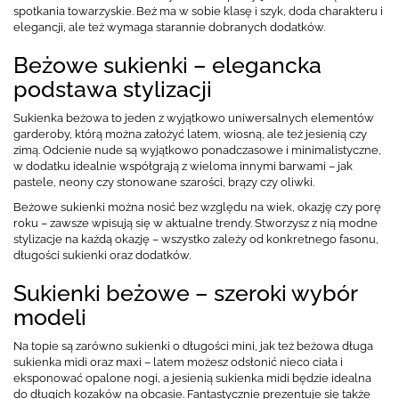
spotkania towarzyskie. Beż ma w sobie klasę i szyk, doda charakteru i
elegancji, ale też wymaga starannie dobranych dodatków.
Beżowe sukienki – elegancka
podstawa stylizacji
Sukienka beżowa to jeden z wyjątkowo uniwersalnych elementów
garderoby, którą można założyć latem, wiosną, ale też jesienią czy
zimą. Odcienie nude są wyjątkowo ponadczasowe i minimalistyczne,
w dodatku idealnie współgrają z wieloma innymi barwami – jak
pastele, neony czy stonowane szarości, brązy czy oliwki.
Beżowe sukienki można nosić bez względu na wiek, okazję czy porę
roku – zawsze wpisują się w aktualne trendy. Stworzysz z nią modne
stylizacje na każdą okazję – wszystko zależy od konkretnego fasonu,
długości sukienki oraz dodatków.
Sukienki beżowe – szeroki wybór
modeli
Na topie są zarówno sukienki o długości mini, jak też beżowa długa
sukienka midi oraz maxi – latem możesz odsłonić nieco ciała i
eksponować opalone nogi, a jesienią sukienka midi będzie idealna
do długich kozaków na obcasie. Fantastycznie prezentuje się także