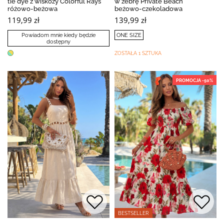
tie dye z wiskozy Colorful Rays
w zebrę Private Beach
różowo-beżowa
beżowo-czekoladowa
119,99 zł
139,99 zł
Powiadom mnie kiedy będzie
ONE SIZE
dostępny
ZOSTAŁA 1 SZTUKA
PROMOCJA -50%
BESTSELLER