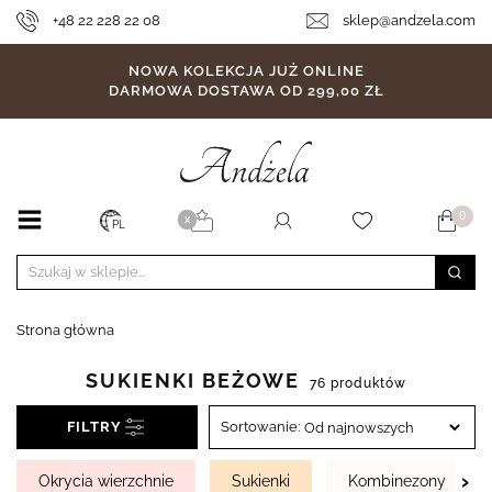
+48 22 228 22 08
sklep@andzela.com
NOWA KOLEKCJA JUŻ ONLINE
DARMOWA DOSTAWA OD 299,00 ZŁ
0
X
PL
Strona główna
SUKIENKI BEŻOWE
76 produktów
FILTRY
Sortowanie:
›
Okrycia wierzchnie
Sukienki
Kombinezony