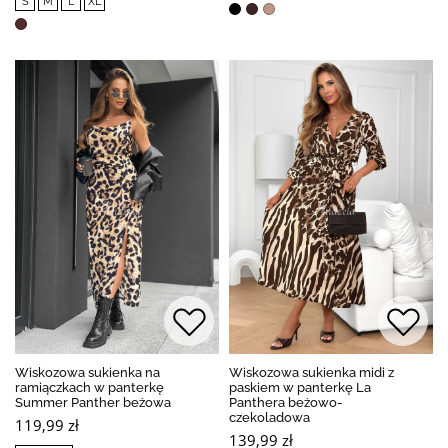
S
M
L
XL
Wiskozowa sukienka na
Wiskozowa sukienka midi z
ramiączkach w panterkę
paskiem w panterkę La
Summer Panther beżowa
Panthera beżowo-
czekoladowa
119,99 zł
139,99 zł