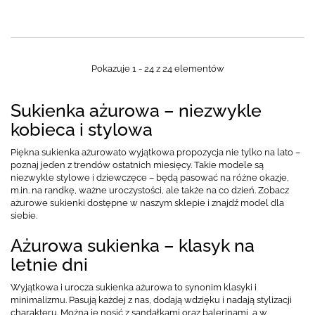
Pokazuje 1 - 24 z 24 elementów
Sukienka ażurowa – niezwykle
kobieca i stylowa
Piękna sukienka ażurowato wyjątkowa propozycja nie tylko na lato –
poznaj jeden z trendów ostatnich miesięcy. Takie modele są
niezwykle stylowe i dziewczęce – będą pasować na różne okazje,
m.in. na randkę, ważne uroczystości, ale także na co dzień. Zobacz
ażurowe sukienki dostępne w naszym sklepie i znajdź model dla
siebie.
Ażurowa sukienka – klasyk na
letnie dni
Wyjątkowa i urocza sukienka ażurowa to synonim klasyki i
minimalizmu. Pasują każdej z nas, dodają wdzięku i nadają stylizacji
charakteru. Można je nosić z sandałkami oraz balerinami, a w