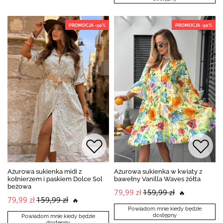
PROMOCJA -50%
PROMOCJA -50%
Ażurowa sukienka midi z
Ażurowa sukienka w kwiaty z
kołnierzem i paskiem Dolce Sol
bawełny Vanilla Waves żółta
beżowa
79,99 zł
159,99 zł
🔥
79,99 zł
159,99 zł
🔥
Powiadom mnie kiedy będzie
dostępny
Powiadom mnie kiedy będzie
dostępny