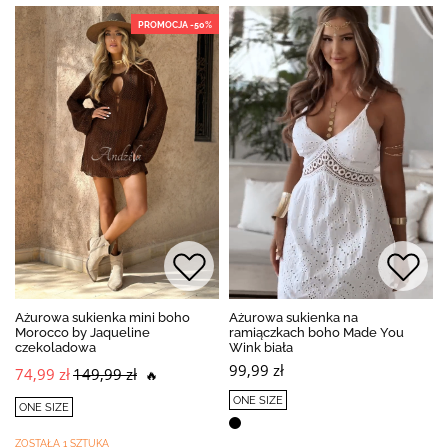
PROMOCJA -50%
Ażurowa sukienka mini boho
Ażurowa sukienka na
Morocco by Jaqueline
ramiączkach boho Made You
czekoladowa
Wink biała
99,99 zł
74,99 zł
149,99 zł
🔥
ONE SIZE
ONE SIZE
ZOSTAŁA 1 SZTUKA