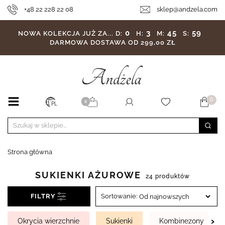
+48 22 228 22 08
sklep@andzela.com
0
3
45
56
NOWA KOLEKCJA JUŻ ZA...
D:
H:
M:
S:
DARMOWA DOSTAWA OD 299,00 ZŁ
0
X
PL
Strona główna
SUKIENKI AŻUROWE
24 produktów
FILTRY
Sortowanie:
›
Okrycia wierzchnie
Sukienki
Kombinezony