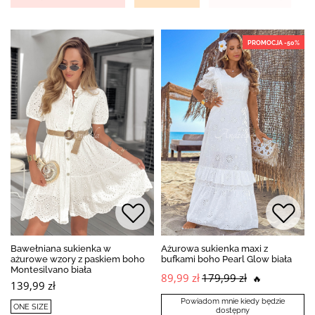
PROMOCJA -50%
Bawełniana sukienka w
Ażurowa sukienka maxi z
ażurowe wzory z paskiem boho
bufkami boho Pearl Glow biała
Montesilvano biała
89,99 zł
179,99 zł
🔥
139,99 zł
Powiadom mnie kiedy będzie
ONE SIZE
dostępny