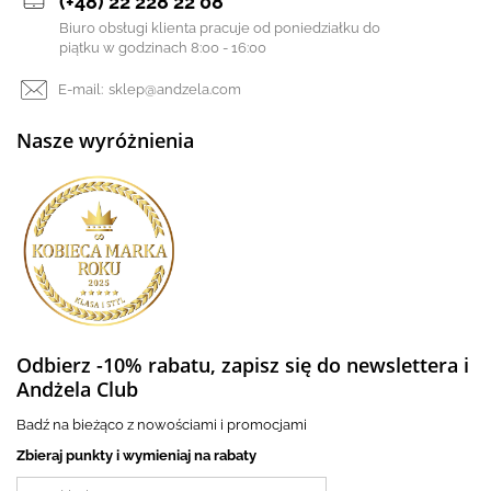
(+48) 22 228 22 08
Biuro obsługi klienta pracuje od poniedziałku do
piątku w godzinach 8:00 - 16:00
E-mail:
sklep@andzela.com
Nasze wyróżnienia
Odbierz -10% rabatu, zapisz się do newslettera i
Andżela Club
Badź na bieżąco z nowościami i promocjami
Zbieraj punkty i wymieniaj na rabaty