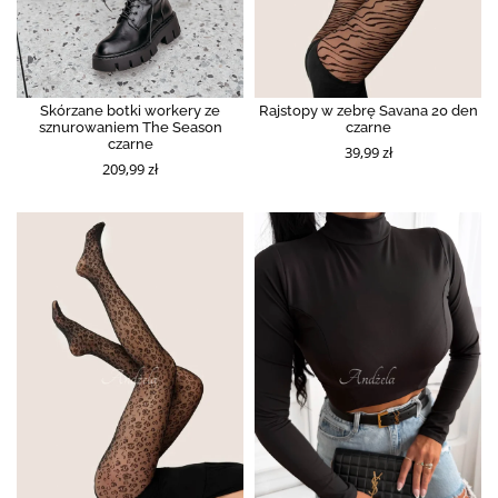
Skórzane botki workery ze
Rajstopy w zebrę Savana 20 den
sznurowaniem The Season
czarne
czarne
39,99 zł
209,99 zł