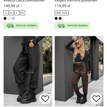
wiskozy Laura czekoladowe
Elegant Harmony granatowe
149,99 zł
119,99 zł
S
M
L
XL
ONE SIZE
Darmowa dostawa
Darmowa dostawa