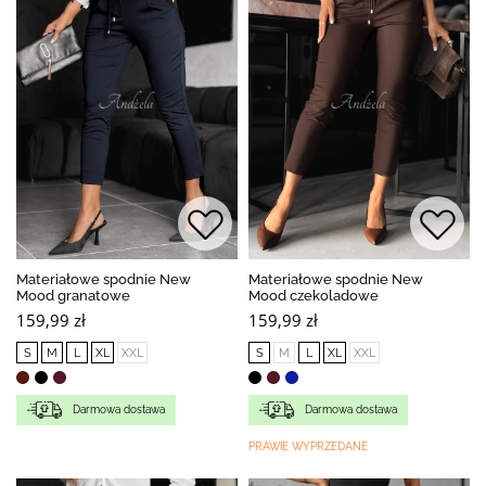
Materiałowe spodnie New
Materiałowe spodnie New
Mood granatowe
Mood czekoladowe
159,99 zł
159,99 zł
S
M
L
XL
XXL
S
M
L
XL
XXL
Darmowa dostawa
Darmowa dostawa
PRAWIE WYPRZEDANE