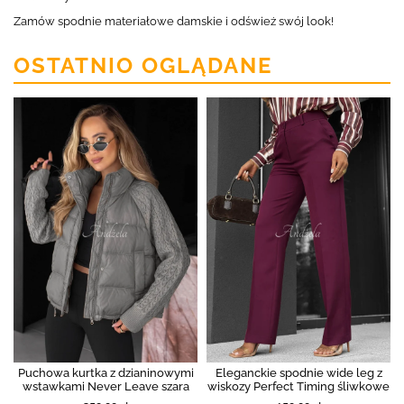
Zamów spodnie materiałowe damskie i odśwież swój look!
OSTATNIO OGLĄDANE
Puchowa kurtka z dzianinowymi
Eleganckie spodnie wide leg z
wstawkami Never Leave szara
wiskozy Perfect Timing śliwkowe