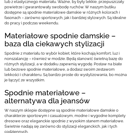
lub z elastycznego materiału. Ważne, by były lekkie, przepuszczały
powietrze i gwarantowały swobodę ruchów. W naszym butiku
dostępne są spodnie materiałowe damskie w różnych kolorach i
fasonach – zarówno sportowych, jak i bardziej stylowych. Są idealne
do pracy i podczas weekendu.
Materiałowe spodnie damskie –
baza dla ciekawych stylizacji
Spodnie z materiału to wybór kobiet, które kochają komfort, luz i
nonszalancję – również w modzie. Będą stanowić świetną bazę do
różnych stylizacji, a w dodatku zapewnią wygodę. Postaw na białe
lub beżowe spodnie materiałowe, a dodasz swoim zestawom
lekkości i charakteru. Są bardzo proste do wystylizowania, bo można
je łączyć ze wszystkim.
Spodnie materiałowe –
alternatywa dla jeansów
W naszym sklepie dostępne są spodnie materiałowe damskie o
charakterze sportowym i casualowym, modne i wygodne komplety
dresowe oraz eleganckie spodnie z wysokim stanem materiałowe.
Świetnie nadają się zarówno do stylizacji eleganckich, jak i tych
codziennych.