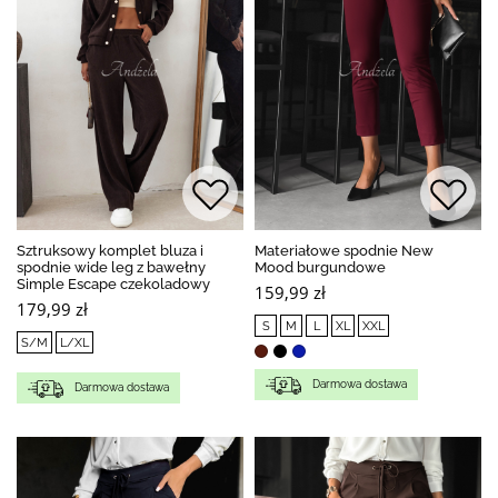
Sztruksowy komplet bluza i
Materiałowe spodnie New
spodnie wide leg z bawełny
Mood burgundowe
Simple Escape czekoladowy
159,99 zł
179,99 zł
S
M
L
XL
XXL
S/M
L/XL
Darmowa dostawa
Darmowa dostawa