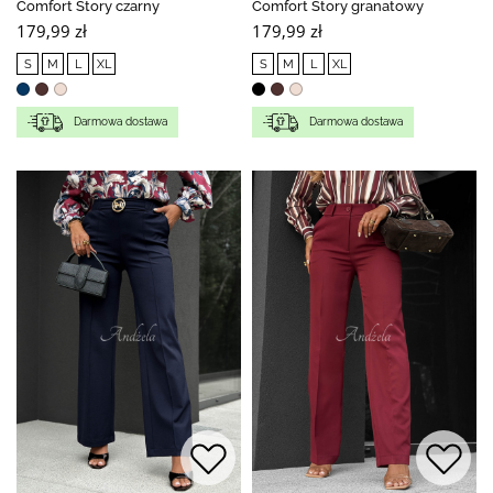
Comfort Story czarny
Comfort Story granatowy
179,99 zł
179,99 zł
S
M
L
XL
S
M
L
XL
Darmowa dostawa
Darmowa dostawa