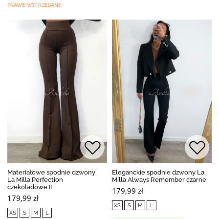
PRAWIE WYPRZEDANE
Materiałowe spodnie dzwony
Eleganckie spodnie dzwony La
La Milla Perfection
Milla Always Remember czarne
czekoladowe II
179,99 zł
179,99 zł
XS
S
M
L
XS
S
M
L