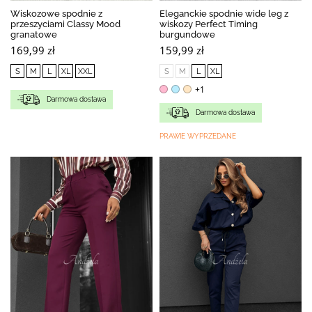
Wiskozowe spodnie z
Eleganckie spodnie wide leg z
przeszyciami Classy Mood
wiskozy Perfect Timing
granatowe
burgundowe
169,99 zł
159,99 zł
S
M
L
XL
XXL
S
M
L
XL
+1
Darmowa dostawa
Darmowa dostawa
PRAWIE WYPRZEDANE