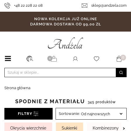
+48 22 228 22 08
sklep@andzela.com
NOWA KOLEKCJA JUŻ ONLINE
DARMOWA DOSTAWA OD 99,00 ZŁ
0
X
PL
Strona główna
SPODNIE Z MATERIAŁU
345 produktów
FILTRY
Sortowanie:
›
Okrycia wierzchnie
Sukienki
Kombinezony