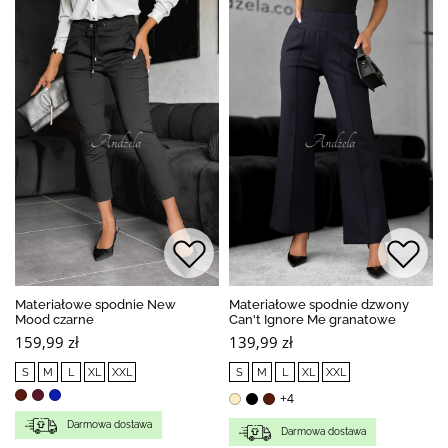
Materiałowe spodnie New
Materiałowe spodnie dzwony
Mood czarne
Can't Ignore Me granatowe
159,99 zł
139,99 zł
S
M
L
XL
XXL
S
M
L
XL
XXL
+4
Darmowa dostawa
Darmowa dostawa