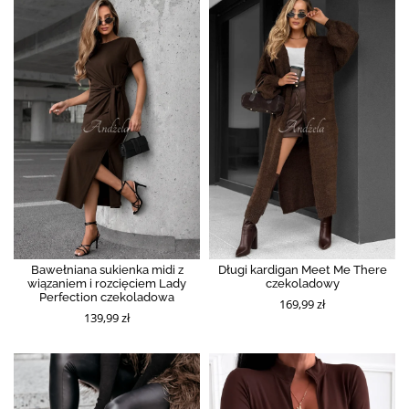
Bawełniana sukienka midi z
Długi kardigan Meet Me There
wiązaniem i rozcięciem Lady
czekoladowy
Perfection czekoladowa
169,99 zł
139,99 zł