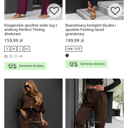
Eleganckie spodnie wide leg z
Bawełniany komplet bluzka i
wiskozy Perfect Timing
spodnie Feeling Good
śliwkowe
granatowy
159,99 zł
199,99 zł
S
M
L
XL
ONE SIZE
+1
Darmowa dostawa
Darmowa dostawa