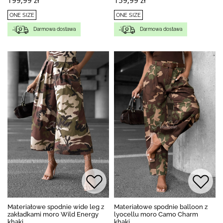
199,99 zł
159,99 zł
ONE SIZE
ONE SIZE
Darmowa dostawa
Darmowa dostawa
Materiałowe spodnie wide leg z
Materiałowe spodnie balloon z
zakładkami moro Wild Energy
lyocellu moro Camo Charm
khaki
khaki