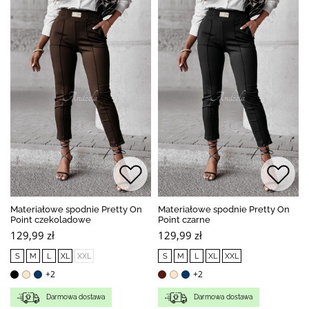
Materiałowe spodnie Pretty On
Materiałowe spodnie Pretty On
Point czekoladowe
Point czarne
129,99 zł
129,99 zł
S
M
L
XL
XXL
S
M
L
XL
XXL
+2
+2
Darmowa dostawa
Darmowa dostawa