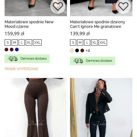
Materiałowe spodnie New
Materiałowe spodnie dzwony
Mood czarne
Can't Ignore Me granatowe
159,99 zł
139,99 zł
S
M
L
XL
XXL
S
M
L
XL
XXL
+4
Darmowa dostawa
Darmowa dostawa
PRAWIE WYPRZEDANE