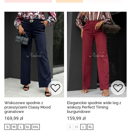
Wiskozowe spodnie z
Eleganckie spodnie wide leg z
przeszyciami Classy Mood
wiskozy Perfect Timing
granatowe
burgundowe
169,99 zł
159,99 zł
S
M
L
XL
XXL
S
M
L
XL