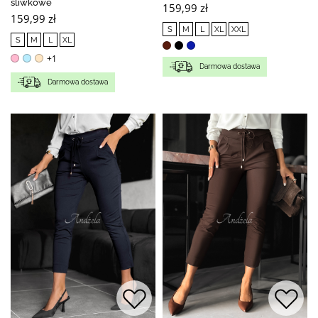
śliwkowe
159,99 zł
159,99 zł
S
M
L
XL
XXL
S
M
L
XL
+1
Darmowa dostawa
Darmowa dostawa