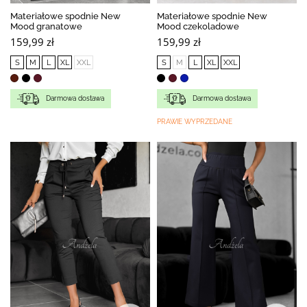
Materiałowe spodnie New
Materiałowe spodnie New
Mood granatowe
Mood czekoladowe
159,99 zł
159,99 zł
S
M
L
XL
XXL
S
M
L
XL
XXL
Darmowa dostawa
Darmowa dostawa
PRAWIE WYPRZEDANE