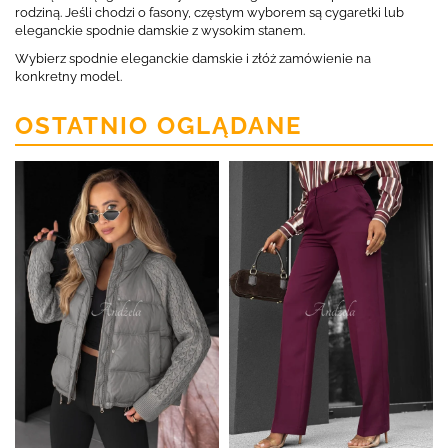
rodziną. Jeśli chodzi o fasony, częstym wyborem są cygaretki lub
eleganckie spodnie damskie z wysokim stanem.
Wybierz spodnie eleganckie damskie i złóż zamówienie na
konkretny model.
OSTATNIO OGLĄDANE