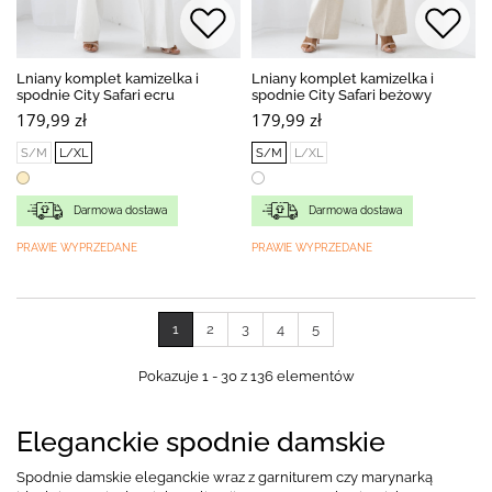
Lniany komplet kamizelka i
Lniany komplet kamizelka i
spodnie City Safari ecru
spodnie City Safari beżowy
179,99 zł
179,99 zł
S/M
L/XL
S/M
L/XL
Darmowa dostawa
Darmowa dostawa
PRAWIE WYPRZEDANE
PRAWIE WYPRZEDANE
1
2
3
4
5
Pokazuje 1 - 30 z 136 elementów
Eleganckie spodnie damskie
Spodnie damskie eleganckie wraz z garniturem czy marynarką