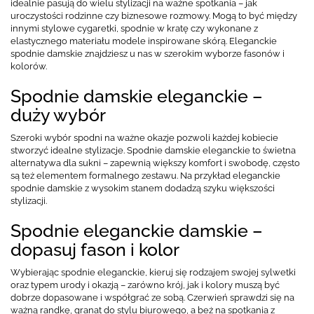
idealnie pasują do wielu stylizacji na ważne spotkania – jak
uroczystości rodzinne czy biznesowe rozmowy. Mogą to być między
innymi stylowe cygaretki, spodnie w kratę czy wykonane z
elastycznego materiału modele inspirowane skórą. Eleganckie
spodnie damskie znajdziesz u nas w szerokim wyborze fasonów i
kolorów.
Spodnie damskie eleganckie –
duży wybór
Szeroki wybór spodni na ważne okazje pozwoli każdej kobiecie
stworzyć idealne stylizacje. Spodnie damskie eleganckie to świetna
alternatywa dla sukni – zapewnią większy komfort i swobodę, często
są też elementem formalnego zestawu. Na przykład eleganckie
spodnie damskie z wysokim stanem dodadzą szyku większości
stylizacji.
Spodnie eleganckie damskie –
dopasuj fason i kolor
Wybierając spodnie eleganckie, kieruj się rodzajem swojej sylwetki
oraz typem urody i okazją – zarówno krój, jak i kolory muszą być
dobrze dopasowane i współgrać ze sobą. Czerwień sprawdzi się na
ważną randkę, granat do stylu biurowego, a beż na spotkania z