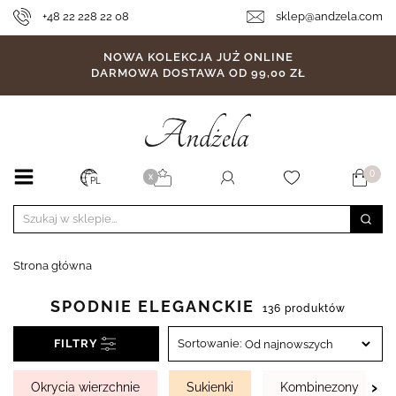
+48 22 228 22 08
sklep@andzela.com
NOWA KOLEKCJA JUŻ ONLINE
DARMOWA DOSTAWA OD 99,00 ZŁ
0
X
PL
Strona główna
SPODNIE ELEGANCKIE
136 produktów
FILTRY
Sortowanie:
›
Okrycia wierzchnie
Sukienki
Kombinezony