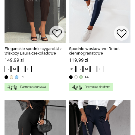
Eleganckie spodnie cygaretki z
Spodnie woskowane Rebel
wiskozy Laura czekoladowe
ciemnogranatowe
149,99 zł
119,99 zł
S
M
L
XL
XS
S
M
L
XL
+1
+4
Darmowa dostawa
Darmowa dostawa