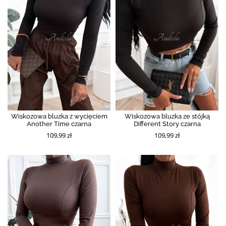
Wiskozowa bluzka z wycięciem
Wiskozowa bluzka ze stójką
Another Time czarna
Different Story czarna
109,99 zł
109,99 zł