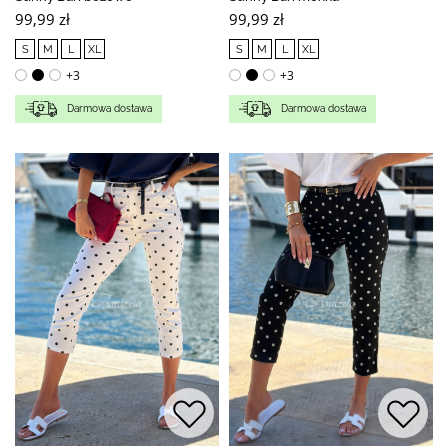
99,99 zł
99,99 zł
S
M
L
XL
S
M
L
XL
+3
+3
Darmowa dostawa
Darmowa dostawa