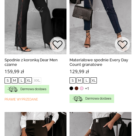
Spodnie z koronką Dear Men
Materiałowe spodnie Every Day
czarne
Count granatowe
159,99 zł
129,99 zł
S
M
L
XL
XXL
S
M
L
XL
+1
Darmowa dostawa
Darmowa dostawa
PRAWIE WYPRZEDANE