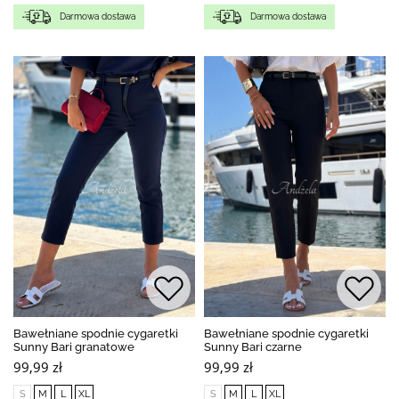
Darmowa dostawa
Darmowa dostawa
Bawełniane spodnie cygaretki
Bawełniane spodnie cygaretki
Sunny Bari granatowe
Sunny Bari czarne
99,99 zł
99,99 zł
S
M
L
XL
S
M
L
XL