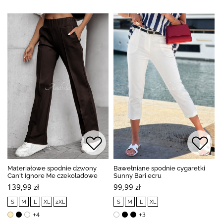
Materiałowe spodnie dzwony
Bawełniane spodnie cygaretki
Can't Ignore Me czekoladowe
Sunny Bari ecru
139,99 zł
99,99 zł
S
M
L
XL
2XL
S
M
L
XL
+4
+3