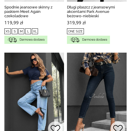
Spodnie jeansowe skinny z
Długi płaszcz z jeansowymi
paskiem Meet Again
akcentami Park Avenue
czekoladowe
beżowo-niebieski
119,99 zł
319,99 zł
XS
S
M
L
XL
ONE SIZE
Darmowa dostawa
Darmowa dostawa