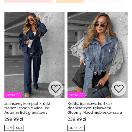
NOWOŚĆ
NOWOŚĆ
Jeansowy komplet krótki
Krótka jeansowa kurtka z
trencz i spodnie wide leg
dzianinowymi rękawami
Autumn Edit granatowy
Gloomy Mood niebiesko-szara
299,99 zł
239,99 zł
S/M
M/L
ONE SIZE