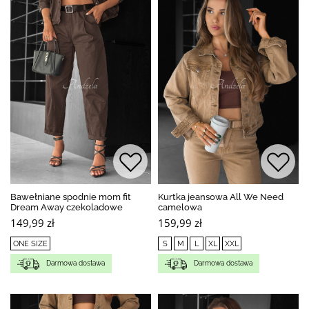
Bawełniane spodnie mom fit
Kurtka jeansowa All We Need
Dream Away czekoladowe
camelowa
149,99 zł
159,99 zł
ONE SIZE
S
M
L
XL
XXL
Darmowa dostawa
Darmowa dostawa