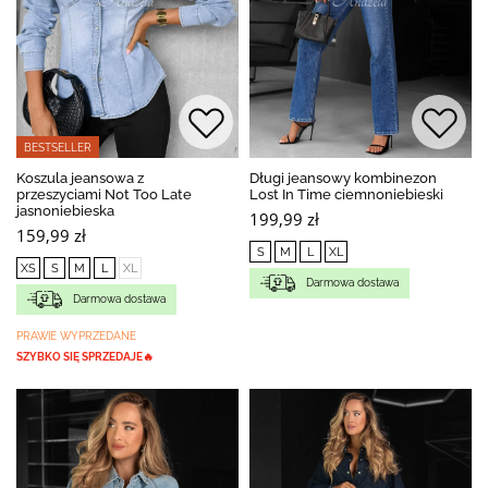
BESTSELLER
Koszula jeansowa z
Długi jeansowy kombinezon
przeszyciami Not Too Late
Lost In Time ciemnoniebieski
jasnoniebieska
199,99 zł
159,99 zł
S
M
L
XL
XS
S
M
L
XL
Darmowa dostawa
Darmowa dostawa
PRAWIE WYPRZEDANE
SZYBKO SIĘ SPRZEDAJE🔥