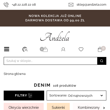
+48 22 228 22 08
sklep@andzela.com
NOWA KOLEKCJA JUŻ ONLINE
DARMOWA DOSTAWA OD 99,00 ZŁ
0
X
PL
Strona główna
DENIM
108 produktów
FILTRY
Sortowanie:
›
Okrycia wierzchnie
Sukienki
Kombinezony