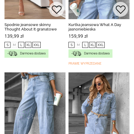
Spodnie jeansowe skinny
Kurtka jeansowa What A Day
Thought About It granatowe
jasnoniebieska
139,99 zł
159,99 zł
S
M
L
XL
XXL
S
M
L
XL
XXL
Darmowa dostawa
Darmowa dostawa
PRAWIE WYPRZEDANE