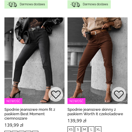
Darmowa dostawa
Darmowa dostawa
NOWOŚĆ
NOWOŚĆ
Spodnie jeansowe mom fit z
Spodnie jeansowe skinny z
paskiem Best Moment
paskiem Worth It czekoladowe
ciemnoszare
139,99 zł
139,99 zł
XS
S
M
L
XL