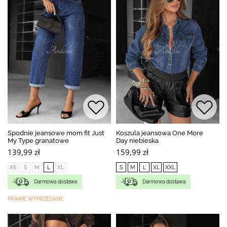
Spodnie jeansowe mom fit Just
Koszula jeansowa One More
My Type granatowe
Day niebieska
139,99 zł
159,99 zł
XS
S
M
L
XL
S
M
L
XL
XXL
Darmowa dostawa
Darmowa dostawa
PRAWIE WYPRZEDANE