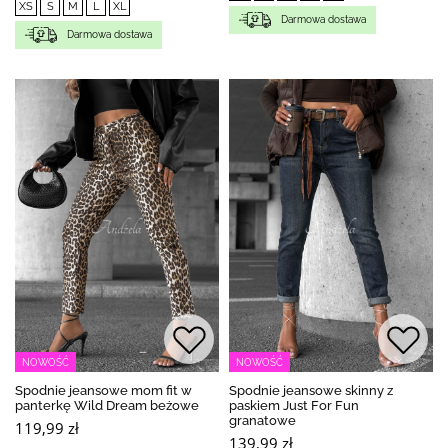
XS
S
M
L
XL
Darmowa dostawa
Darmowa dostawa
NOWOŚĆ
NOWOŚĆ
Spodnie jeansowe mom fit w
Spodnie jeansowe skinny z
panterkę Wild Dream beżowe
paskiem Just For Fun
granatowe
119,99 zł
139,99 zł