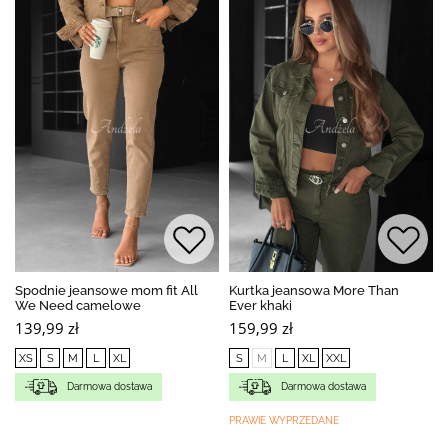
Spodnie jeansowe mom fit All
Kurtka jeansowa More Than
We Need camelowe
Ever khaki
139,99 zł
159,99 zł
XS
S
M
L
XL
S
M
L
XL
XXL
Darmowa dostawa
Darmowa dostawa
PRAWIE WYPRZEDANE