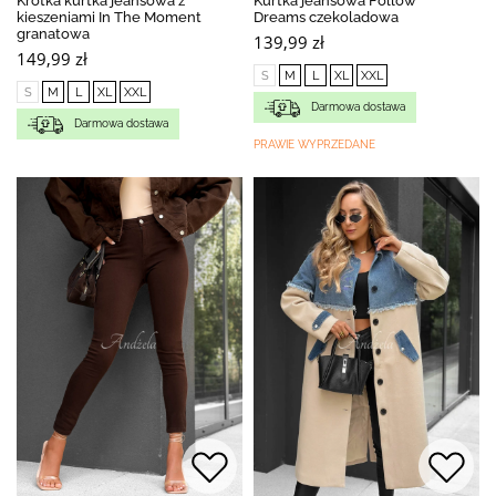
Krótka kurtka jeansowa z
Kurtka jeansowa Follow
kieszeniami In The Moment
Dreams czekoladowa
granatowa
139,99 zł
149,99 zł
S
M
L
XL
XXL
S
M
L
XL
XXL
Darmowa dostawa
Darmowa dostawa
PRAWIE WYPRZEDANE