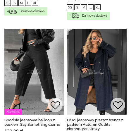
XS
S
M
L
XL
XS
S
M
L
XL
Darmowa dostawa
Darmowa dostawa
NOWOŚĆ
Spodnie jeansowe balloon z
Długi jeansowy płaszcz trencz z
paskiem Say Something czarne
paskiem Autumn Outfits
ciemnogranatowy
139,99 zł