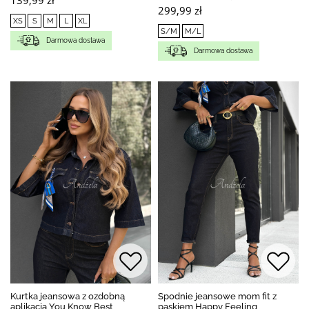
299,99 zł
XS
S
M
L
XL
S/M
M/L
Darmowa dostawa
Darmowa dostawa
Kurtka jeansowa z ozdobną
Spodnie jeansowe mom fit z
aplikacją You Know Best
paskiem Happy Feeling