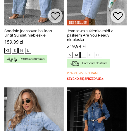
BESTSELLER
Spodnie jeansowe balloon
Jeansowa sukienka midi z
Until Sunset niebieskie
paskiem Are You Ready
niebieska
159,99 zł
219,99 zł
XS
S
M
L
S
M
L
XL
XXL
Darmowa dostawa
Darmowa dostawa
PRAWIE WYPRZEDANE
SZYBKO SIĘ SPRZEDAJE🔥