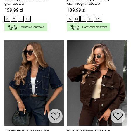
granatowa
ciemnogranatowe
159,99 zł
139,99 zł
S
M
L
XL
S
M
L
XL
XXL
Darmowa dostawa
Darmowa dostawa