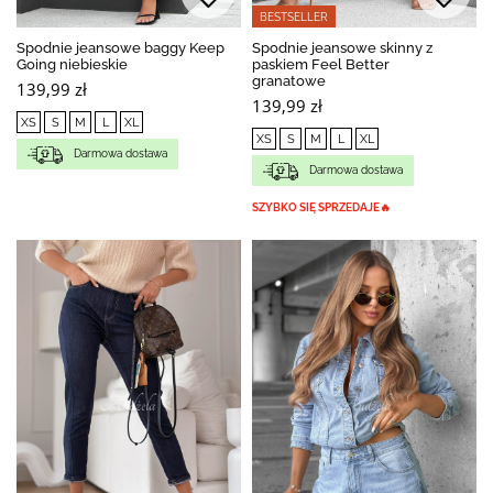
BESTSELLER
Spodnie jeansowe baggy Keep
Spodnie jeansowe skinny z
Going niebieskie
paskiem Feel Better
granatowe
139,99 zł
139,99 zł
XS
S
M
L
XL
XS
S
M
L
XL
Darmowa dostawa
Darmowa dostawa
SZYBKO SIĘ SPRZEDAJE🔥