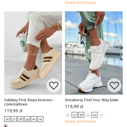
PRAWIE WYPRZEDANE
Adidasy First Steps beżowo-
Sneakersy Find Your Way białe
czekoladowe
119,99 zł
119,99 zł
36
37
38
39
40
41
36
37
38
39
40
41
PRAWIE WYPRZEDANE