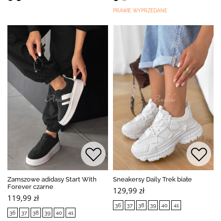
PRAWIE WYPRZEDANE
Zamszowe adidasy Start With
Sneakersy Daily Trek białe
Forever czarne
129,99 zł
119,99 zł
36
37
38
39
40
41
36
37
38
39
40
41