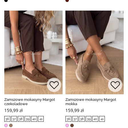
Zamszowe mokasyny Margot
Zamszowe mokasyny Margot
czekoladowe
mokka
159,99 zł
159,99 zł
36
37
38
39
40
41
36
37
38
39
40
41