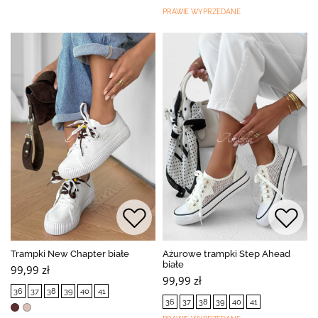
PRAWIE WYPRZEDANE
Trampki New Chapter białe
Ażurowe trampki Step Ahead
białe
99,99 zł
99,99 zł
36
37
38
39
40
41
36
37
38
39
40
41