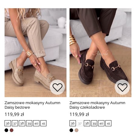
Zamszowe mokasyny Autumn
Zamszowe mokasyny Autumn
Daisy beżowe
Daisy czekoladowe
119,99 zł
119,99 zł
36
37
38
39
40
41
36
37
38
39
40
41