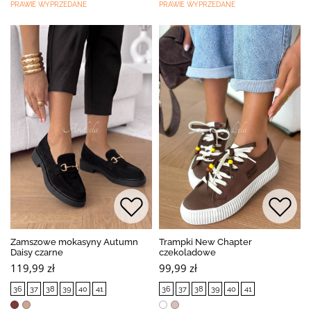
PRAWIE WYPRZEDANE
PRAWIE WYPRZEDANE
Zamszowe mokasyny Autumn
Trampki New Chapter
Daisy czarne
czekoladowe
119,99 zł
99,99 zł
36
37
38
39
40
41
36
37
38
39
40
41