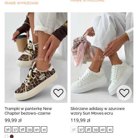
PRAWIE WYPRZEDANE
PRAWIE WYPRZEDANE
Trampki w panterkę New
Skórzane adidasy w ażurowe
Chapter beżowo-czarne
wzory Sun Moves ecru
99,99 zł
119,99 zł
36
37
38
39
40
41
36
37
38
39
40
41