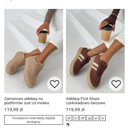
Zamszowe adidasy na
Adidasy First Steps
platformie Just Us mokka
czekoladowo-beżowe
119,99 zł
119,99 zł
Powiadom mnie kiedy będzie
36
37
38
39
40
41
dostępny