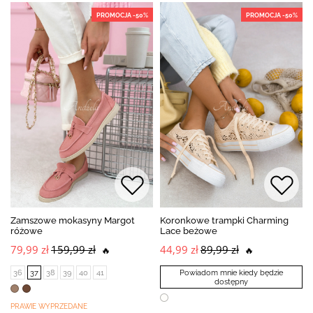
PROMOCJA -50%
PROMOCJA -50%
Zamszowe mokasyny Margot
Koronkowe trampki Charming
różowe
Lace beżowe
79,99 zł
159,99 zł
44,99 zł
89,99 zł
🔥
🔥
36
37
38
39
40
41
Powiadom mnie kiedy będzie
dostępny
PRAWIE WYPRZEDANE