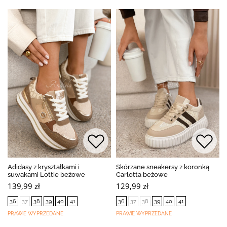
Adidasy z kryształkami i
Skórzane sneakersy z koronką
suwakami Lottie beżowe
Carlotta beżowe
139,99 zł
129,99 zł
36
37
38
39
40
41
36
37
38
39
40
41
PRAWIE WYPRZEDANE
PRAWIE WYPRZEDANE