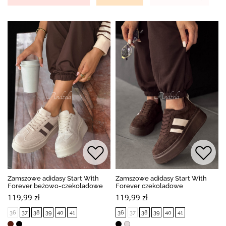
Zamszowe adidasy Start With
Zamszowe adidasy Start With
Forever beżowo-czekoladowe
Forever czekoladowe
119,99 zł
119,99 zł
36
37
38
39
40
41
36
37
38
39
40
41