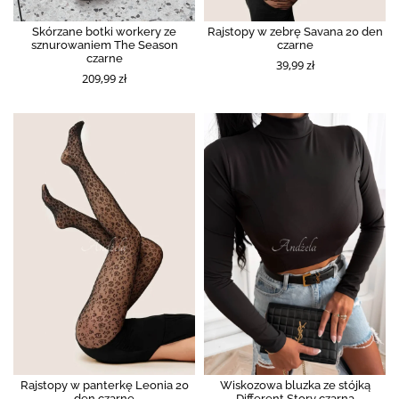
Skórzane botki workery ze
Rajstopy w zebrę Savana 20 den
sznurowaniem The Season
czarne
czarne
39,99 zł
209,99 zł
Rajstopy w panterkę Leonia 20
Wiskozowa bluzka ze stójką
den czarne
Different Story czarna