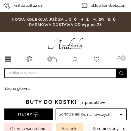
+48 22 228 22 08
sklep@andzela.com
0
2
29
4
NOWA KOLEKCJA JUŻ ZA...
D:
H:
M:
S:
DARMOWA DOSTAWA OD 299,00 ZŁ
0
X
PL
Strona główna
BUTY DO KOSTKI
34 produktów
FILTRY
Sortowanie:
›
Okrycia wierzchnie
Sukienki
Kombinezony