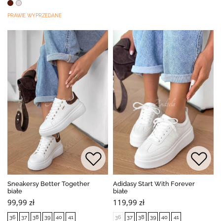
PRAWIE WYPRZEDANE
Sneakersy Better Together
Adidasy Start With Forever
białe
białe
99,99 zł
119,99 zł
36
37
38
39
40
41
36
37
38
39
40
41