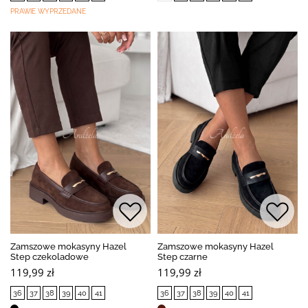
PRAWIE WYPRZEDANE
Zamszowe mokasyny Hazel
Zamszowe mokasyny Hazel
Step czekoladowe
Step czarne
119,99 zł
119,99 zł
36
37
38
39
40
41
36
37
38
39
40
41