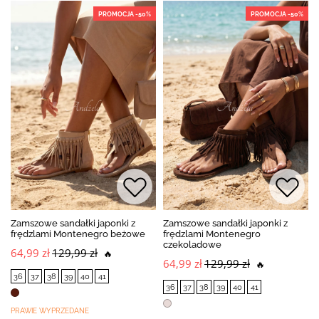
PROMOCJA -50%
PROMOCJA -50%
Zamszowe sandałki japonki z
Zamszowe sandałki japonki z
frędzlami Montenegro beżowe
frędzlami Montenegro
czekoladowe
64,99 zł
129,99 zł
🔥
64,99 zł
129,99 zł
🔥
36
37
38
39
40
41
36
37
38
39
40
41
PRAWIE WYPRZEDANE