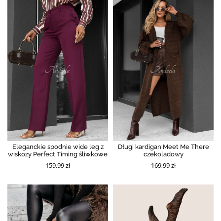
Eleganckie spodnie wide leg z
Długi kardigan Meet Me There
wiskozy Perfect Timing śliwkowe
czekoladowy
159,99 zł
169,99 zł