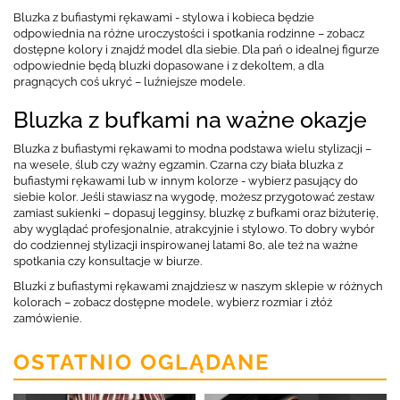
Bluzka z bufiastymi rękawami - stylowa i kobieca będzie
odpowiednia na różne uroczystości i spotkania rodzinne – zobacz
dostępne kolory i znajdź model dla siebie. Dla pań o idealnej figurze
odpowiednie będą bluzki dopasowane i z dekoltem, a dla
pragnących coś ukryć – luźniejsze modele.
Bluzka z bufkami na ważne okazje
Bluzka z bufiastymi rękawami to modna podstawa wielu stylizacji –
na wesele, ślub czy ważny egzamin. Czarna czy biała bluzka z
bufiastymi rękawami lub w innym kolorze - wybierz pasujący do
siebie kolor. Jeśli stawiasz na wygodę, możesz przygotować zestaw
zamiast sukienki – dopasuj legginsy, bluzkę z bufkami oraz biżuterię,
aby wyglądać profesjonalnie, atrakcyjnie i stylowo. To dobry wybór
do codziennej stylizacji inspirowanej latami 80, ale też na ważne
spotkania czy konsultacje w biurze.
Bluzki z bufiastymi rękawami znajdziesz w naszym sklepie w różnych
kolorach – zobacz dostępne modele, wybierz rozmiar i złóż
zamówienie.
OSTATNIO OGLĄDANE