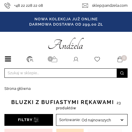
+48 22 228 22 08
sklep@andzela.com
NOWA KOLEKCJA JUŻ ONLINE
DARMOWA DOSTAWA OD 299,00 ZŁ
0
X
PL
Strona główna
BLUZKI Z BUFIASTYMI RĘKAWAMI
23
produktów
FILTRY
Sortowanie: