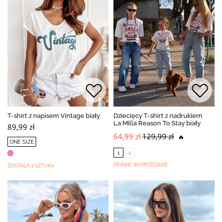
T-shirt z napisem Vintage biały
Dziecięcy T-shirt z nadrukiem
La Milla Reason To Stay biały
89,99 zł
64,99 zł
129,99 zł
🔥
ONE SIZE
1
2
PRAWIE WYPRZEDANE
ZOSTAŁA 1 SZTUKA