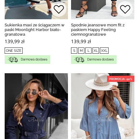
Sukienka maxi ze ściągaczem w
Spodnie jeansowe mom fit z
paski Moonlight Harbor biało-
paskiem Happy Feeling
granatowa
ciemnogranatowe
139,99 zł
139,99 zł
ONE SIZE
S
M
L
XL
XXL
Darmowa dostawa
Darmowa dostawa
PROMOCJA -50%