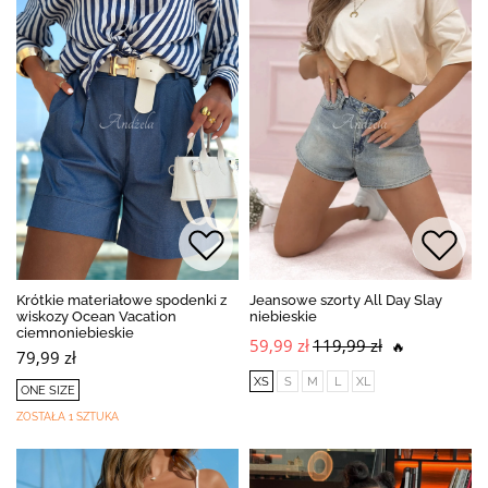
Krótkie materiałowe spodenki z
Jeansowe szorty All Day Slay
wiskozy Ocean Vacation
niebieskie
ciemnoniebieskie
59,99 zł
119,99 zł
🔥
79,99 zł
XS
S
M
L
XL
ONE SIZE
ZOSTAŁA 1 SZTUKA