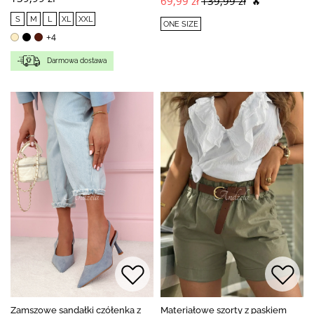
69,99 zł
139,99 zł
🔥
S
M
L
XL
XXL
ONE SIZE
+4
Darmowa dostawa
Zamszowe sandałki czółenka z
Materiałowe szorty z paskiem