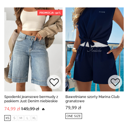
PROMOCJA -50%
Spodenki jeansowe bermudy z
Bawełniane szorty Marina Club
paskiem Just Denim niebieskie
granatowe
79,99 zł
74,99 zł
149,99 zł
🔥
ONE SIZE
XS
S
M
L
XL