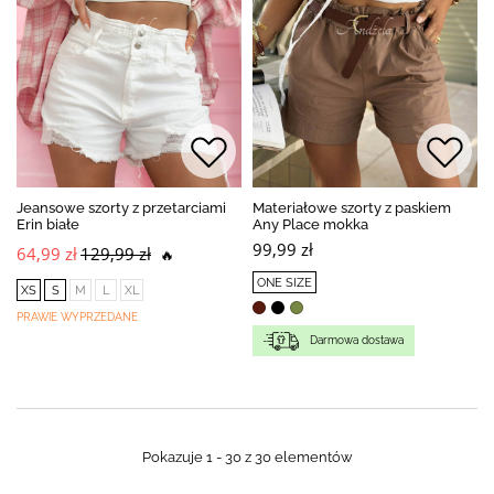
Jeansowe szorty z przetarciami
Materiałowe szorty z paskiem
Erin białe
Any Place mokka
99,99 zł
64,99 zł
129,99 zł
🔥
ONE SIZE
XS
S
M
L
XL
PRAWIE WYPRZEDANE
Darmowa dostawa
Pokazuje 1 - 30 z 30 elementów