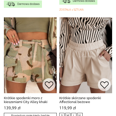
Darmowa dostawa
Darmowa dostawa
ZOSTAŁA 1 SZTUKA
Krótkie spodenki moro z
Krótkie skórzane spodenki
kieszeniami City Alley khaki
Affectional beżowe
139,99 zł
119,99 zł
Powiadom mnie kiedy będzie
S
M
L
XL