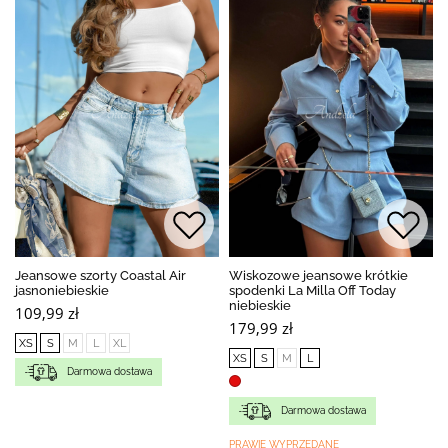
Jeansowe szorty Coastal Air
Wiskozowe jeansowe krótkie
jasnoniebieskie
spodenki La Milla Off Today
niebieskie
109,99 zł
179,99 zł
XS
S
M
L
XL
XS
S
M
L
Darmowa dostawa
Darmowa dostawa
PRAWIE WYPRZEDANE