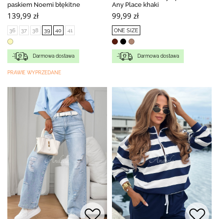
paskiem Noemi błękitne
Any Place khaki
139,99 zł
99,99 zł
36
37
38
39
40
41
ONE SIZE
Darmowa dostawa
Darmowa dostawa
PRAWIE WYPRZEDANE