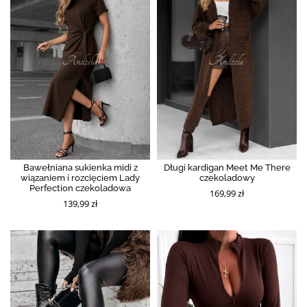
Bawełniana sukienka midi z
Długi kardigan Meet Me There
wiązaniem i rozcięciem Lady
czekoladowy
Perfection czekoladowa
169,99 zł
139,99 zł