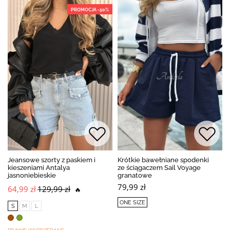
PROMOCJA -50%
Jeansowe szorty z paskiem i
Krótkie bawełniane spodenki
kieszeniami Antalya
ze ściągaczem Sail Voyage
jasnoniebieskie
granatowe
79,99 zł
64,99 zł
129,99 zł
🔥
ONE SIZE
S
M
L