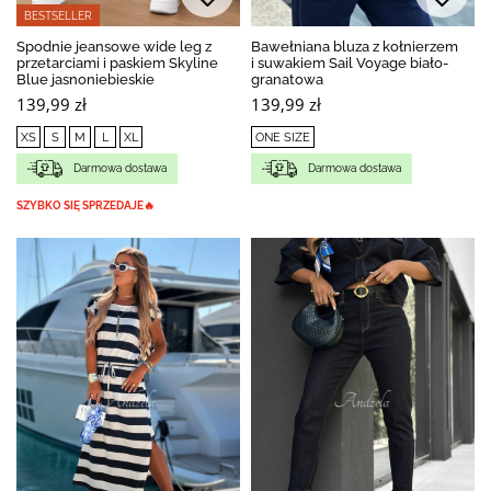
BESTSELLER
Spodnie jeansowe wide leg z
Bawełniana bluza z kołnierzem
przetarciami i paskiem Skyline
i suwakiem Sail Voyage biało-
Blue jasnoniebieskie
granatowa
139,99 zł
139,99 zł
XS
S
M
L
XL
ONE SIZE
Darmowa dostawa
Darmowa dostawa
SZYBKO SIĘ SPRZEDAJE🔥