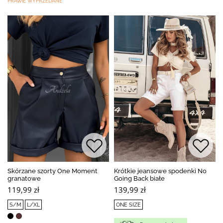
PRAWIE WYPRZEDANE
Skórzane szorty One Moment
Krótkie jeansowe spodenki No
granatowe
Going Back białe
119,99 zł
139,99 zł
S/M
L/XL
ONE SIZE