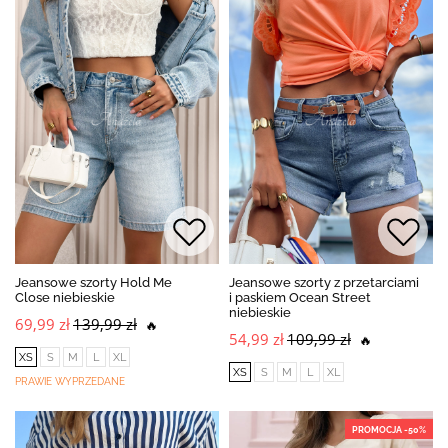
Jeansowe szorty Hold Me
Jeansowe szorty z przetarciami
Close niebieskie
i paskiem Ocean Street
niebieskie
69,99 zł
139,99 zł
🔥
54,99 zł
109,99 zł
🔥
XS
S
M
L
XL
XS
S
M
L
XL
PRAWIE WYPRZEDANE
PROMOCJA -50%