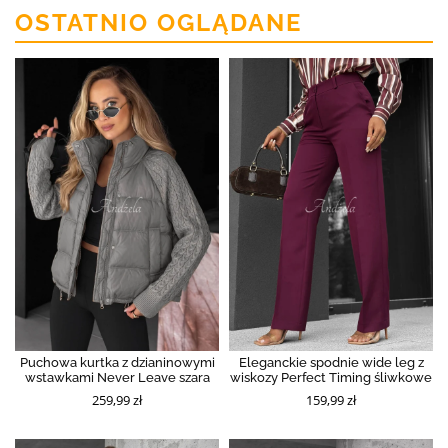
OSTATNIO OGLĄDANE
Puchowa kurtka z dzianinowymi
Eleganckie spodnie wide leg z
wstawkami Never Leave szara
wiskozy Perfect Timing śliwkowe
259,99 zł
159,99 zł