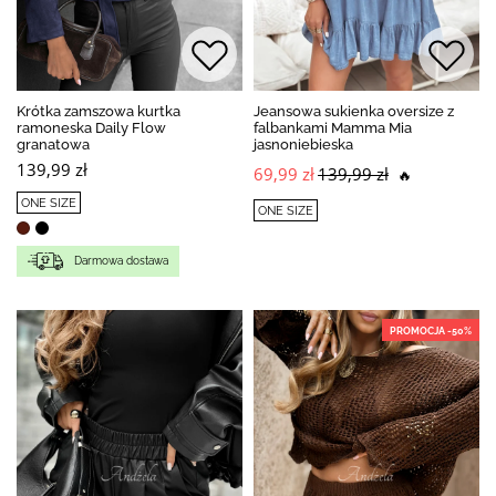
Krótka zamszowa kurtka
Jeansowa sukienka oversize z
ramoneska Daily Flow
falbankami Mamma Mia
granatowa
jasnoniebieska
139,99 zł
69,99 zł
139,99 zł
🔥
ONE SIZE
ONE SIZE
Darmowa dostawa
PROMOCJA -50%