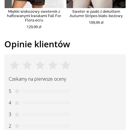
Miękki wiskozowy sweterek z
Sweter w paski z dekoltem
haftowanymi kwiatami Fall For
Autumn Stripes biało-beżowy
Flora ecru
109,99 zł
129,99 zł
Opinie klientów
Czekamy na pierwsze oceny
5
4
3
2