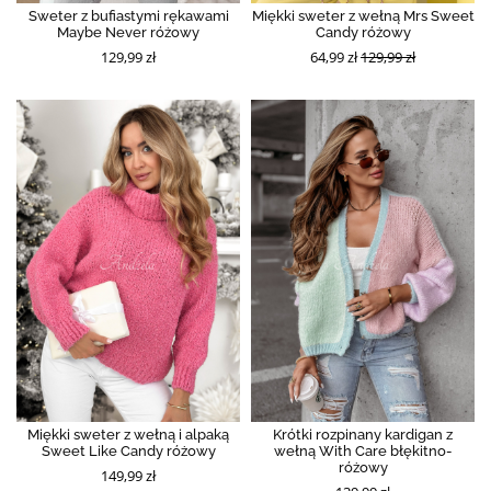
Sweter z bufiastymi rękawami
Miękki sweter z wełną Mrs Sweet
Maybe Never różowy
Candy różowy
129,99 zł
64,99 zł
129,99 zł
Miękki sweter z wełną i alpaką
Krótki rozpinany kardigan z
Sweet Like Candy różowy
wełną With Care błękitno-
różowy
149,99 zł