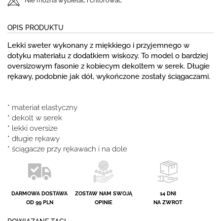
Nie można wybielać i chlorować
OPIS PRODUKTU
Lekki sweter wykonany z miękkiego i przyjemnego w
dotyku materiału z dodatkiem wiskozy. To model o bardziej
oversizowym fasonie z kobiecym dekoltem w serek. Długie
rękawy, podobnie jak dół, wykończone zostały ściągaczami.
* materiał elastyczny
* dekolt w serek
* lekki oversize
* długie rękawy
* ściągacze przy rękawach i na dole
DARMOWA DOSTAWA
ZOSTAW NAM SWOJĄ
14 DNI
OD 99 PLN
OPINIE
NA ZWROT