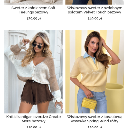
Sweter z kołnierzem Soft
Wiskozowy sweter z ozdobnym
Feelings beżowy
splotem Velvet Touch beżowy
139,99 zł
149,99 zł
Krótki kardigan oversize Create
Wiskozowy sweter z koszulową
More beżowy
wstawką Spring Wind żółty
119,99 zł
159,99 zł