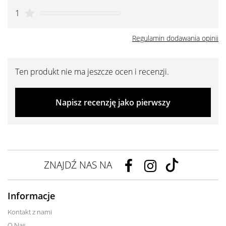
1
Regulamin dodawania opinii
Ten produkt nie ma jeszcze ocen i recenzji.
Napisz recenzję jako pierwszy
ZNAJDŹ NAS NA
Informacje
Kontakt z nami
O Nas