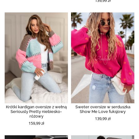
139,99 zł
Krótki kardigan oversize z wełną
Sweter oversize w serduszka
Seriously Pretty niebiesko-
Show Me Love fuksjowy
różowy
139,99 zł
159,99 zł