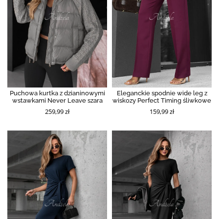
Puchowa kurtka z dzianinowymi
Eleganckie spodnie wide leg z
wstawkami Never Leave szara
wiskozy Perfect Timing śliwkowe
259,99 zł
159,99 zł