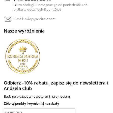
Biuro obsługi klienta pracuje od poniedziałku do
piątku w godzinach 8:00 - 16:00
E-mail:
sklep@andzela.com
Nasze wyróżnienia
Odbierz -10% rabatu, zapisz się do newslettera i
Andżela Club
Badź na bieżąco z nowościami i promocjami
Zbieraj punkty i wymieniaj na rabaty