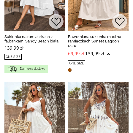
Sukienka na ramiączkach z
Bawełniana sukienka maxi na
falbankami Sandy Beach biała
ramiączkach Sunset Lagoon
ecru
139,99 zł
69,99 zł
139,99 zł
🔥
ONE SIZE
ONE SIZE
Darmowa dostawa