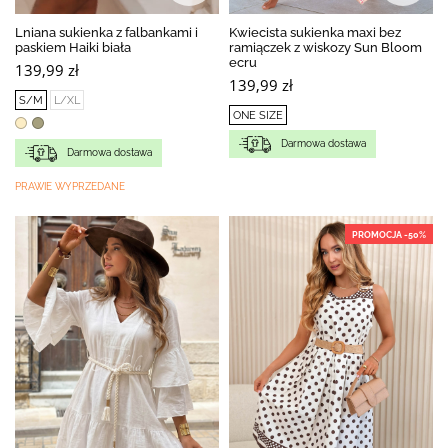
Lniana sukienka z falbankami i
Kwiecista sukienka maxi bez
paskiem Haiki biała
ramiączek z wiskozy Sun Bloom
ecru
139,99 zł
139,99 zł
S/M
L/XL
ONE SIZE
Darmowa dostawa
Darmowa dostawa
PRAWIE WYPRZEDANE
PROMOCJA -50%