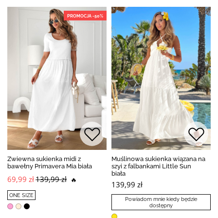
PROMOCJA -50%
Zwiewna sukienka midi z
Muślinowa sukienka wiązana na
bawełny Primavera Mia biała
szyi z falbankami Little Sun
biała
69,99 zł
139,99 zł
🔥
139,99 zł
ONE SIZE
Powiadom mnie kiedy będzie
dostępny