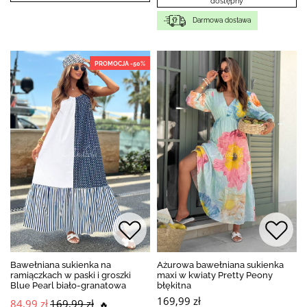
dostępny
Darmowa dostawa
PROMOCJA -50%
Bawełniana sukienka na
Ażurowa bawełniana sukienka
ramiączkach w paski i groszki
maxi w kwiaty Pretty Peony
Blue Pearl biało-granatowa
błękitna
169,99 zł
84,99 zł
169,99 zł
🔥