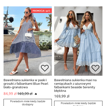
PROMOCJA -50%
Bawełniana sukienka w paski i
Bawełniana sukienka maxi na
groszki z falbankami Blue Pearl
ramiączkach z ażurowymi
biało-granatowa
falbankami Seaside Serenity
błękitna
84,99 zł
169,99 zł
🔥
169,99 zł
Powiadom mnie kiedy będzie
Powiadom mnie kiedy będzie
dostępny