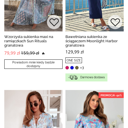
Wzorzysta sukienka maxi na
Bawełniana sukienka ze
ramiączkach Sun Rituals
ściągaczem Moonlight Harbor
granatowa
granatowa
129,99 zł
79,99 zł
159,99 zł
🔥
ONE SIZE
Powiadom mnie kiedy będzie
dostępny
+3
Darmowa dostawa
PROMOCJA -50%