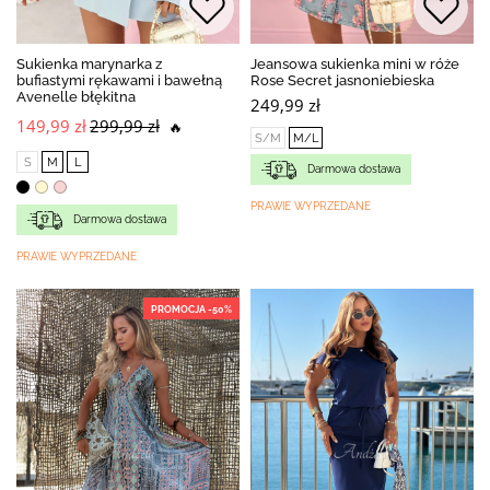
Sukienka marynarka z
Jeansowa sukienka mini w róże
bufiastymi rękawami i bawełną
Rose Secret jasnoniebieska
Avenelle błękitna
249,99 zł
149,99 zł
299,99 zł
🔥
S/M
M/L
S
M
L
Darmowa dostawa
PRAWIE WYPRZEDANE
Darmowa dostawa
PRAWIE WYPRZEDANE
PROMOCJA -50%