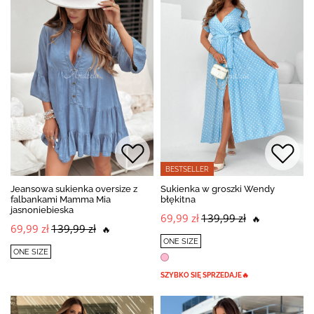
BESTSELLER
Jeansowa sukienka oversize z
Sukienka w groszki Wendy
falbankami Mamma Mia
błękitna
jasnoniebieska
69,99 zł
139,99 zł
🔥
69,99 zł
139,99 zł
🔥
ONE SIZE
ONE SIZE
SZYBKO SIĘ SPRZEDAJE🔥