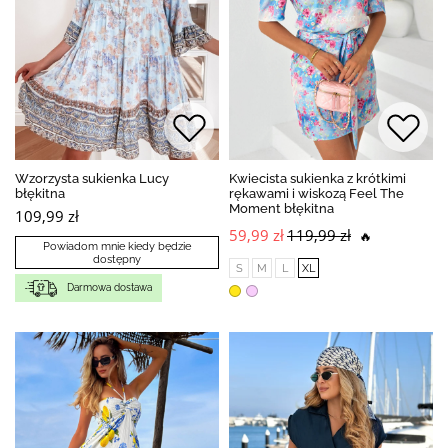
Wzorzysta sukienka Lucy
Kwiecista sukienka z krótkimi
błękitna
rękawami i wiskozą Feel The
Moment błękitna
109,99 zł
59,99 zł
119,99 zł
🔥
Powiadom mnie kiedy będzie
dostępny
S
M
L
XL
Darmowa dostawa