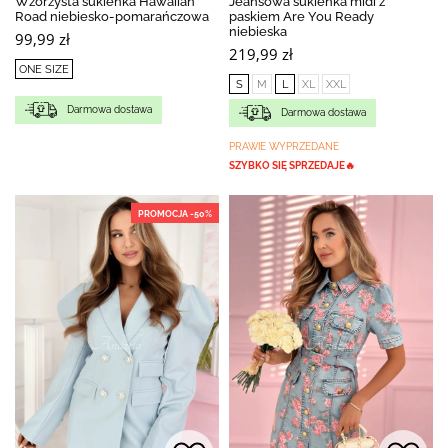
Wzorzysta sukienka Hawaiian
Jeansowa sukienka midi z
Road niebiesko-pomarańczowa
paskiem Are You Ready
niebieska
99,99 zł
219,99 zł
ONE SIZE
S
M
L
XL
XXL
Darmowa dostawa
Darmowa dostawa
PRAWIE WYPRZEDANE
SZYBKO SIĘ SPRZEDAJE🔥
PROMOCJA -50%