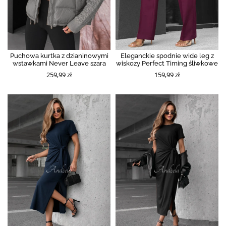
Puchowa kurtka z dzianinowymi
Eleganckie spodnie wide leg z
wstawkami Never Leave szara
wiskozy Perfect Timing śliwkowe
259,99 zł
159,99 zł