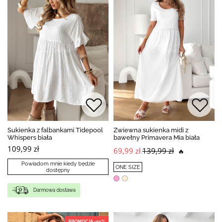
Sukienka z falbankami Tidepool
Zwiewna sukienka midi z
Whispers biała
bawełny Primavera Mia biała
109,99 zł
69,99 zł
139,99 zł
🔥
Powiadom mnie kiedy będzie
ONE SIZE
dostępny
Darmowa dostawa
PROMOCJA -50%