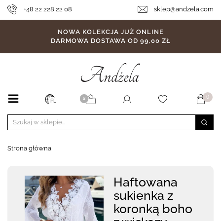
+48 22 228 22 08
sklep@andzela.com
NOWA KOLEKCJA JUŻ ONLINE
DARMOWA DOSTAWA OD 99,00 ZŁ
0
X
PL
Strona główna
Haftowana
sukienka z
koronką boho