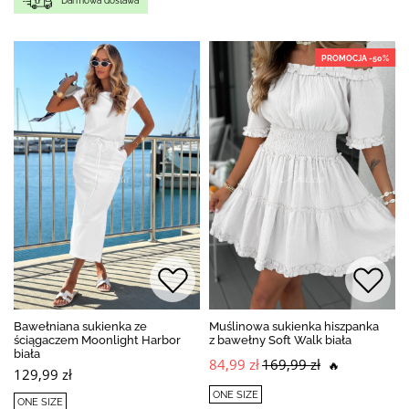
Darmowa dostawa
PROMOCJA -50%
Bawełniana sukienka ze
Muślinowa sukienka hiszpanka
ściągaczem Moonlight Harbor
z bawełny Soft Walk biała
biała
84,99 zł
169,99 zł
🔥
129,99 zł
ONE SIZE
ONE SIZE