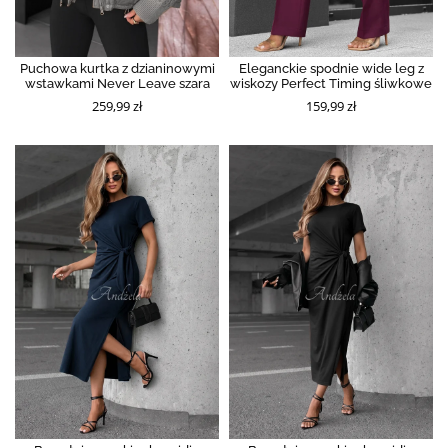
Puchowa kurtka z dzianinowymi
Eleganckie spodnie wide leg z
wstawkami Never Leave szara
wiskozy Perfect Timing śliwkowe
259,99 zł
159,99 zł