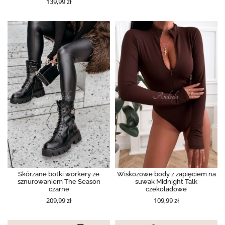
139,99 zł
Skórzane botki workery ze
Wiskozowe body z zapięciem na
sznurowaniem The Season
suwak Midnight Talk
czarne
czekoladowe
209,99 zł
109,99 zł