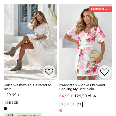
PROMOCJA -50%
Sukienka maxi This Is Paradise
Kwiecista sukienka z bufkami
biała
Looking My Best biała
129,99 zł
64,99 zł
129,99 zł
🔥
ONE SIZE
S
M
L
XL