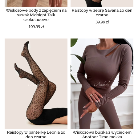
Wiskozowe body z zapięciem na
Rajstopy w zebrę Savana 20 den
suwak Midnight Talk
czarne
czekoladowe
39,99 zł
109,99 zł
Rajstopy w panterkę Leonia 20
Wiskozowa bluzka z wycięciem
den czarne
Another Time mokka