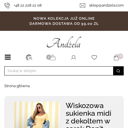
+48 22 228 22 08
sklep@andzela.com
NOWA KOLEKCJA JUŻ ONLINE
DARMOWA DOSTAWA OD 99,00 ZŁ
0
X
PL
Strona główna
Wiskozowa
sukienka midi
z dekoltem w