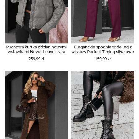
Puchowa kurtka z dzianinowymi
Eleganckie spodnie wide leg z
wstawkami Never Leave szara
wiskozy Perfect Timing śliwkowe
259,99 zł
159,99 zł