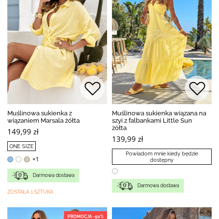
Muślinowa sukienka z
Muślinowa sukienka wiązana na
wiązaniem Marsala żółta
szyi z falbankami Little Sun
żółta
149,99 zł
139,99 zł
ONE SIZE
Powiadom mnie kiedy będzie
+1
dostępny
Darmowa dostawa
Darmowa dostawa
ZOSTAŁA 1 SZTUKA
PROMOCJA -50%