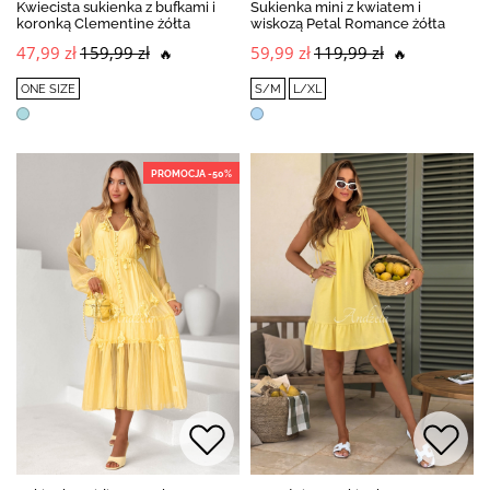
Kwiecista sukienka z bufkami i
Sukienka mini z kwiatem i
koronką Clementine żółta
wiskozą Petal Romance żółta
47,99 zł
159,99 zł
59,99 zł
119,99 zł
🔥
🔥
ONE SIZE
S/M
L/XL
PROMOCJA -50%