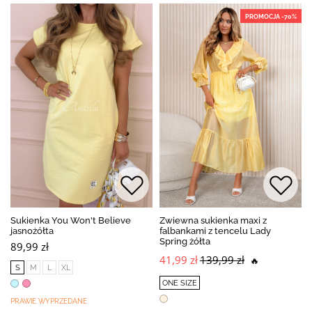
PROMOCJA -70%
Sukienka You Won't Believe
Zwiewna sukienka maxi z
jasnożółta
falbankami z tencelu Lady
Spring żółta
89,99 zł
41,99 zł
139,99 zł
🔥
S
M
L
XL
ONE SIZE
PRAWIE WYPRZEDANE