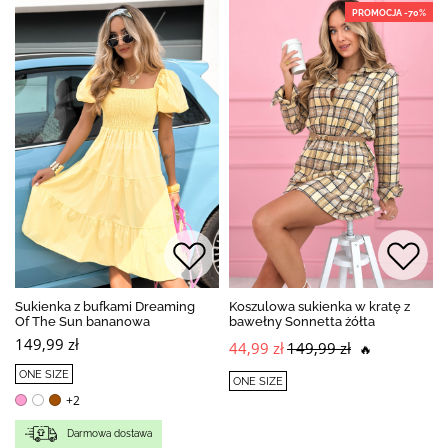
PROMOCJA -70%
Sukienka z bufkami Dreaming
Koszulowa sukienka w kratę z
Of The Sun bananowa
bawełny Sonnetta żółta
149,99 zł
44,99 zł
149,99 zł
🔥
ONE SIZE
ONE SIZE
+2
Darmowa dostawa