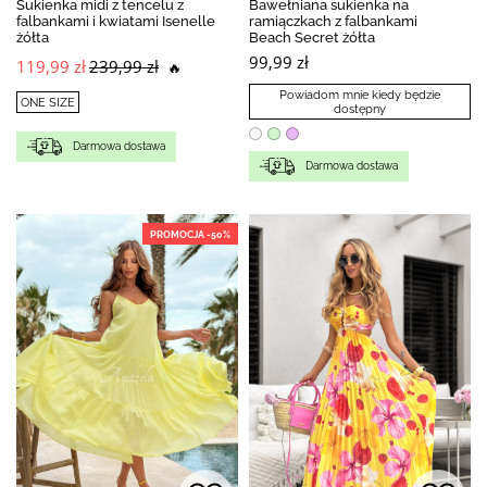
Sukienka midi z tencelu z
Bawełniana sukienka na
falbankami i kwiatami Isenelle
ramiączkach z falbankami
żółta
Beach Secret żółta
99,99 zł
119,99 zł
239,99 zł
🔥
Powiadom mnie kiedy będzie
ONE SIZE
dostępny
Darmowa dostawa
Darmowa dostawa
PROMOCJA -50%