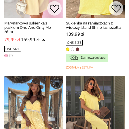
Marynarkowa sukienka z
Sukienka na ramiączkach z
paskiem One And Only Me
wiskozy Island Shine jasnożółta
żółta
139,99 zł
79,99 zł
159,99 zł
🔥
ONE SIZE
ONE SIZE
Darmowa dostawa
ZOSTAŁA 1 SZTUKA