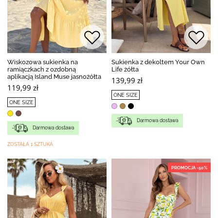
Wiskozowa sukienka na
Sukienka z dekoltem Your Own
ramiączkach z ozdobną
Life żółta
aplikacją Island Muse jasnożółta
139,99 zł
119,99 zł
ONE SIZE
ONE SIZE
Darmowa dostawa
Darmowa dostawa
ZOSTAŁA 1 SZTUKA
PROMOCJA -50%