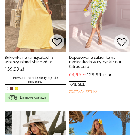
Sukienka na ramiączkach z
Dopasowana sukienka na
wiskozy Island Shine żółta
ramiączkach w cytrynki Sour
Citrus ecru
139,99 zł
64,99 zł
129,99 zł
🔥
Powiadom mnie kiedy będzie
dostępny
ONE SIZE
ZOSTAŁA 1 SZTUKA
Darmowa dostawa