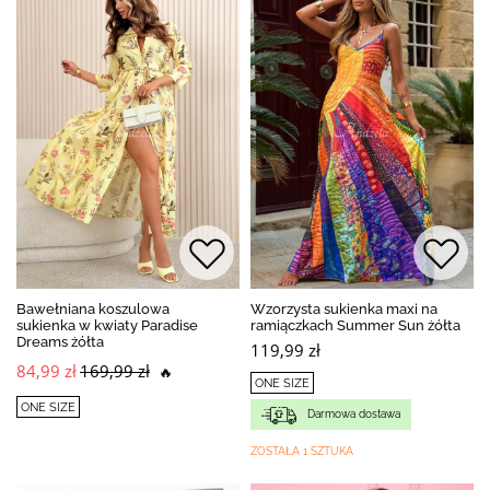
Bawełniana koszulowa
Wzorzysta sukienka maxi na
sukienka w kwiaty Paradise
ramiączkach Summer Sun żółta
Dreams żółta
119,99 zł
84,99 zł
169,99 zł
🔥
ONE SIZE
ONE SIZE
Darmowa dostawa
ZOSTAŁA 1 SZTUKA