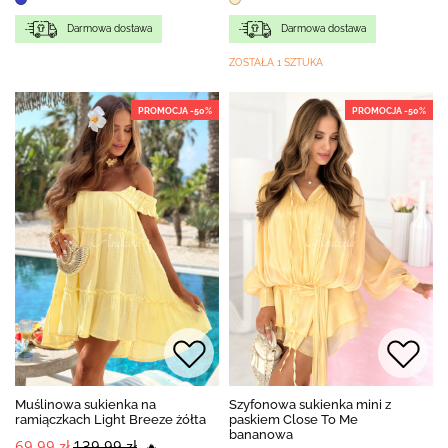
Darmowa dostawa
Darmowa dostawa
ZOSTAŁA 1 SZTUKA
PROMOCJA -50%
PROMOCJA -50%
Muślinowa sukienka na
Szyfonowa sukienka mini z
ramiączkach Light Breeze żółta
paskiem Close To Me
bananowa
69,99 zł
139,99 zł
🔥