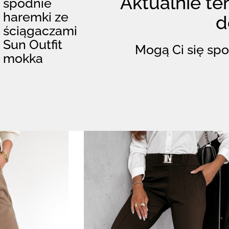
Aktualnie ten
spodnie
haremki ze
d
ściągaczami
Sun Outfit
Mogą Ci się spo
mokka