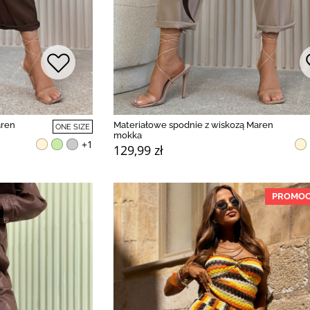
aren
Materiałowe spodnie z wiskozą Maren
ONE SIZE
mokka
+1
129,99 zł
PROMOC