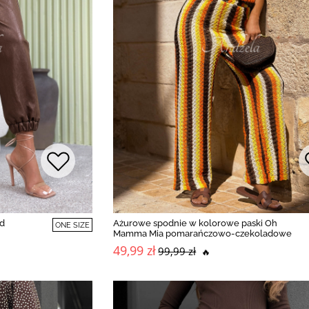
ld
Ażurowe spodnie w kolorowe paski Oh
ONE SIZE
Mamma Mia pomarańczowo-czekoladowe
49,99 zł
99,99 zł
🔥