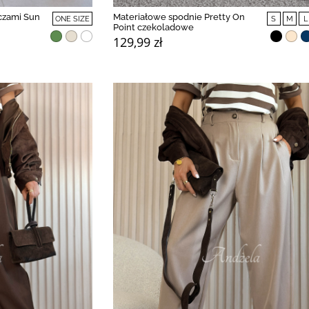
czami Sun
Materiałowe spodnie Pretty On
ONE SIZE
S
M
L
Point czekoladowe
129,99 zł