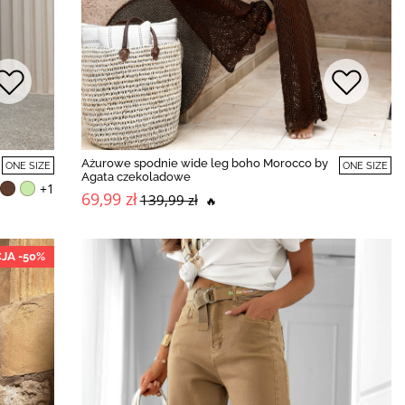
Ażurowe spodnie wide leg boho Morocco by
ONE SIZE
ONE SIZE
Agata czekoladowe
+1
69,99 zł
139,99 zł
🔥
JA -50%