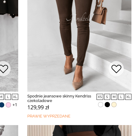
Spodnie jeansowe skinny Kendriss
M
L
XL
XS
S
M
L
XL
czekoladowe
+1
129,99 zł
PRAWIE WYPRZEDANE