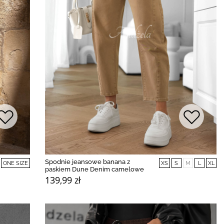
Spodnie jeansowe banana z
ONE SIZE
XS
S
M
L
XL
paskiem Dune Denim camelowe
139,99 zł