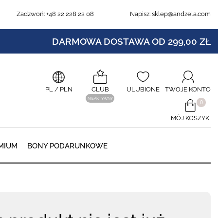
Zadzwoń:
+48 22 228 22 08
Napisz:
sklep@andzela.com
DARMOWA DOSTAWA OD 299,00 ZŁ
PL
/ PLN
CLUB
ULUBIONE
TWOJE KONTO
NIEAKTYWNY
​0
MÓJ KOSZYK
0
MIUM
BONY PODARUNKOWE