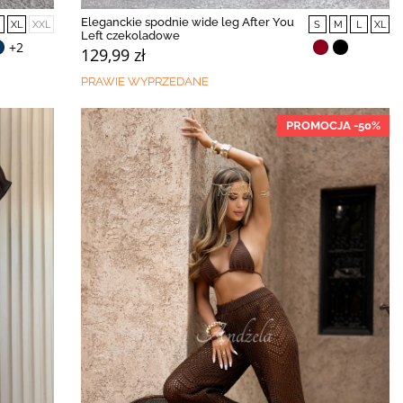
Eleganckie spodnie wide leg After You
XL
XXL
S
M
L
XL
Left czekoladowe
+2
129,99 zł
PRAWIE WYPRZEDANE
PROMOCJA -50%