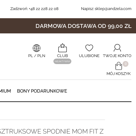
Zadzwoń:
+48 22 228 22 08
Napisz:
sklep@andzela.com
DARMOWA DOSTAWA OD 99,00 ZŁ
PL
/ PLN
CLUB
ULUBIONE
TWOJE KONTO
NIEAKTYWNY
​0
MÓJ KOSZYK
0
MIUM
BONY PODARUNKOWE
SZTRUKSOWE SPODNIE MOM FIT Z