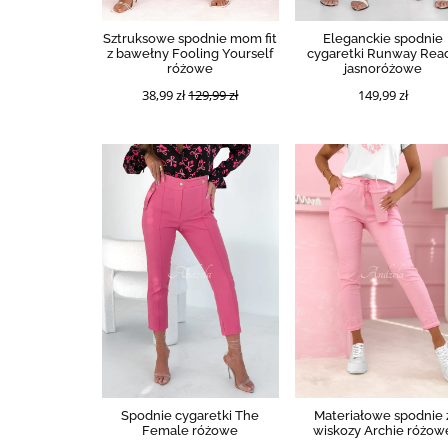
Sztruksowe spodnie mom fit
Eleganckie spodnie
z bawełny Fooling Yourself
cygaretki Runway Rea
różowe
jasnoróżowe
38,99 zł
129,99 zł
149,99 zł
Spodnie cygaretki The
Materiałowe spodnie 
Female różowe
wiskozy Archie różow