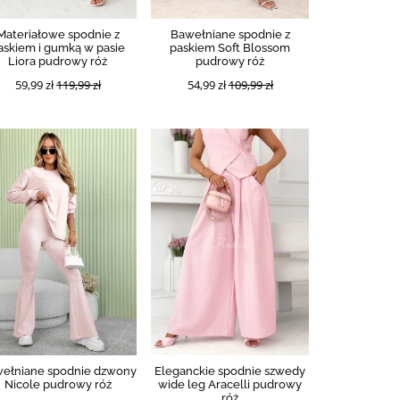
Materiałowe spodnie z
Bawełniane spodnie z
askiem i gumką w pasie
paskiem Soft Blossom
Liora pudrowy róż
pudrowy róż
59,99 zł
119,99 zł
54,99 zł
109,99 zł
ełniane spodnie dzwony
Eleganckie spodnie szwedy
Nicole pudrowy róż
wide leg Aracelli pudrowy
róż