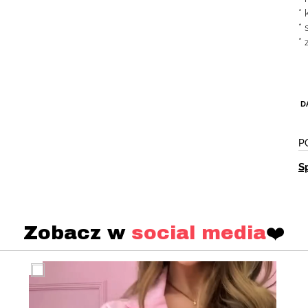
* 
* 
* 
D
P
S
Zobacz w
social media
❤️