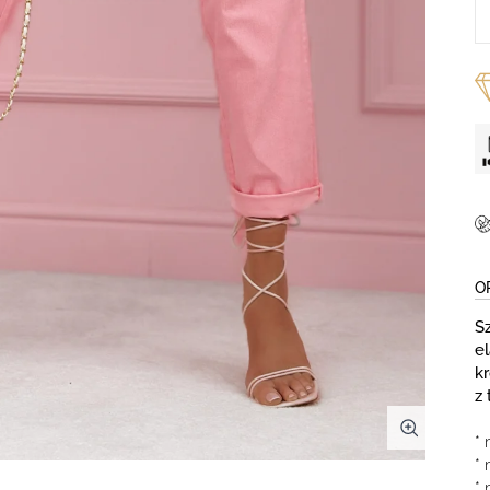
O
S
e
kr
z 
* 
*
* 