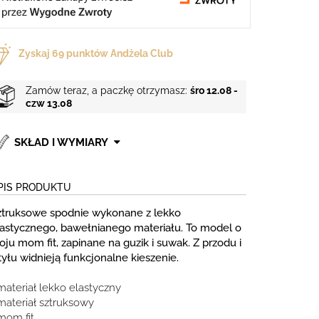
Zyskaj
69
punktów Andżela Club
Zamów teraz, a paczkę otrzymasz:
śro 12.08 -
czw 13.08
SKŁAD I WYMIARY
PIS PRODUKTU
ztruksowe spodnie wykonane z lekko
lastycznego, bawełnianego materiału. To model o
oju mom fit, zapinane na guzik i suwak. Z przodu i
tyłu widnieją funkcjonalne kieszenie.
materiał lekko elastyczny
 materiał sztruksowy
mom fit