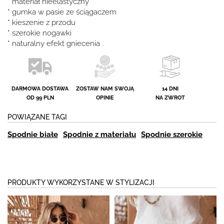
* materiał nieelastyczny
* gumka w pasie ze ściągaczem
* kieszenie z przodu
* szerokie nogawki
* naturalny efekt gniecenia
DARMOWA DOSTAWA
ZOSTAW NAM SWOJĄ
14 DNI
OD 99 PLN
OPINIE
NA ZWROT
POWIĄZANE TAGI
Spodnie białe
Spodnie z materiału
Spodnie szerokie
PRODUKTY WYKORZYSTANE W STYLIZACJI