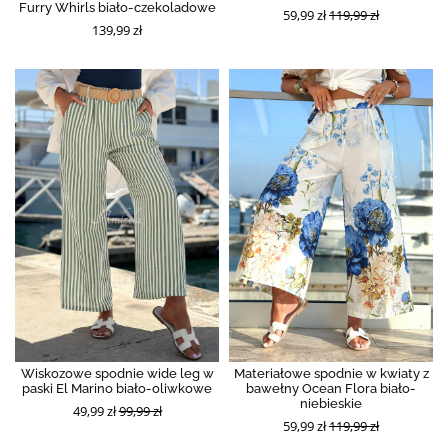
Furry Whirls biało-czekoladowe
59,99 zł
119,99 zł
139,99 zł
Wiskozowe spodnie wide leg w
Materiałowe spodnie w kwiaty z
paski El Marino biało-oliwkowe
bawełny Ocean Flora biało-
niebieskie
49,99 zł
99,99 zł
59,99 zł
119,99 zł