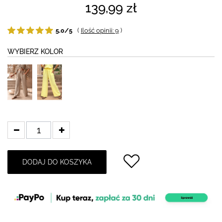
139,99 zł
5.0/5
(
Ilość opinii: 9
)
WYBIERZ KOLOR
DODAJ DO KOSZYKA