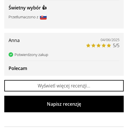
Świetny wybór 👍️
Przetłumaczono z
Anna
04/06/2025
5/5
Potwierdzony zakup
Polecam
Wyświetl więcej recenzji...
Napisz recenzję