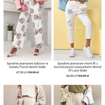
Spodnie jeansowe balloon w
Spodnie jeansowe mom fit z
kwiaty Floral Denim białe
koronkowymi naszywkami World
Of Lace białe
47,99 zł
159,99 zł
84,99 zł
169,99 zł