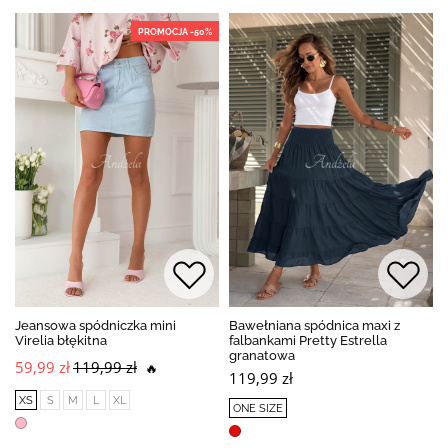
PROMOCJA -50%
Jeansowa spódniczka mini
Bawełniana spódnica maxi z
Virelia błękitna
falbankami Pretty Estrella
granatowa
59,99 zł
119,99 zł
🔥
119,99 zł
XS
S
M
L
XL
ONE SIZE