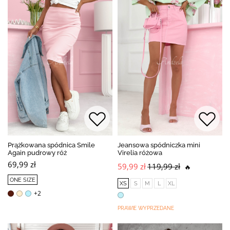
Prążkowana spódnica Smile
Jeansowa spódniczka mini
Again pudrowy róż
Virelia różowa
69,99 zł
59,99 zł
119,99 zł
🔥
ONE SIZE
XS
S
M
L
XL
+2
PRAWIE WYPRZEDANE