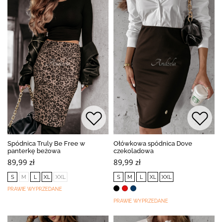
Spódnica Truly Be Free w
Ołówkowa spódnica Dove
panterkę beżowa
czekoladowa
89,99 zł
89,99 zł
S
M
L
XL
XXL
S
M
L
XL
XXL
PRAWIE WYPRZEDANE
PRAWIE WYPRZEDANE