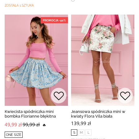
ZOSTAŁA 1 SZTUKA
PROMOCJA -50%
Kwiecista spódniczka mini
Jeansowa spódniczka mini w
bombka Florianne błękitna
kwiaty Flora Vila biała
139,99 zł
49,99 zł
99,99 zł
🔥
S
M
L
ONE SIZE