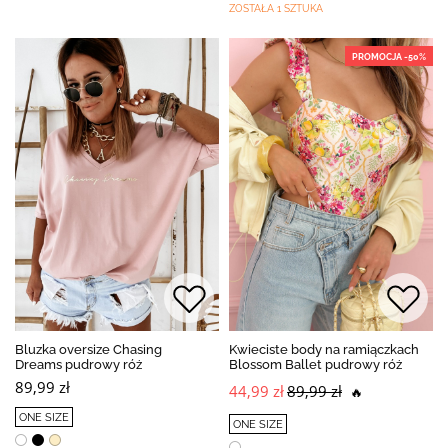
ZOSTAŁA 1 SZTUKA
PROMOCJA -50%
Bluzka oversize Chasing
Kwieciste body na ramiączkach
Dreams pudrowy róż
Blossom Ballet pudrowy róż
89,99 zł
44,99 zł
89,99 zł
🔥
ONE SIZE
ONE SIZE