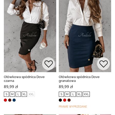
Ołówkowa spódnica Dove
Ołówkowa spódnica Dove
czarna
granatowa
89,99 zł
89,99 zł
S
M
L
XL
XXL
S
M
L
XL
XXL
PRAWIE WYPRZEDANE