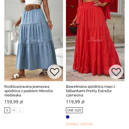
Rozkloszowana jeansowa
Bawełniana spódnica maxi z
spódnica z paskiem Morella
falbankami Pretty Estrella
niebieska
czerwona
159,99 zł
119,99 zł
S
M
L
ONE SIZE
ZOSTAŁA 1 SZTUKA