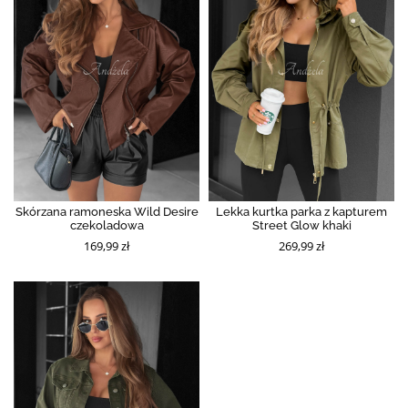
Skórzana ramoneska Wild Desire
Lekka kurtka parka z kapturem
czekoladowa
Street Glow khaki
169,99 zł
269,99 zł