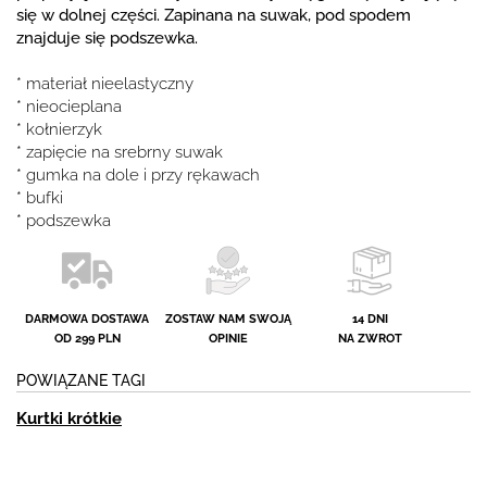
się w dolnej części. Zapinana na suwak, pod spodem
znajduje się podszewka.
* materiał nieelastyczny
* nieocieplana
* kołnierzyk
* zapięcie na srebrny suwak
* gumka na dole i przy rękawach
* bufki
* podszewka
DARMOWA DOSTAWA
ZOSTAW NAM SWOJĄ
14 DNI
OD 299 PLN
OPINIE
NA ZWROT
POWIĄZANE TAGI
Kurtki krótkie