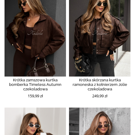
Krótka zamszowa kurtka
Krótka skórzana kurtka
bomberka Timeless Autumn
ramoneska z kołnierzem Jolie
czekoladowa
czekoladowa
159,99 zł
249,99 zł