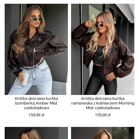
Krótka skórzana kurtka
Krótka skórzana kurtka
bomberka Amber Mist
ramoneska z kołnierzem Morning
czekoladowa
Mist czekoladowa
159,99 zł
159,99 zł