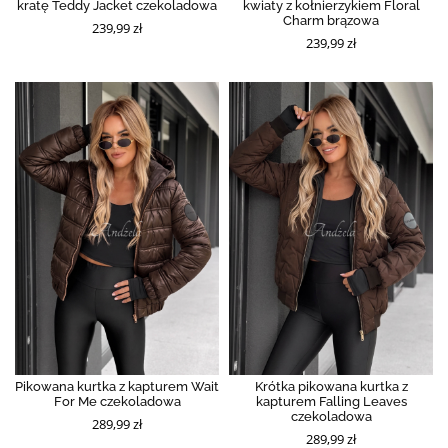
kratę Teddy Jacket czekoladowa
kwiaty z kołnierzykiem Floral
Charm brązowa
239,99 zł
239,99 zł
Pikowana kurtka z kapturem Wait
Krótka pikowana kurtka z
For Me czekoladowa
kapturem Falling Leaves
czekoladowa
289,99 zł
289,99 zł