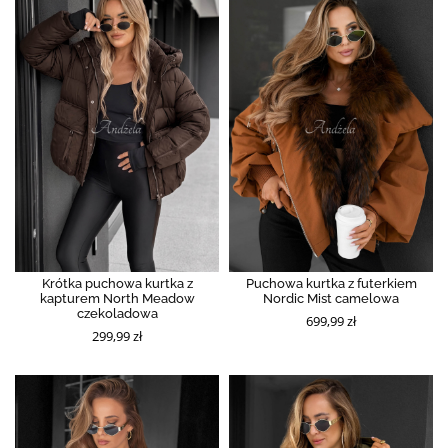
Krótka puchowa kurtka z
Puchowa kurtka z futerkiem
kapturem North Meadow
Nordic Mist camelowa
czekoladowa
699,99 zł
299,99 zł