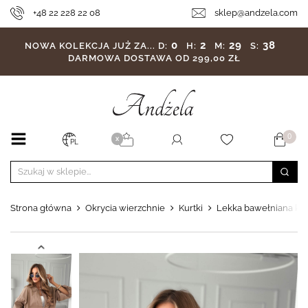
+48 22 228 22 08
sklep@andzela.com
0
2
29
36
NOWA KOLEKCJA JUŻ ZA...
D:
H:
M:
S:
DARMOWA DOSTAWA OD 299,00 ZŁ
0
X
PL
Strona główna
Okrycia wierzchnie
Kurtki
Lekka bawełniana ku