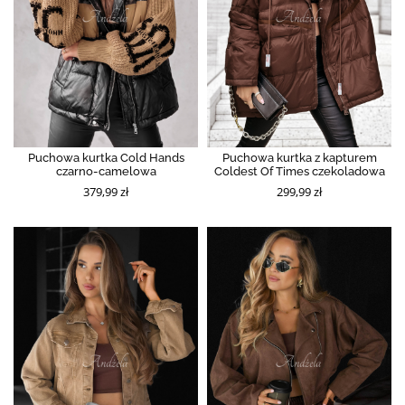
Puchowa kurtka Cold Hands
Puchowa kurtka z kapturem
czarno-camelowa
Coldest Of Times czekoladowa
379,99 zł
299,99 zł