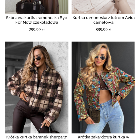
Skórzana kurtka ramoneska Bye
Kurtka ramoneska z futrem Avira
For Now czekoladowa
camelowa
299,99 zł
339,99 zł
Krótka kurtka baranek sherpa w
Krótka żakardowa kurtka w