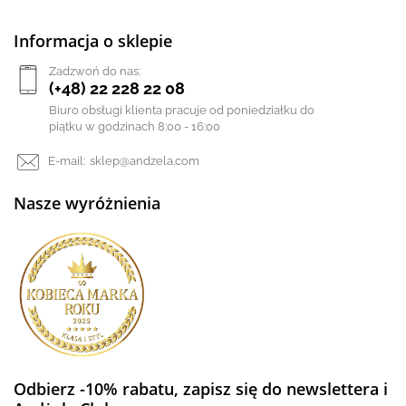
Informacja o sklepie
Zadzwoń do nas:
(+48) 22 228 22 08
Biuro obsługi klienta pracuje od poniedziałku do
piątku w godzinach 8:00 - 16:00
E-mail:
sklep@andzela.com
Nasze wyróżnienia
Odbierz -10% rabatu, zapisz się do newslettera i