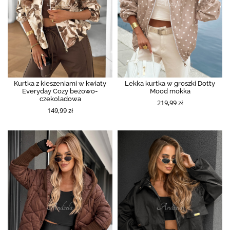
Kurtka z kieszeniami w kwiaty
Lekka kurtka w groszki Dotty
Everyday Cozy beżowo-
Mood mokka
czekoladowa
219,99 zł
149,99 zł