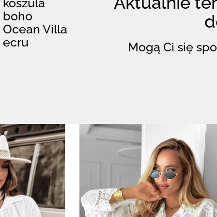
Aktualnie ten
koszula
boho
d
Ocean Villa
ecru
Mogą Ci się spo