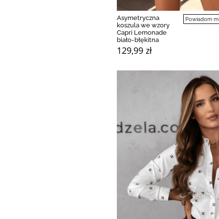
Asymetryczna
Powiadom mni
koszula we wzory
Capri Lemonade
biało-błękitna
129,99 zł