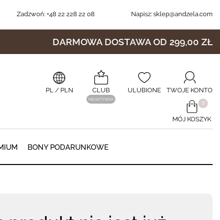
Zadzwoń:
+48 22 228 22 08
Napisz:
sklep@andzela.com
DARMOWA DOSTAWA OD 299,00 ZŁ
PL
/ PLN
CLUB
ULUBIONE
TWOJE KONTO
NIEAKTYWNY
​0
MÓJ KOSZYK
0
MIUM
BONY PODARUNKOWE