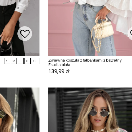
Zwiewna koszula z falbankami z bawełny
S
M
L
XL
2XL
Estella biała
139,99 zł