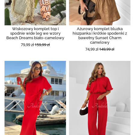
Wiskozowy komplet top i
Ażurowy komplet bluzka
spodnie wide leg we wzory
hiszpanka i krótkie spodenki z
Beach Dreams biało-camelowy
bawełny Sunset Charm
camelowy
79,99 zł
159,99 zł
74,99 zł
149,99 zł