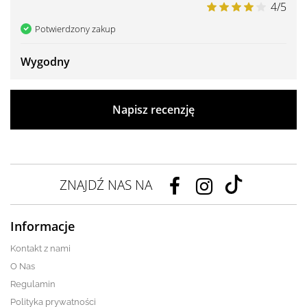
4/5
Potwierdzony zakup
Wygodny
Napisz recenzję
ZNAJDŹ NAS NA
Informacje
Kontakt z nami
O Nas
Regulamin
Polityka prywatności