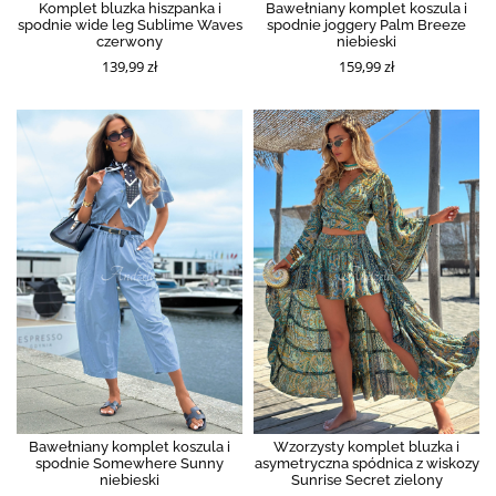
Komplet bluzka hiszpanka i
Bawełniany komplet koszula i
spodnie wide leg Sublime Waves
spodnie joggery Palm Breeze
czerwony
niebieski
139,99 zł
159,99 zł
Bawełniany komplet koszula i
Wzorzysty komplet bluzka i
spodnie Somewhere Sunny
asymetryczna spódnica z wiskozy
niebieski
Sunrise Secret zielony