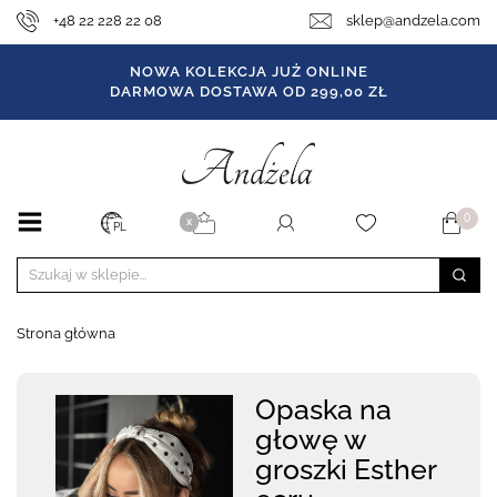
+48 22 228 22 08
sklep@andzela.com
NOWA KOLEKCJA JUŻ ONLINE
DARMOWA DOSTAWA OD 299,00 ZŁ
0
X
PL
Strona główna
Opaska na
głowę w
groszki Esther