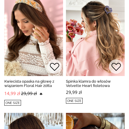
Kwiecista opaska na głowę z
Spinka klamra do włosów
wiązaniem Floral Hair żółta
Velvette Heart fioletowa
29,99 zł
14,99 zł
29,99 zł
🔥
ONE SIZE
ONE SIZE