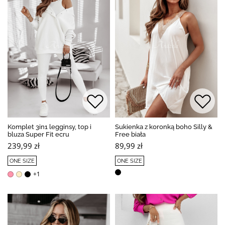
Komplet 3in1 legginsy, top i
Sukienka z koronką boho Silly &
bluza Super Fit ecru
Free biała
239,99 zł
89,99 zł
ONE SIZE
ONE SIZE
+1