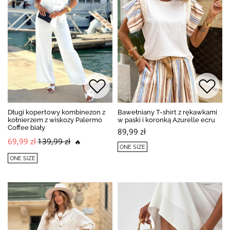
Długi kopertowy kombinezon z
Bawełniany T-shirt z rękawkami
kołnierzem z wiskozy Palermo
w paski i koronką Azurelle ecru
Coffee biały
89,99 zł
69,99 zł
139,99 zł
🔥
ONE SIZE
ONE SIZE