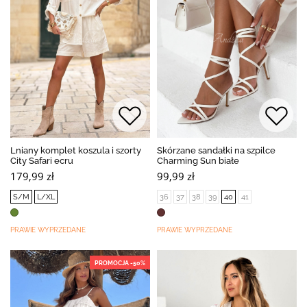
Lniany komplet koszula i szorty
Skórzane sandałki na szpilce
City Safari ecru
Charming Sun białe
179,99 zł
99,99 zł
S/M
L/XL
36
37
38
39
40
41
PRAWIE WYPRZEDANE
PRAWIE WYPRZEDANE
PROMOCJA -50%