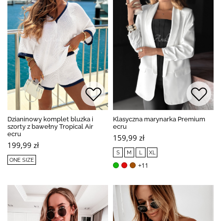
Dzianinowy komplet bluzka i
Klasyczna marynarka Premium
szorty z bawełny Tropical Air
ecru
ecru
159,99 zł
199,99 zł
S
M
L
XL
ONE SIZE
+11