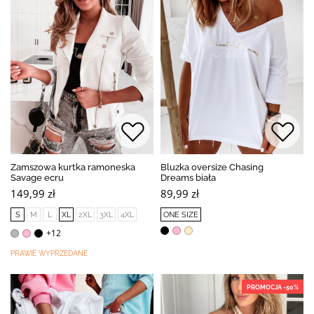
Zamszowa kurtka ramoneska
Bluzka oversize Chasing
Savage ecru
Dreams biała
149,99 zł
89,99 zł
S
M
L
XL
2XL
3XL
4XL
ONE SIZE
+12
PRAWIE WYPRZEDANE
PROMOCJA -50%