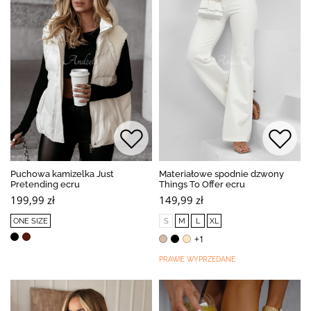
Puchowa kamizelka Just
Materiałowe spodnie dzwony
Pretending ecru
Things To Offer ecru
199,99 zł
149,99 zł
ONE SIZE
S
M
L
XL
+1
PRAWIE WYPRZEDANE