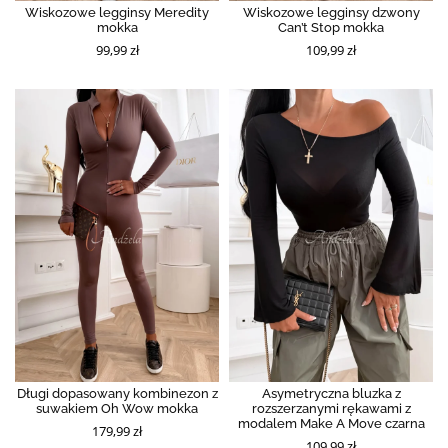
Wiskozowe legginsy Meredity
Wiskozowe legginsy dzwony
mokka
Can’t Stop mokka
99,99 zł
109,99 zł
Długi dopasowany kombinezon z
Asymetryczna bluzka z
suwakiem Oh Wow mokka
rozszerzanymi rękawami z
modalem Make A Move czarna
179,99 zł
109,99 zł