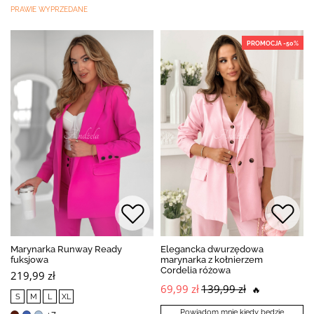
PRAWIE WYPRZEDANE
PROMOCJA -50%
Marynarka Runway Ready
Elegancka dwurzędowa
fuksjowa
marynarka z kołnierzem
Cordelia różowa
219,99 zł
69,99 zł
139,99 zł
🔥
S
M
L
XL
Powiadom mnie kiedy będzie