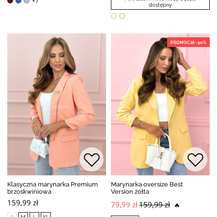
+7
dostępny
PROMOCJA -50%
Klasyczna marynarka Premium
Marynarka oversize Best
brzoskwiniowa
Version żółta
159,99 zł
79,99 zł
159,99 zł
🔥