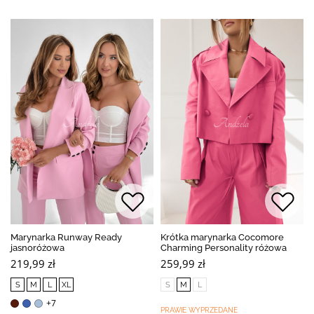
Marynarka Runway Ready
Krótka marynarka Cocomore
jasnoróżowa
Charming Personality różowa
219,99 zł
259,99 zł
S
M
L
XL
S
M
L
+7
PRAWIE WYPRZEDANE