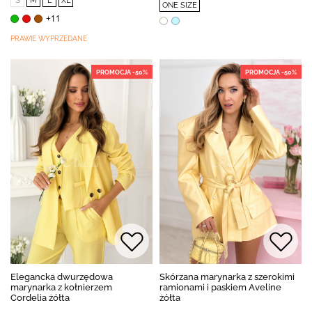
S
M
L
XL
ONE SIZE
+11
PRAWIE WYPRZEDANE
PROMOCJA -50%
PROMOCJA -50%
Elegancka dwurzędowa
Skórzana marynarka z szerokimi
marynarka z kołnierzem
ramionami i paskiem Aveline
Cordelia żółta
żółta