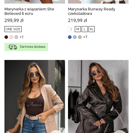
Marynarka z wiązaniem She
Marynarka Runway Ready
Believed It ecru
czekoladowa
299,99 zł
219,99 zł
ONE SIZE
S
M
L
XL
+1
+7
Darmowa dostawa