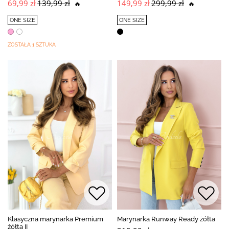
69,99 zł
139,99 zł
149,99 zł
299,99 zł
🔥
🔥
ONE SIZE
ONE SIZE
ZOSTAŁA 1 SZTUKA
Klasyczna marynarka Premium
Marynarka Runway Ready żółta
żółta II