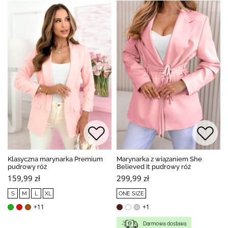
Klasyczna marynarka Premium
Marynarka z wiązaniem She
pudrowy róż
Believed It pudrowy róż
159,99 zł
299,99 zł
S
M
L
XL
ONE SIZE
+11
+1
Darmowa dostawa