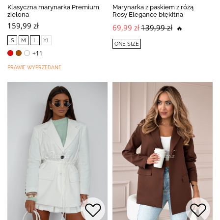
Klasyczna marynarka Premium
Marynarka z paskiem z różą
zielona
Rosy Elegance błękitna
159,99 zł
69,99 zł
139,99 zł
🔥
S
M
L
XL
ONE SIZE
+11
PRAWIE WYPRZEDANE