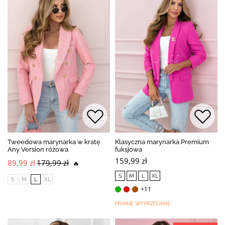
Tweedowa marynarka w kratę
Klasyczna marynarka Premium
Any Version różowa
fuksjowa
159,99 zł
89,99 zł
179,99 zł
🔥
S
M
L
XL
S
M
L
XL
+11
PRAWIE WYPRZEDANE