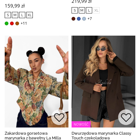
219,99 zł
159,99 zł
S
M
L
XL
S
M
L
XL
+7
+11
NOWOŚĆ
Żakardowa gorsetowa
Dwurzędowa marynarka Classy
marynarka z bawełny La Milla
Touch czekoladowa