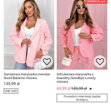
PROMOCJA -50%
Zamszowa marynarka oversize
Sztruksowa marynarka z
Good Balance różowa
bawełny Goodbye Lovely
różowa
139,99 zł
69,99 zł
139,99 zł
🔥
ONE SIZE
Powiadom mnie kiedy będzie
dostępny