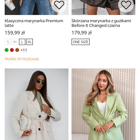
Klasyczna marynarka Premium
Skórzana marynarka z guzikami
latte
Before It Changed czarna
159,99 zł
179,99 zł
S
M
L
XL
ONE SIZE
+11
PRAWIE WYPRZEDANE