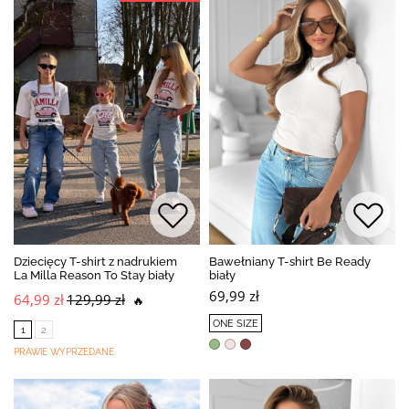
Dziecięcy T-shirt z nadrukiem
Bawełniany T-shirt Be Ready
La Milla Reason To Stay biały
biały
69,99 zł
64,99 zł
129,99 zł
🔥
ONE SIZE
1
2
PRAWIE WYPRZEDANE