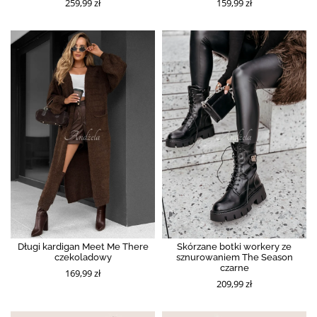
259,99 zł
159,99 zł
Długi kardigan Meet Me There
Skórzane botki workery ze
czekoladowy
sznurowaniem The Season
czarne
169,99 zł
209,99 zł