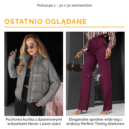
Pokazuje 1 - 30 z 30 elementów
OSTATNIO OGLĄDANE
Puchowa kurtka z dzianinowymi
Eleganckie spodnie wide leg z
wstawkami Never Leave szara
wiskozy Perfect Timing śliwkowe