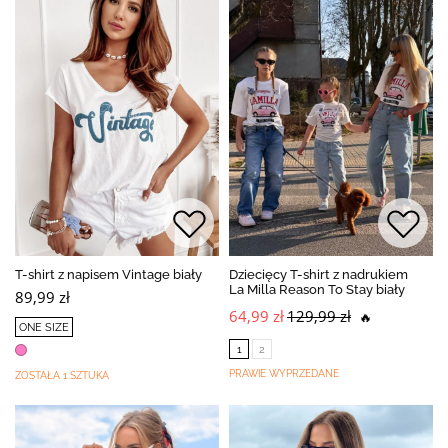
T-shirt z napisem Vintage biały
Dziecięcy T-shirt z nadrukiem
La Milla Reason To Stay biały
89,99 zł
64,99 zł
129,99 zł
🔥
ONE SIZE
1
2
PRAWIE WYPRZEDANE
ZOSTAŁA 1 SZTUKA