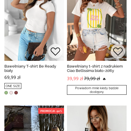
Bawełniany T-shirt Be Ready
Bawełniany t-shirt z nadrukiem
biały
Ciao Bellissima biało-żółty
69,99 zł
39,99 zł
79,99 zł
🔥
ONE SIZE
Powiadom mnie kiedy będzie
dostępny
PROMOCJA -50%