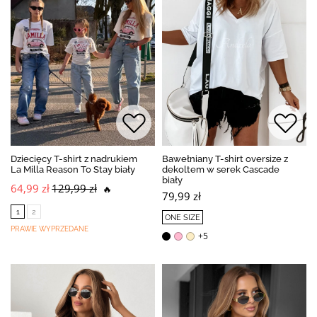
Dziecięcy T-shirt z nadrukiem
Bawełniany T-shirt oversize z
La Milla Reason To Stay biały
dekoltem w serek Cascade
biały
64,99 zł
129,99 zł
🔥
79,99 zł
1
2
ONE SIZE
PRAWIE WYPRZEDANE
+5