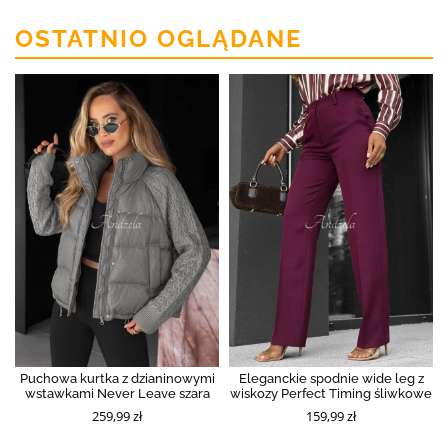
OSTATNIO OGLĄDANE
Puchowa kurtka z dzianinowymi
Eleganckie spodnie wide leg z
wstawkami Never Leave szara
wiskozy Perfect Timing śliwkowe
259,99 zł
159,99 zł