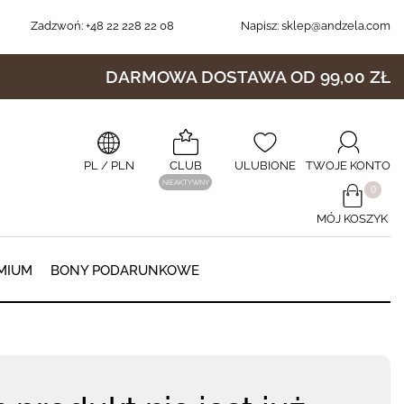
Zadzwoń:
+48 22 228 22 08
Napisz:
sklep@andzela.com
DARMOWA DOSTAWA OD 99,00 ZŁ
PL
/ PLN
CLUB
ULUBIONE
TWOJE KONTO
NIEAKTYWNY
​0
MÓJ KOSZYK
0
MIUM
BONY PODARUNKOWE