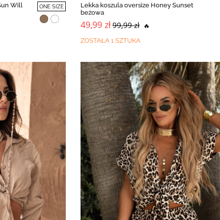
Sun Will
Lekka koszula oversize Honey Sunset
ONE SIZE
beżowa
49,99 zł
99,99 zł
🔥
ZOSTAŁA 1 SZTUKA