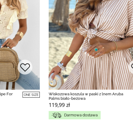
ipe For
Wiskozowa koszula w paski z lnem Aruba
ONE SIZE
Palms biało-beżowa
119,99 zł
Darmowa dostawa