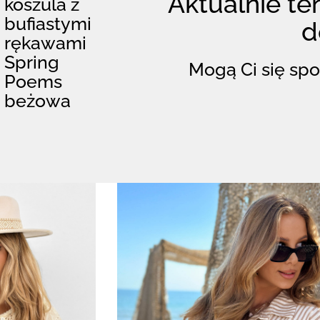
Aktualnie ten
koszula z
bufiastymi
d
rękawami
Spring
Mogą Ci się spo
Poems
beżowa