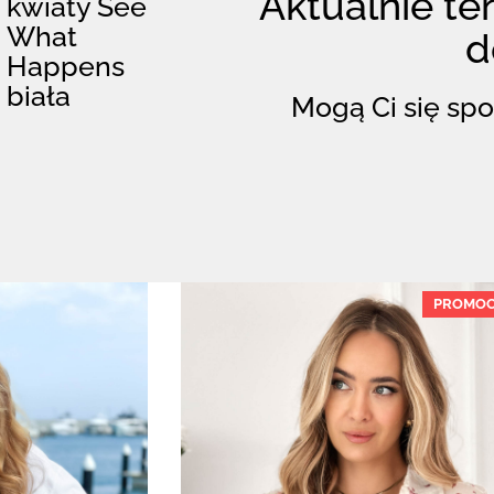
Aktualnie ten
kwiaty See
What
d
Happens
biała
Mogą Ci się spo
PROMOC