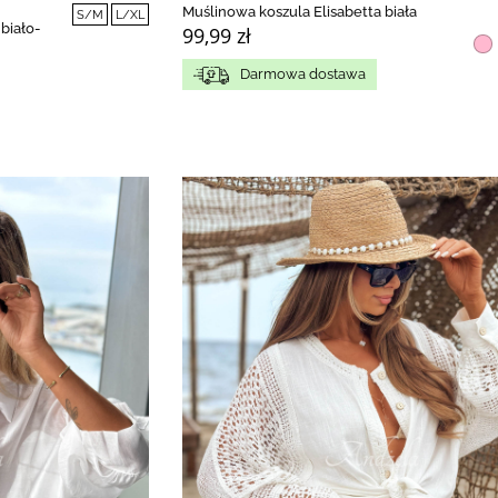
Muślinowa koszula Elisabetta biała
S/M
L/XL
biało-
99,99 zł
Darmowa dostawa