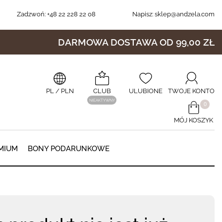
Zadzwoń:
+48 22 228 22 08
Napisz:
sklep@andzela.com
DARMOWA DOSTAWA OD 99,00 ZŁ
PL
/ PLN
CLUB
ULUBIONE
TWOJE KONTO
NIEAKTYWNY
​0
MÓJ KOSZYK
0
MIUM
BONY PODARUNKOWE